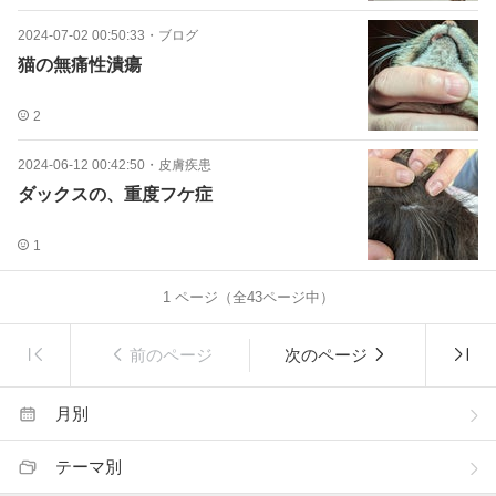
2024-07-02 00:50:33
・
ブログ
猫の無痛性潰瘍
2
2024-06-12 00:42:50
・
皮膚疾患
ダックスの、重度フケ症
1
1
ページ（全
43
ページ中）
前のページ
次のページ
月別
テーマ別