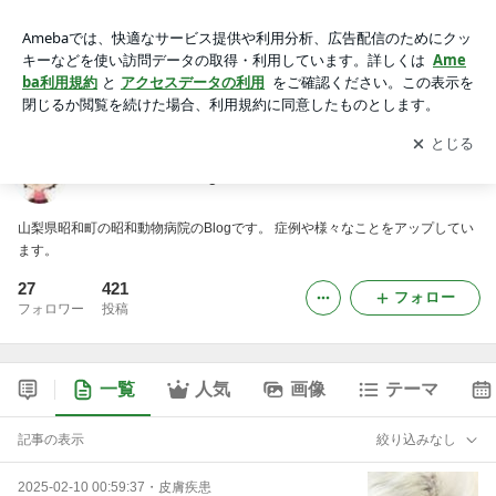
昭和動物病院Blog
アプリをダウンロードして
ブログの更新通知
を受け取りまし
開く
ょう。
昭和動物病院Blog
山梨県昭和町の昭和動物病院のBlogです。 症例や様々なことをアップしてい
ます。
27
421
フォロー
フォロワー
投稿
一覧
人気
画像
テーマ
記事の表示
絞り込みなし
2025-02-10 00:59:37
・
皮膚疾患