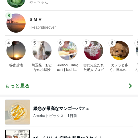
やっちゃん
3
S M R
likeabridgeover
4
5
6
7
8
秘密基地
埼玉発 おと
Akinobu Tanig
妻に先立たれ
カメラと歩
なの小探険
uchi | Itoshima
た老人ブログ
く、日本の風
Landscape Ph
景スナップ紀
otographer
行
もっと見る
緩急が最高なマンゴーパフェ
Amebaトピックス
1日前