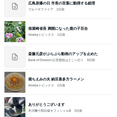
広島原爆の日 市長の言葉に動揺する総理
ブルーサファイア
2日前
假屋崎省吾 満開になった鹿の子百合
Amebaトピックス
1日前
斎藤元彦がぶらぶら動画のアップを止めた
Bank of Dreamの公営競技はどこへ行く
9日前
堀ちえみの夫 納豆喜多方ラーメン
Amebaトピックス
2日前
ありがとうございます
市川團十郎白猿オフィシャルB
3日前