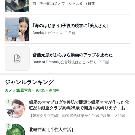
市川團十郎白猿オフィシャルB
3日前
｢海のはじまり｣子役の現在に｢美人さん｣
Amebaトピックス
1日前
斎藤元彦がぶらぶら動画のアップを止めた
Bank of Dreamの公営競技はどこへ行く
9日前
ジャンルランキング
カメラ(風景写真)
9,435人参加中
1
銀座のママブログ✨美肌で開運✨銀座ママが作った化
粧品✨銀座クラブ高嶋25歳で開店✨高嶋りえ子 お着
物でエルメス バーキン コーデ
【銀座クラブ高嶋】元OL婚約破棄から24歳で銀座ママ25歳でオーナーママ銀座 美肌で開運♡パワースポット巡り高嶋りえ子ブログ
2
北軽井沢［半住人生活］