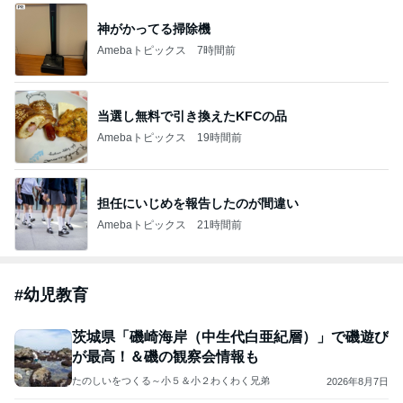
神がかってる掃除機
Amebaトピックス
7時間前
当選し無料で引き換えたKFCの品
Amebaトピックス
19時間前
担任にいじめを報告したのが間違い
Amebaトピックス
21時間前
#
幼児教育
茨城県「磯崎海岸（中生代白亜紀層）」で磯遊び
が最高！＆磯の観察会情報も
たのしいをつくる～小５＆小２わくわく兄弟
2026年8月7日