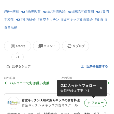
#
第一酵母
#
幼児教育
#
幼稚園教諭
#
無認可保育園
#
専門
学校生
#
社内研修
#
青空キッチン
#
日本キッズ食育協会
#
食育
#
食育活動
いいね
コメント
リブログ
21
記事を報告する
記事をシェア
前の記事
次の記事
バルコニーで好き嫌い克服
4月レッスンメニュー
気に入ったらフォロー
会員登録は不要です
青空キッチン★柏の葉★キッズの食育料理スクール
フォロー
青空キッチン★キッズの食育スクール