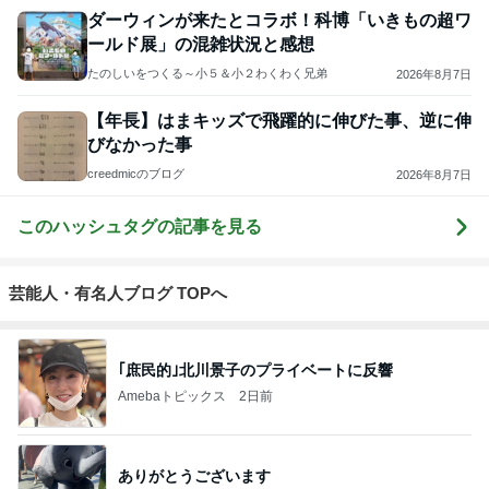
ダーウィンが来たとコラボ！科博「いきもの超ワ
ールド展」の混雑状況と感想
たのしいをつくる～小５＆小２わくわく兄弟
2026年8月7日
【年長】はまキッズで飛躍的に伸びた事、逆に伸
びなかった事
creedmicのブログ
2026年8月7日
このハッシュタグの記事を見る
芸能人・有名人ブログ TOPへ
｢庶民的｣北川景子のプライベートに反響
Amebaトピックス
2日前
ありがとうございます