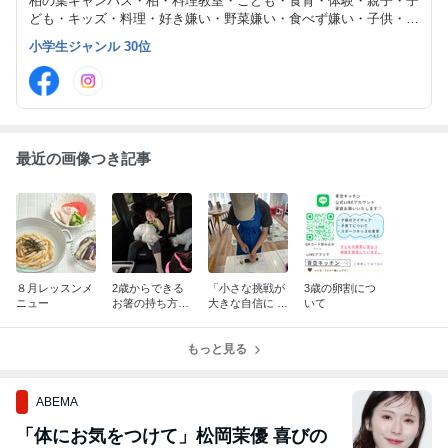
柏の葉キャンパス・柏・料理教室・こども・食育・体験・親子・子
ども・キッズ・料理・好き嫌い・野菜嫌い・食べず嫌い・子供・フ
ードコーディネーター・栄養・幼児食・幼児・小学生・偏食・食べ
小学生ジャンル 30位
ない・キッズ食育トレーナー・青空キッチン・日本キッズ食育協会
最近の画像つき記事
８月レッスンメ
2歳からできる
「小さな挑戦が
3歳の卵割につ
ニュー
お箸の持ち方修
大きな自信に ～
いて
行
イワシの蒲焼き
レッスン～
もっと見る
ABEMA
「体にお気をつけて」松岡茉優 喜びの