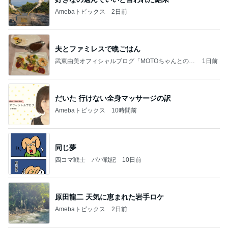
武東由美オフィシャルブログ「MOTOちゃんとのは
1日前
っぴぃな毎日」Powered by Ameba
だいた 行けない全身マッサージの訳
Amebaトピックス
10時間前
同じ夢
四コマ戦士 パパ戦記
10日前
原田龍二 天気に恵まれた岩手ロケ
Amebaトピックス
2日前
力強いジャンプをまるで天上の美しさのように軽や
かに着氷その芸術性によって心奪われる魔法を織り
なす
フィギュアスケート応援（くまはともだち）
2日前