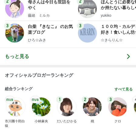
2
2
母さんは今日も世話を
ほんとうに必要な
やく
か持たない暮らし
ep Life Simple
藤緒 ミルカ
yukiko
ンテリアのきろく
3
3
白柴 『きなこ』 のお気
１００均・カルデ
楽ブログ
好き！食いしん坊
らりん☆のブログ
ひろ☆みき
☆きらりん☆
もっと見る
オフィシャルブロガーランキング
総合ランキング
すべて見る
1
2
3
市川團十郎白
小林麻央
だいたひかる
桃
クロ
猿