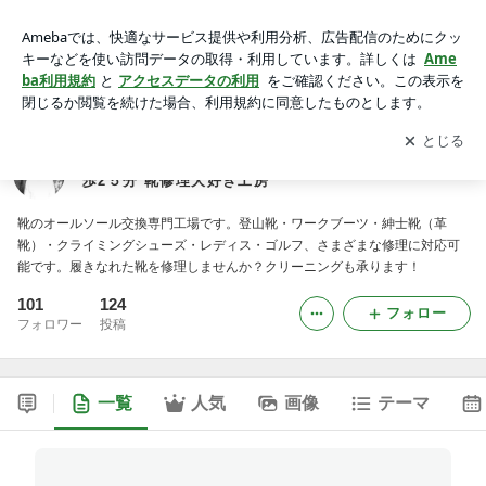
靴修理・オールソール交換専門店（東武線）草加駅徒歩2５分
靴修理大好き工房
アプリをダウンロードして
ブログの更新通知
を受け取りまし
開く
ょう。
靴修理・オールソール交換専門店（東武線）草加駅徒
歩2５分 靴修理大好き工房
靴のオールソール交換専門工場です。登山靴・ワークブーツ・紳士靴（革
靴）・クライミングシューズ・レディス・ゴルフ、さまざまな修理に対応可
能です。履きなれた靴を修理しませんか？クリーニングも承ります！
101
124
フォロー
フォロワー
投稿
一覧
人気
画像
テーマ