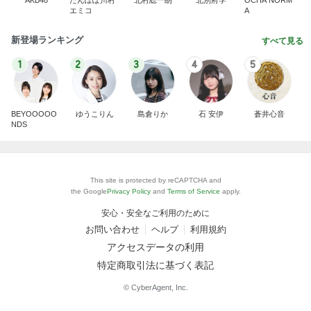
AKB48
たんぽぽ川村
北村総一朗
北別府学
OCHA NORM
エミコ
A
新登場ランキング
すべて見る
1
2
3
4
5
BEYOOOOO
ゆうこりん
島倉りか
石 安伊
蒼井心音
NDS
This site is protected by reCAPTCHA and
the Google
Privacy Policy
and
Terms of Service
apply.
安心・安全なご利用のために
お問い合わせ
ヘルプ
利用規約
アクセスデータの利用
特定商取引法に基づく表記
© CyberAgent, Inc.