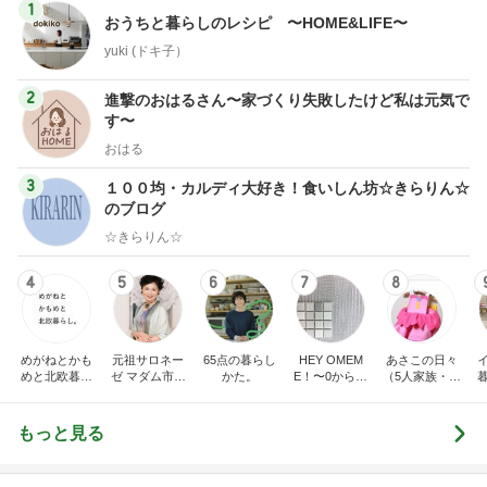
1
おうちと暮らしのレシピ 〜HOME&LIFE〜
yuki (ドキ子）
2
進撃のおはるさん〜家づくり失敗したけど私は元気で
す〜
おはる
3
１００均・カルディ大好き！食いしん坊☆きらりん☆
のブログ
☆きらりん☆
4
5
6
7
8
めがねとかも
元祖サロネー
65点の暮らし
HEY OMEM
あさこの日々
めと北欧暮ら
ゼ マダム市川
かた。
E！〜0からの
（5人家族・投
し
のほのぼのブ
家づくり〜
資・家計簿・
ログ
雑貨）
もっと見る