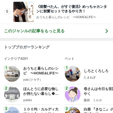
《前髪ぺたん、がすぐ復活》めっちゃカンタ
ンに前髪セットできるやり方！
5
おうちと暮らしのレシピ 〜HOME&LIFE〜
このジャンルの記事をもっと見る
トップブロガーランキング
インテリア&DIY
ペット
1
1
おうちと暮らしのレシ
しろとくろしろ
ピ 〜HOME&LIFE〜
たまねぎ
yuki (ドキ子）
2
2
ほんとうに必要な物し
母さんは今日も世
か持たない暮らし◆Ke
やく
ep Life Simple◆〜イ
yukiko
藤緒 ミルカ
ンテリアのきろく〜
3
3
１００均・カルディ大
白柴 『きなこ』 