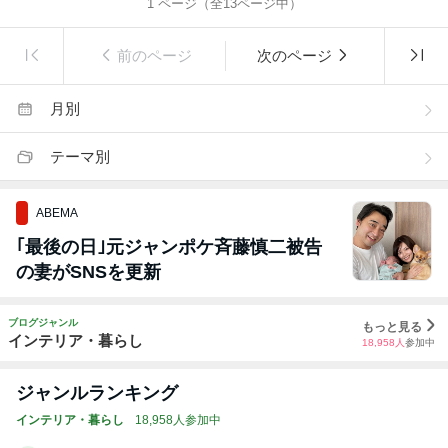
1
ページ（全
13
ページ中）
前のページ
次のページ
月別
テーマ別
ABEMA
｢最後の日｣元ジャンポケ斉藤慎二被告
の妻がSNSを更新
ブログジャンル
もっと見る
インテリア・暮らし
18,958
人
参加中
ジャンルランキング
インテリア・暮らし
18,958人参加中