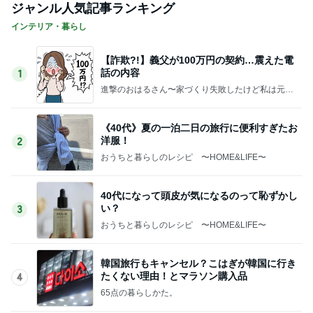
ジャンル人気記事ランキング
インテリア・暮らし
【詐欺?!】義父が100万円の契約…震えた電
話の内容
1
進撃のおはるさん〜家づくり失敗したけど私は元気
です〜
《40代》夏の一泊二日の旅行に便利すぎたお
洋服！
2
おうちと暮らしのレシピ 〜HOME&LIFE〜
40代になって頭皮が気になるのって恥ずかし
い？
3
おうちと暮らしのレシピ 〜HOME&LIFE〜
韓国旅行もキャンセル？こはぎが韓国に行き
たくない理由！とマラソン購入品
4
65点の暮らしかた。