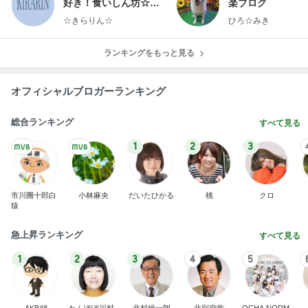
好き！食いしん坊☆き
楽ブログ
らりん☆のブログ
☆きらりん☆
ひろ☆みき
ランキングをもっと見る
オフィシャルブロガーランキング
総合ランキング
すべて見る
1
2
3
市川團十郎白
小林麻央
だいたひかる
桃
クロ
猿
急上昇ランキング
すべて見る
1
2
3
4
5