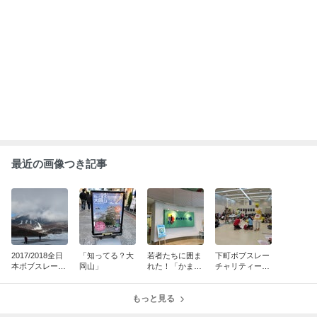
ABEMA
飯田圭織「誰だか分からない」激変し
た44歳の近影