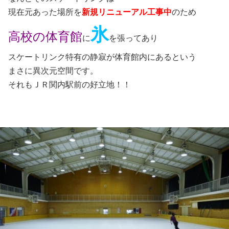
現在元あった場所を
新規リニューアル工事中
のため
氷
高校の体育館
に
を張ってあり
スケートリンク特有の静寂が体育館内にあるという
まさに異次元空間です。
それもＪＲ関内駅前の好立地！！