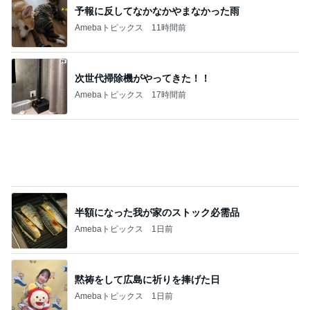
ジャンルランキング
猫との生活
26,775人参加中
1
母さんは今日も世話をやく
藤緒 ミルカ
2
ＮＰＯ法人ねこけん Official Blog
ＮＰＯ法人ねこけん
3
まだらダラダラ猫
まきこ
4
5
6
7
8
猫マンガ 米
社)アニマルエ
ファーブル家
うちの魔王さ
NPO法人 府中
子さん
イド 事務局＆
のブログ
ま。
猫の会（ちゅ