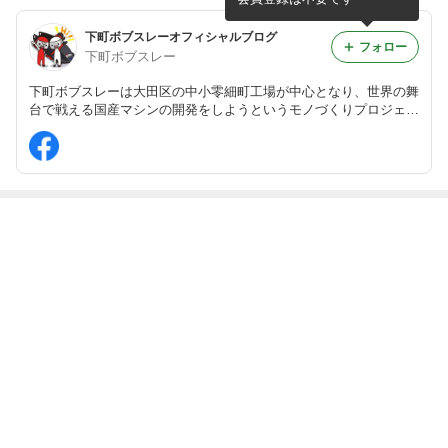
下町ボブスレーオフィシャルブログ
フォロー
下町ボブスレー
下町ボブスレーは大田区の中小零細町工場が中心となり、世界の舞
台で戦える国産マシンの開発をしようというモノづくりプロジェク
トです。
最近の画像つき記事
2017/2018全日
「知ってる？大
若者たちに囲ま
下町ボブスレー
本ボブスレー選
岡山」
れた！「かまた
チャリティーロ
手権
祭」
ゲイニング
もっと見る