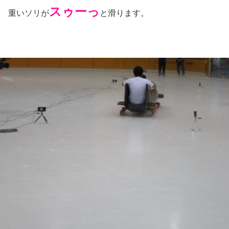
スゥーっ
重いソリが
と滑ります。