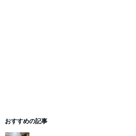
柴咲コウ 喜びの報告に芸能界からも祝福
Amebaトピックス
1日前
悲しすぎて立ち直れない。
クロオフィシャルブログPowered by Ameba
1日前
藤あや子「熱湯が」火傷に心配の声
Amebaトピックス
1日前
2026/07/28(K) 4本
何でかな？何でだろ？
11日前