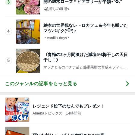
開の堀木ローズ＊ビアズリーが半額⋆˚✿˖°
3
꧁癒しの庭꧂
絵本の世界観なレトロカフェ＆今年も咲いた
マツバギク(*Ü*)♬
4
＊vanilla-days＊
《青梅の2ヶ月間漬けた減塩5%梅干しの天日
干し！》
5
マックとものバナナ苗と熱帯果樹の育成＆フィッシ
ング＆近況ブログ
このジャンルの記事をもっと見る
レジェンド松下のなんでもプレゼン！
Amebaトピックス
14時間前