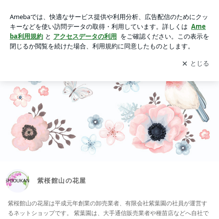
紫桜館山の花屋
アプリをダウンロードして
ブログの更新通知
を受け取りまし
開く
ょう。
紫桜館山の花屋
紫桜館山の花屋は平成元年創業の卸売業者、有限会社紫葉園の社員が運営す
るネットショップです。 紫葉園は、大手通信販売業者や種苗店などへ自社で