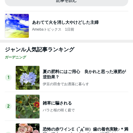
記事を読む
あわてて火を消し大やけどした主婦
Amebaトピックス
1日前
ジャンル人気記事ランキング
ガーデニング
夏の肥料にはご用心 良かれと思った液肥が
逆効果？
1
伊豆の田舎でお洒落に暮らす
雑草に騙される
2
バラと桜の咲く庭で
恐怖の赤ワインΣ（ﾟдﾟlll）歯の着色実験♪＊満