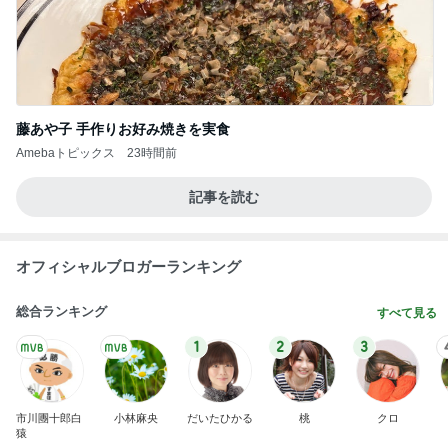
藤あや子 手作りお好み焼きを実食
Amebaトピックス
23時間前
記事を読む
オフィシャルブロガーランキング
総合ランキング
すべて見る
1
2
3
市川團十郎白
小林麻央
だいたひかる
桃
クロ
猿