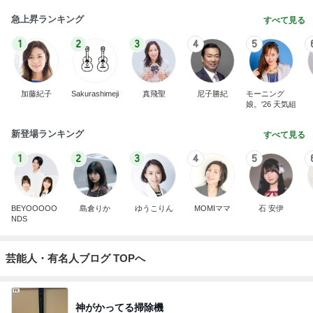
急上昇ランキング
すべて見る
1
2
3
4
5
加藤紀子
Sakurashimeji
真飛聖
尼子勝紀
モーニング
娘。'26 天気組
新登場ランキング
すべて見る
1
2
3
4
5
BEYOOOOO
島倉りか
ゆうこりん
MOMIママ
石 安伊
NDS
芸能人・有名人ブログ TOPへ
神がかってる掃除機