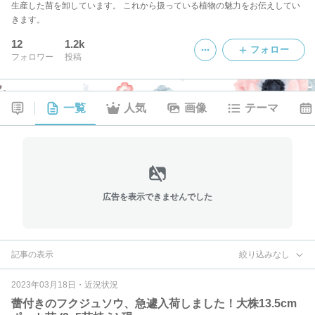
生産した苗を卸しています。 これから扱っている植物の魅力をお伝えしてい
きます。
12
1.2k
フォロー
フォロワー
投稿
一覧
人気
画像
テーマ
広告を表示できませんでした
記事の表示
絞り込みなし
2023年03月18日
・
近況状況
蕾付きのフクジュソウ、急遽入荷しました！大株13.5cm