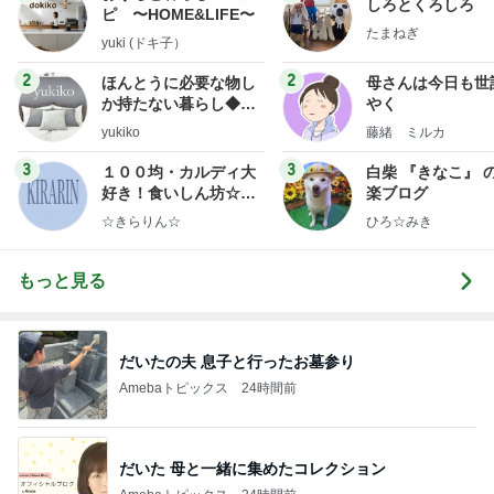
しろとくろしろ
ピ 〜HOME&LIFE〜
たまねぎ
yuki (ドキ子）
2
2
ほんとうに必要な物し
母さんは今日も世
か持たない暮らし◆Ke
やく
ep Life Simple◆〜イ
yukiko
藤緒 ミルカ
ンテリアのきろく〜
3
3
１００均・カルディ大
白柴 『きなこ』 
好き！食いしん坊☆き
楽ブログ
らりん☆のブログ
☆きらりん☆
ひろ☆みき
もっと見る
だいたの夫 息子と行ったお墓参り
Amebaトピックス
24時間前
だいた 母と一緒に集めたコレクション