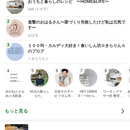
おうちと暮らしのレシピ 〜HOME&LIFE〜
yuki (ドキ子）
2
進撃のおはるさん〜家づくり失敗したけど私は元気で
す〜
おはる
3
１００均・カルディ大好き！食いしん坊☆きらりん☆
のブログ
☆きらりん☆
4
5
6
7
8
めがねとかも
65点の暮らし
元祖サロネー
HEY OMEM
ワーキングマ
めと北欧暮ら
かた。
ゼ マダム市川
E！〜0からの
ザー的 整理収
（
し
のほのぼのブ
家づくり〜
納 ＆ 北欧イン
ログ
テリア
もっと見る