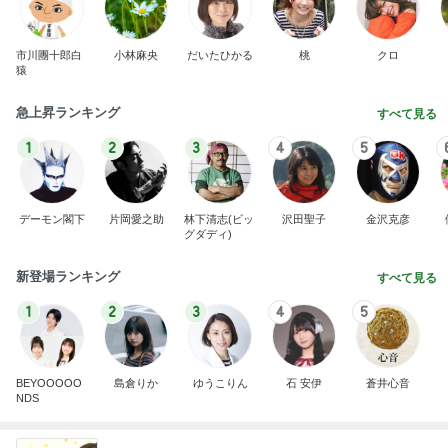
市川團十郎白
小林麻央
だいたひかる
桃
クロ
猿
急上昇ランキング
すべて見る
1
2
3
4
5
デーモン閣下
片岡愛之助
林下清志(ビッ
沢田聖子
金沢克彦
グダディ)
新登場ランキング
すべて見る
1
2
3
4
5
BEYOOOOO
島倉りか
ゆうこりん
石 安伊
蒼井心音
NDS