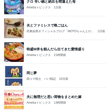
クロ 辛い鍋と納豆を間違えた母
Amebaトピックス
1日前
夫とファミレスで晩ごはん
武東由美オフィシャルブログ「MOTOちゃんとのは
1日前
っぴぃな毎日」Powered by Ameba
特盛W丼を頼んだら出てきた愛情盛り
Amebaトピックス
21時間前
同じ夢
四コマ戦士 パパ戦記
10日前
夫に無理だと思い荷物をまとめた嫁
Amebaトピックス
13時間前