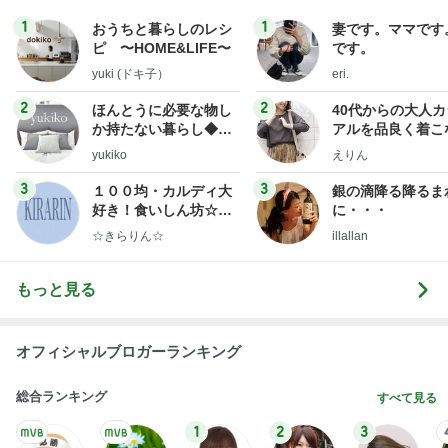
1
1
おうちと暮らしのレシ
妻です。ママです
ピ 〜HOME&LIFE〜
です。
yuki (ドキ子）
eri.
2
2
ほんとうに必要な物し
40代からの大人
か持たない暮らし◆Ke
アルを品良く着こ
ep Life Simple◆〜イ
ファッションブロ
yukiko
えりん
ンテリアのきろく〜
3
3
１００均・カルディ大
銀の滴降る降るま
好き！食いしん坊☆き
に・・・
らりん☆のブログ
☆きらりん☆
illallan
もっと見る
オフィシャルブロガーランキング
総合ランキング
すべて見る
1
2
3