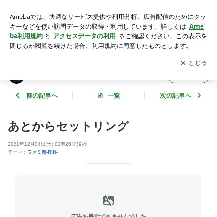
あとからセットリング | Shimizu 輪工房のブログ
アプリをダウンロードして
ブログの更新通知
を受け取りまし
開く
ょう。
Shimizu 輪工房のブログ
フォロー
前の記事へ
一覧
次の記事へ
あとからセットリング
2021年12月04日(土) 02時26分39秒
テーマ：
ファミ輪-RIN-
広告を表示できませんでした