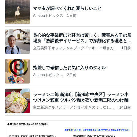
ママ友が調べてくれた夏らしいこと
Amebaトピックス
1日前
良心的な事業所ほど経営は苦しく、障害ある子の居
場所「放課後デイサービス」で深刻化する理念と現
実の
立石美津子オフィシャルブログ「テキトー母さんの
1日前
すすめ」Powered by Ameba
指差しで確信したお気に入りのタオル
Amebaトピックス
2日前
ラーメン二郎 新潟店【新潟市中央区】ラーメン小
つけメン変更 ツルパツ麺が旨い新潟二郎のつけ麺
主に新潟グルメとラーメン食べ歩きのよしなしご
14日前
と