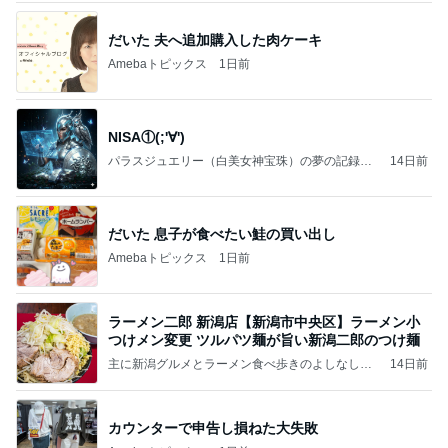
だいた 夫へ追加購入した肉ケーキ
Amebaトピックス
1日前
NISA①(;'∀')
パラスジュエリー（白美女神宝珠）の夢の記録
14日前
（続編）
だいた 息子が食べたい鮭の買い出し
Amebaトピックス
1日前
ラーメン二郎 新潟店【新潟市中央区】ラーメン小
つけメン変更 ツルパツ麺が旨い新潟二郎のつけ麺
主に新潟グルメとラーメン食べ歩きのよしなしご
14日前
と
カウンターで申告し損ねた大失敗