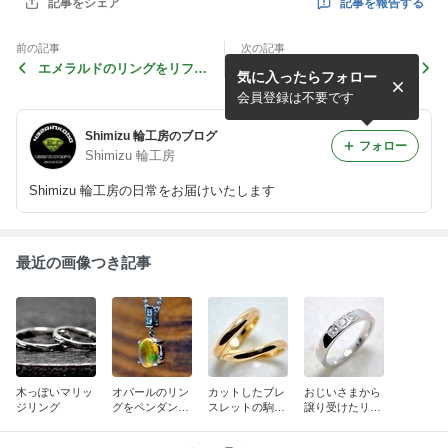
記事を報告する
記事をシェア
前の記事
次の記事
エメラルドのリングをリフォ
10周年に結婚指輪をリフォ
気に入ったらフォロー
ーム
ーム
会員登録は不要です
Shimizu 輪工房のブログ
フォロー
Shimizu 輪工房
Shimizu 輪工房の日常をお届けいたします
最近の画像つき記事
木っぽいマリッ
オパールのリン
カットしたブレ
おじいさまから
ジリング
グをペンダント
スレットの駒で
譲り受けたリン
トップにリフォ
結婚指輪
グをリフォーム
ーム