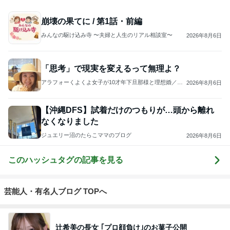
崩壊の果てに / 第1話・前編
みんなの駆け込み寺 〜夫婦と人生のリアル相談室〜
2026年8月6日
「思考」で現実を変えるって無理よ？
アラフォーくよくよ女子が10才年下旦那様と理想婚／今
2026年8月6日
から出来るたった2カ月で奇跡の初婚を叶える方法／潜在
意識×婚活カウンセリング
【沖縄DFS】試着だけのつもりが…頭から離れ
なくなりました
ジュエリー沼のたらこママのブログ
2026年8月6日
このハッシュタグの記事を見る
芸能人・有名人ブログ TOPへ
辻希美の長女 ｢プロ顔負け｣のお菓子公開