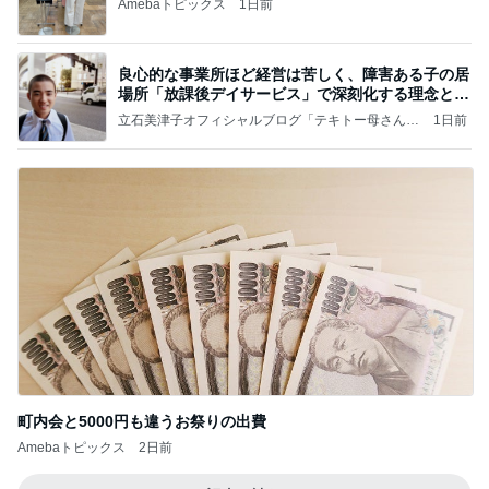
Amebaトピックス
1日前
良心的な事業所ほど経営は苦しく、障害ある子の居
場所「放課後デイサービス」で深刻化する理念と現
実の
立石美津子オフィシャルブログ「テキトー母さんの
1日前
すすめ」Powered by Ameba
町内会と5000円も違うお祭りの出費
Amebaトピックス
2日前