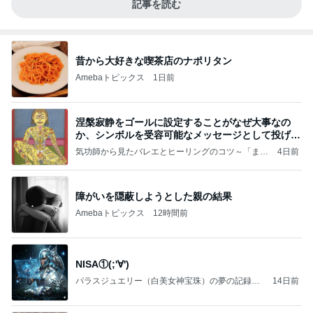
記事を読む
昔から大好きな喫茶店のナポリタン
Amebaトピックス
1日前
涅槃寂静をゴールに設定することがなぜ大事なの
か、シンボルを受容可能なメッセージとして投げる
ことが
気功師から見たバレエとヒーリングのコツ～「まと
4日前
いのば」ブログ
障がいを隠蔽しようとした親の結果
Amebaトピックス
12時間前
NISA①(;'∀')
パラスジュエリー（白美女神宝珠）の夢の記録
14日前
（続編）