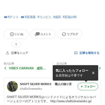
#
テント
#
居酒屋
#
コンビニ
#
成田
#
至福の時
いいね
コメント
リブログ
6
記事を報告する
記事をシェア
前の記事
次の記事
VIBES CARAVAN 成田・
VIBES CARAVAN 成田・
気に入ったらフォロー
その３
その１
会員登録は不要です
SHAFT SILVER WORKS 職人の独り言
フォロー
shaftsilverworks
SHAFT SILVER WORKSはハンドメイドによるオリジナルシルバ
ージュエリーのアトリエです。 http://www.shaftsilverworks.jp/