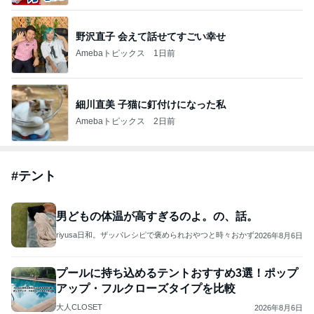
野沢直子 会えて話せてすごい幸せ
Amebaトピックス
1日前
細川直美 子猫に釘付けになった私
Amebaトピックス
2日前
#
テント
男どもの体温が高すぎるのよ。の、話。
riyusa日和。ザッパレシピで褒められおやつと時々おかず
2026年8月6日
プールに持ち込めるテントおすすめ3選！ポップ
アップ・フルクローズタイプを比較
大人CLOSET
2026年8月6日