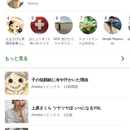
Norizo
4
5
6
7
8
ええかげん英
おじょーず！L
60才 女ひとり
スコットラン
Simple Pleasur
国田舎暮らし
ife☆in スイス
でイギリスに
ドは今日も曇
es
移住
り空
もっと見る
子の似顔絵に冷や汗かいた理由
Amebaトピックス
11時間前
上原さくら ツヤツヤほっぺになるYSL
Amebaトピックス
1日前