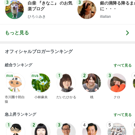
3
3
白柴 『きなこ』 のお気
銀の滴降る降るま
楽ブログ
に・・・
ひろ☆みき
illallan
もっと見る
オフィシャルブロガーランキング
総合ランキング
すべて見る
1
2
3
市川團十郎白
小林麻央
だいたひかる
桃
クロ
猿
急上昇ランキング
すべて見る
1
2
3
4
5