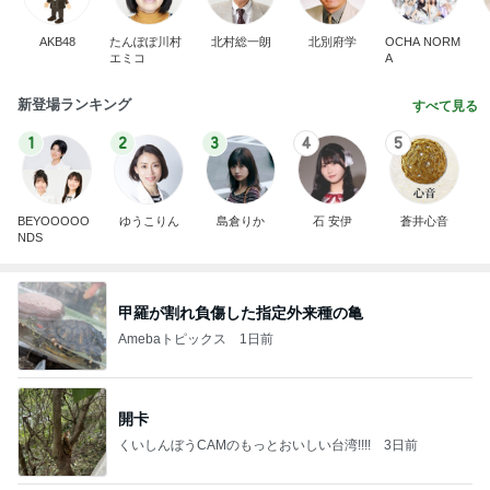
AKB48
たんぽぽ川村
北村総一朗
北別府学
OCHA NORM
エミコ
A
新登場ランキング
すべて見る
1
2
3
4
5
BEYOOOOO
ゆうこりん
島倉りか
石 安伊
蒼井心音
NDS
甲羅が割れ負傷した指定外来種の亀
Amebaトピックス
1日前
開卡
くいしんぼうCAMのもっとおいしい台湾!!!!
3日前