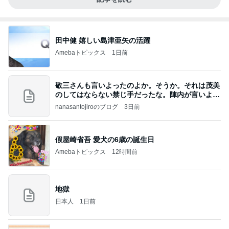
田中健 嬉しい島津亜矢の活躍
Amebaトピックス
1日前
敬三さんも言いよったのよか。そうか。それは茂美
のしてはならない禁じ手だったな。陣内が言いよる
のよ
nanasantojiroのブログ
3日前
假屋崎省吾 愛犬の6歳の誕生日
Amebaトピックス
12時間前
地獄
日本人
1日前