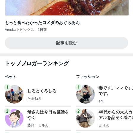
もっと食べたかったコメダのおぐらあん
Amebaトピックス
1日前
記事を読む
トップブロガーランキング
ペット
ファッション
1
1
妻です。ママです
しろとくろしろ
です。
たまねぎ
eri.
2
2
母さんは今日も世話を
40代からの大人
やく
アルを品良く着こ
ファッションブロ
藤緒 ミルカ
えりん