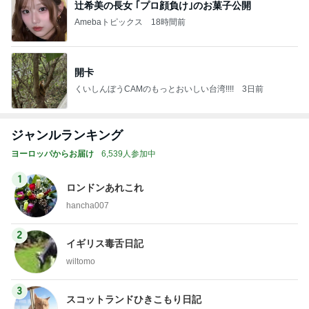
辻希美の長女 ｢プロ顔負け｣のお菓子公開
Amebaトピックス
18時間前
開卡
くいしんぼうCAMのもっとおいしい台湾!!!!
3日前
ジャンルランキング
ヨーロッパからお届け
6,539人参加中
1
ロンドンあれこれ
hancha007
2
イギリス毒舌日記
wiltomo
3
スコットランドひきこもり日記