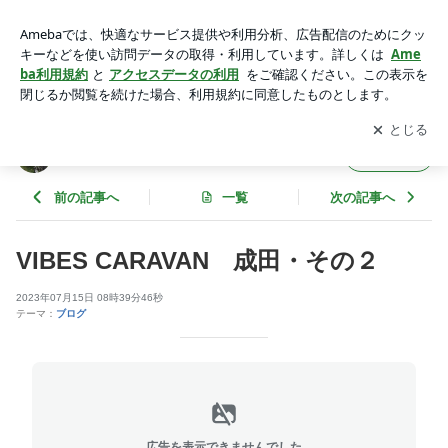
VIBES CARAVAN 成田・その２ | SHAFT SILVER WORKS
職人の独り言
アプリをダウンロードして
ブログの更新通知
を受け取りまし
開く
ょう。
SHAFT SILVER WORKS 職人の独り言
フォロー
前の記事へ
一覧
次の記事へ
VIBES CARAVAN 成田・その２
2023年07月15日 08時39分46秒
テーマ：
ブログ
広告を表示できませんでした