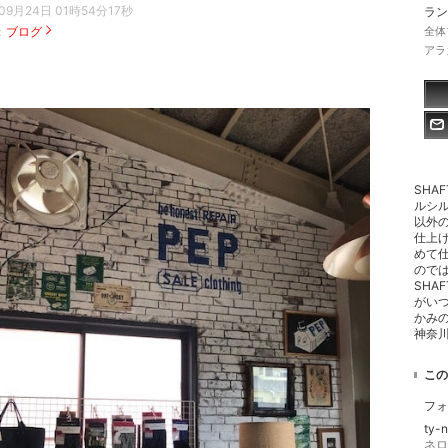
09月24日 01時54分17秒
ラン
：
ブログ
全体
アラ
SHA
ルシ
以外
仕上
めて
ので
SHA
がい
かみ
神奈
この
フォ
ty-
ネロ