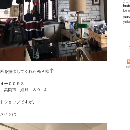
ina
Le m
yuk
yu
※
所を提供してくれたPEP 様
４ー００９３
 高岡市 姫野 ８９−４
トショップですが、
メインは