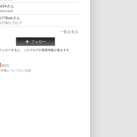
ba54さん
ercredi
o178takさん
ko178のブログ
一覧を見る
フォロー
フォローすると、このブログの更新情報が届きます。
RSS
著作権についてのご注意