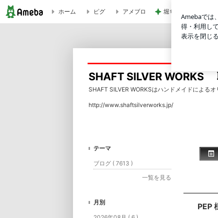
ホーム
ピグ
アメブロ
堀ちえみの夫 少し
PEP 様！！！ | SHAFT SILVER WORKS 職人の独り言
SHAFT SILVER WOR
SHAFT SILVER WORKSはハンドメイド
http://www.shaftsilverworks.jp/
テーマ
ブログ ( 7613 )
一覧を見る
月別
PEP
2026年08月 ( 6 )