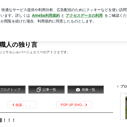
だけ変えてみた髪型
芸能人ブログ
人気ブログ
新規登録
KS 職人の独り言
によるオリジナルシルバージュエリーのアトリエです。
プロ
ブログトップ
記事一覧
画像一覧
余談、、、
POP UP SHO…
 様！！！