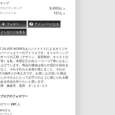
キング
9,660
ブログランキング
位
↓
ラ
151
カンジャンル
位
↓
ン
ラ
キ
ン
ン
キ
フォロー
アメンバーになる
グ
ン
下
グ
メッセージを送る
降
下
降
FT SILVER WORKSはハンドメイドによるオリジナ
ルバージュエリーのアトリエです。キャスティング
のすべての工程（デザイン、原型制作、キャストの
げ等）を私、本間正己が自ら一つ一つ丁寧に心をこ
仕上げています。商品の価値は他人や流行が決める
はなく、それぞれの人自身が感じること、それが
FTの物作りの考え方です。お買い上げ頂いた商品
つしかその人にとってお守りのように感じられる暖
のある作品を作りたいと思います。
川県 鎌倉市 笛田 ６−１３−２２
ブログのフォロワー
ロワー:
281
人
neroさん
のブログ