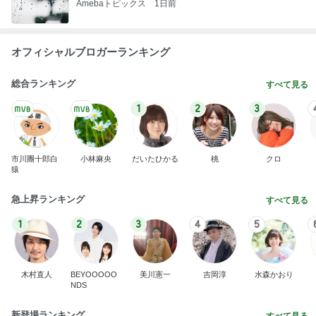
Amebaトピックス
1日前
オフィシャルブロガーランキング
総合ランキング
すべて見る
1
2
3
市川團十郎白
小林麻央
だいたひかる
桃
クロ
猿
急上昇ランキング
すべて見る
1
2
3
4
5
木村直人
BEYOOOOO
美川憲一
吉岡淳
水森かおり
NDS
新登場ランキング