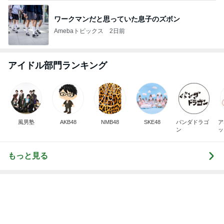
ワークマンだと思っていた息子のズボン
Amebaトピックス
2日前
アイドル部門ランキング
風男塾
AKB48
NMB48
SKE48
パンダドラゴ
ア
ン
ッ
もっと見る