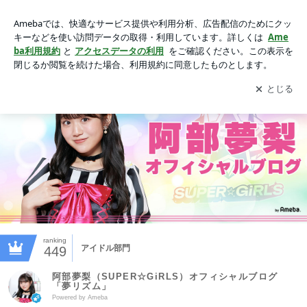
阿部夢梨（SUPER☆GiRLS）オフィシャルブログ「夢リズ
ム」Powered by Ameba
アプリをダウンロードして
ブログの更新通知
を受け取りまし
開く
ょう。
ranking
アイドル部門
449
阿部夢梨（SUPER☆GiRLS）オフィシャルブログ
「夢リズム」
Powered by Ameba