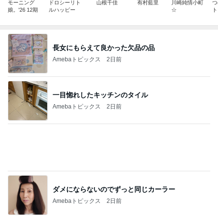
モーニング
ドロシーリト
山根千佳
有村藍里
川崎純情小町
つ
娘。'26 12期
ルハッピー
☆
ト
長女にもらえて良かった欠品の品
Amebaトピックス
2日前
一目惚れしたキッチンのタイル
Amebaトピックス
2日前
ダメにならないのでずっと同じカーラー
Amebaトピックス
2日前