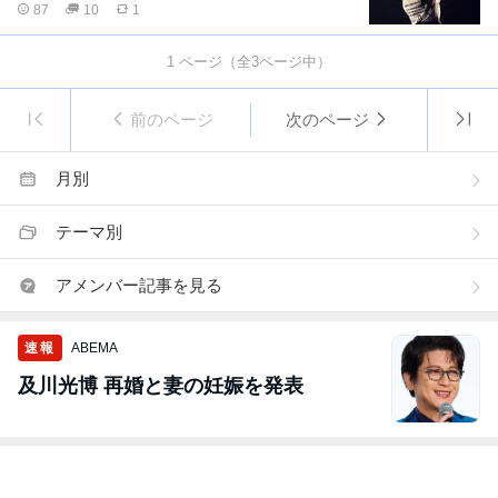
87
10
1
1
ページ（全
3
ページ中）
前のページ
次のページ
月別
テーマ別
アメンバー記事を見る
速報
ABEMA
及川光博 再婚と妻の妊娠を発表