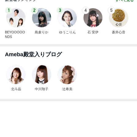
すべて見る
1
2
3
4
5
BEYOOOOO
島倉りか
ゆうこりん
石 安伊
蒼井心音
NDS
Ameba殿堂入りブログ
北斗晶
中川翔子
辻希美