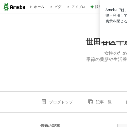
販売場所で内容が違
ホーム
ピグ
アメブロ
汗っかきでお困りの方へ 多汗症の漢方薬 | 世田谷区千歳船
世田谷区千
女性のため
季節の薬膳や生活養
ブログトップ
記事一覧
最新の記事