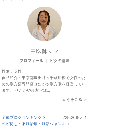
中医師ママ
プロフィール
ピグの部屋
性別：
女性
自己紹介：
東京都世田谷区千歳船橋で女性のた
めの漢方薬専門店せたがや漢方堂を経営してい
ます。 せたがや漢方堂は...
続きを見る ＞
全体ブログランキング
228,269
位
↑
ラ
ベビ待ち・不妊治療・妊活ジャンル
ン