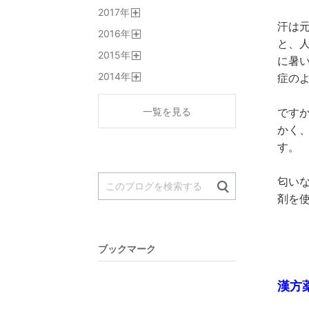
開
2017
年
く
開
汗は
2016
年
く
と、
開
2015
年
く
に暑
開
2014
年
症の
く
開
く
一覧を見る
です
かく
す。
匂い
剤を
ブックマーク
漢方