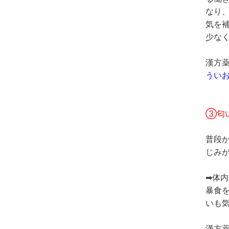
なり
気を
少な
漢方薬
うい
③匂
普段
じみ
➡体
暴食
いも
漢方薬