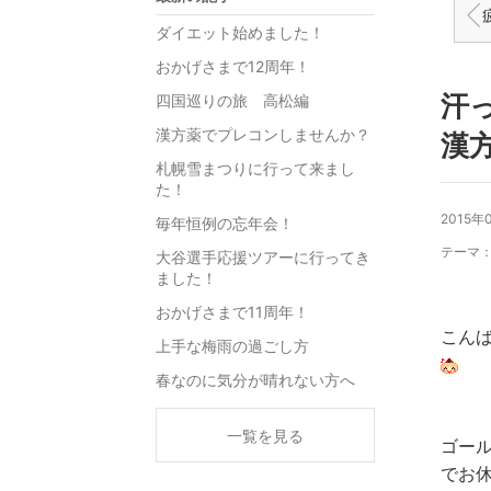
疲
ダイエット始めました！
おかげさまで12周年！
汗
四国巡りの旅 高松編
漢方薬でプレコンしませんか？
漢
札幌雪まつりに行って来まし
た！
2015年
毎年恒例の忘年会！
テーマ
大谷選手応援ツアーに行ってき
ました！
おかげさまで11周年！
こん
上手な梅雨の過ごし方
春なのに気分が晴れない方へ
一覧を見る
ゴー
でお