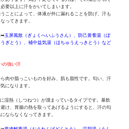
、必要以上に汗をかいてしまいます。
補うことによって、体液が外に漏れることを防げ、汗も
くなってきます。
➡
玉屏風散（ぎょくへいふうさん）、防己黄耆湯（ぼ
おうぎとう）、補中益気湯（ほちゅうえっきとう）など
いの強い汗
から肉や脂っこいものを好み、肌も脂性です。匂い、汗
が気になります。
内に湿熱（しつねつ）が溜まっているタイプです。暴飲
を避け、胃腸の熱を取ってあげるようにすると、汗の匂
気にならなくなってきます。
➡
黄連解毒湯（おうれんげどくとう）、温胆湯（うん