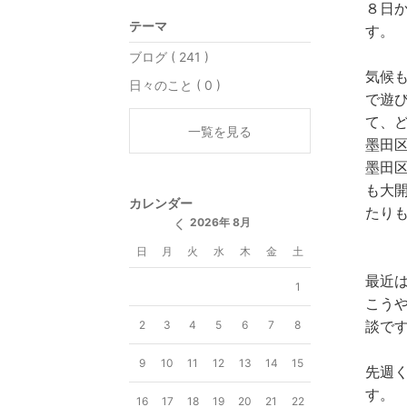
８日
テーマ
す。
ブログ ( 241 )
気候
日々のこと ( 0 )
で遊
て、
一覧を見る
墨田
墨田
も大
カレンダー
たり
2026年 8月
日
月
火
水
木
金
土
最近
1
こう
談で
2
3
4
5
6
7
8
9
10
11
12
13
14
15
先週
す。
16
17
18
19
20
21
22