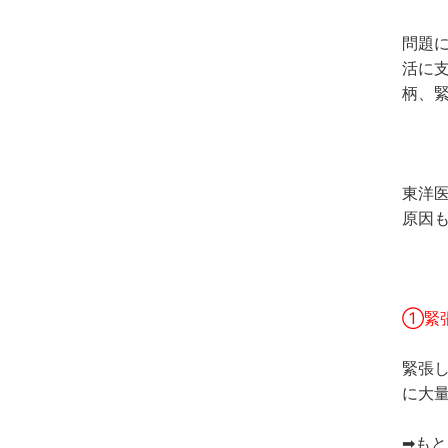
問題
活に
柄、
東洋
原因
①緊
緊張
に大
➡も