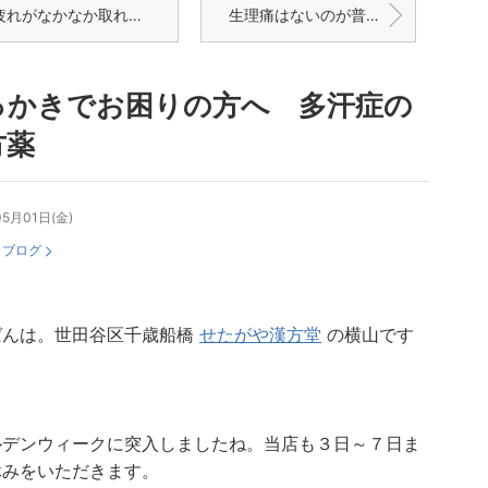
れがなかなか取れない方に 慢性疲労の漢方薬
生理痛はないのが普通です
っかきでお困りの方へ 多汗症の
方薬
05月01日(金)
：
ブログ
ばんは。世田谷区千歳船橋
せたがや漢方堂
の横山です
ルデンウィークに突入しましたね。当店も３日～７日ま
休みをいただきます。