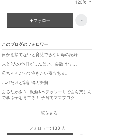
1,126
位
↑
キ
ラ
ン
ン
グ
キ
フォロー
上
ン
昇
グ
上
このブログのフォロワー
昇
何かを捨てないと育児できない母の記録
夫と2人の休日がしんどい。会話はなし。
母ちゃんだって泣きたい夜もある。
パパだけど家計簿ガチ勢
ふるたかさき |親勉&本テッソーリで自ら楽しん
で学ぶ子を育てる！ 子育てママブログ
一覧を見る
フォロワー:
133
人