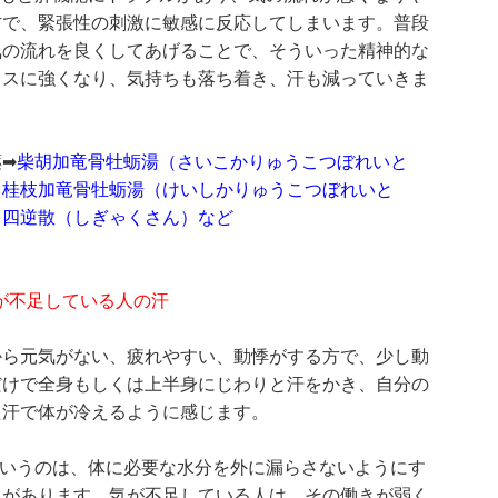
方で、緊張性の刺激に敏感に反応してしまいます。普段
気の流れを良くしてあげることで、そういった精神的な
レスに強くなり、気持ちも落ち着き、汗も減っていきま
➡
柴胡加竜骨牡蛎湯（さいこかりゅうこつぼれいと
、桂枝加竜骨牡蛎湯（けいしかりゅうこつぼれいと
、四逆散（しぎゃくさん）など
が不足している人の汗
から元気がない、疲れやすい、動悸がする方で、少し動
だけで全身もしくは上半身にじわりと汗をかき、自分の
た汗で体が冷えるように感じます。
というのは、体に必要な水分を外に漏らさないようにす
きがあります。気が不足している人は、その働きが弱く