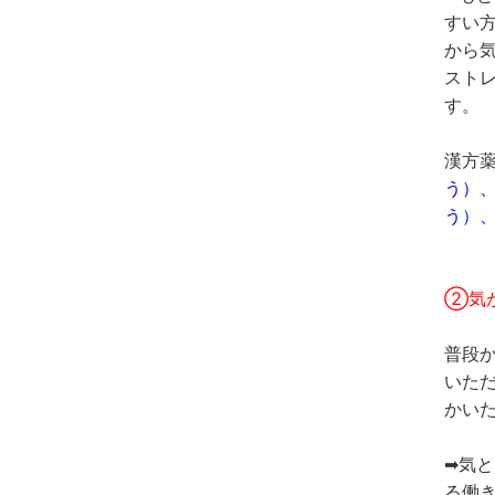
すい
から
スト
す。
漢方薬
う）
う）
②気
普段
いた
かい
➡気
る働