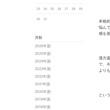
23
24
25
26
27
28
29
30
31
本格
悩ん
感を
月別
2026
年
開
2025
年
く
開
漢方
2024
年
く
で、
開
2023
年
く
より
開
2022
年
く
開
2021
年
く
開
2020
年
く
とい
開
2019
年
く
開
2018
年
く