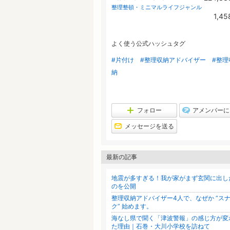
整理整頓・ミニマルライフジャンル
1,45
よく使う公式ハッシュタグ
#片付け
#整理収納アドバイザー
#整理
納
フォロー
アメンバーに
メッセージを送る
最新の記事
地震が多すぎる！我が家がまず玄関に出し
のを公開
整理収納アドバイザー4人で、なぜか “ス
ク” 始めます。
海なし県で聞く「津波警報」の感じ方が変
た理由｜石巻・大川小学校を訪ねて