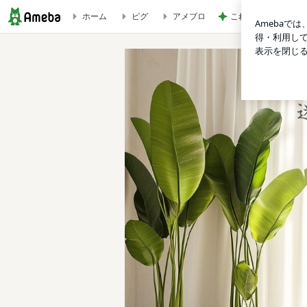
ホーム
ピグ
アメブロ
これから行ってくる
地震が多すぎる！我が家がまず玄関に出したものを公開 | お