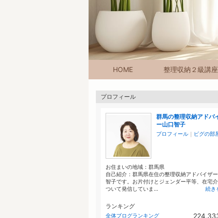
HOME
整理収納２級講座
プロフィール
群馬の整理収納アドバ
ー山口智子
プロフィール
｜
ピグの部
お住まいの地域：
群馬県
自己紹介：群馬県在住の整理収納アドバイザー
智子です。お片付けとジェンダー平等、在宅介
ついて発信していま...
続き
ランキング
224,33
全体ブログランキング