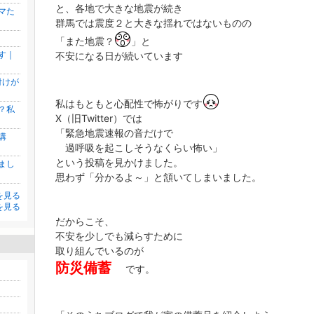
と、各地で大きな地震が続き
マた
群馬では震度２と大きな揺れではないものの
「また地震？
」と
す｜
不安になる日が続いています
付けが
私はもともと心配性で怖がりです
？私
X（旧Twitter）では
「緊急地震速報の音だけで
講
過呼吸を起こしそうなくらい怖い」
という投稿を見かけました。
まし
思わず「分かるよ～」と頷いてしまいました。
を見る
を見る
だからこそ、
不安を少しでも減らすために
取り組んでいるのが
防災備蓄
です。