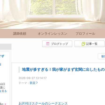
講師依頼
オンラインレッスン
プロフィール
ブログトップ
記事一覧
イザ
整
屋
地震が多すぎる！我が家がまず玄関に出したもの
2026-06-27 13:14:17
テーマ：
防災
山口
護に
を見る
お片付けスクールのシークエンス
3
位
↑