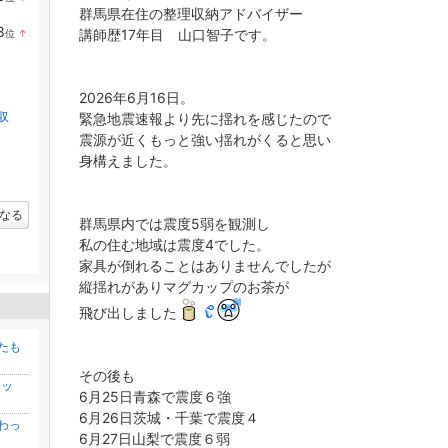
ラ
群馬県在住の整理収納アドバイザー
ン
8
講師歴17年目 山口智子です。
位
↑
キ
ラ
ン
ン
グ
キ
上
ン
昇
2026年6月16日。
グ
上
収
緊急地震速報より先に揺れを感じたので
昇
震源が近くもっと強い揺れがくると思い
身構えました。
なる
群馬県内では震度5弱を観測し
私の住む地域は震度4でした。
家具が倒れることはありませんでしたが
縦揺れがありマグカップのお茶が
飛び出しました
たも
その後も
ナッ
6月25日青森で震度６強
6月26日茨城・千葉で震度４
わっ
6月27日山梨で震度６弱