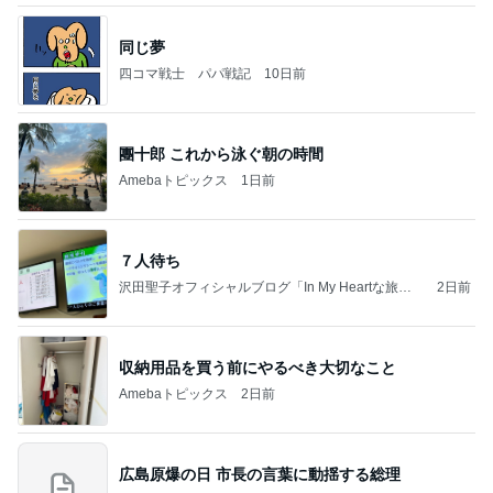
同じ夢
四コマ戦士 パパ戦記
10日前
團十郎 これから泳ぐ朝の時間
Amebaトピックス
1日前
７人待ち
沢田聖子オフィシャルブログ「In My Heartな旅日
2日前
記」by Ameba
収納用品を買う前にやるべき大切なこと
Amebaトピックス
2日前
広島原爆の日 市長の言葉に動揺する総理