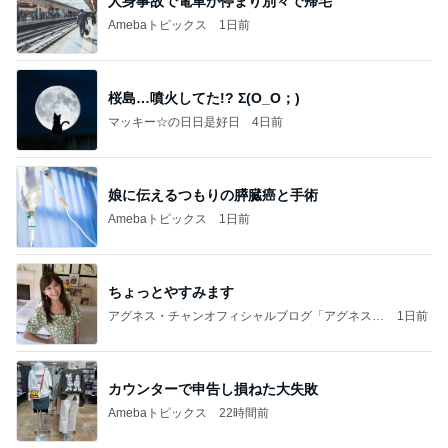
人身事故で電車が停まり別々で帰宅
Amebaトピックス
1日前
桜島…噴火してた!? Σ(O_O；)
マッキー☆の日日是好日
4日前
娘に伝えるつもりの膵臓癌と手術
Amebaトピックス
1日前
ちょっとやすみます
アグネス・チャンオフィシャルブログ「アグネスち
1日前
ゃんこ鍋」Powered by Ameba
カウンターで申告し損ねた大失敗
Amebaトピックス
22時間前