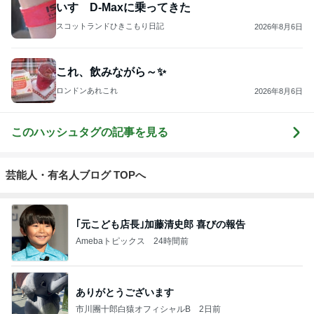
いすゞD-Maxに乗ってきた
スコットランドひきこもり日記
2026年8月6日
これ、飲みながら～✨
ロンドンあれこれ
2026年8月6日
このハッシュタグの記事を見る
芸能人・有名人ブログ TOPへ
｢元こども店長｣加藤清史郎 喜びの報告
Amebaトピックス
24時間前
ありがとうございます
市川團十郎白猿オフィシャルB
2日前