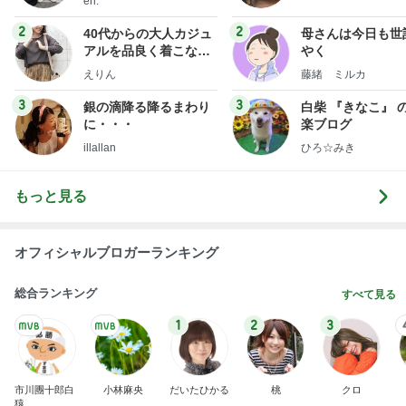
eri.
2
2
40代からの大人カジュ
母さんは今日も世
アルを品良く着こなす
やく
ファッションブログ
えりん
藤緒 ミルカ
3
3
銀の滴降る降るまわり
白柴 『きなこ』 
に・・・
楽ブログ
illallan
ひろ☆みき
もっと見る
オフィシャルブロガーランキング
総合ランキング
すべて見る
1
2
3
市川團十郎白
小林麻央
だいたひかる
桃
クロ
猿