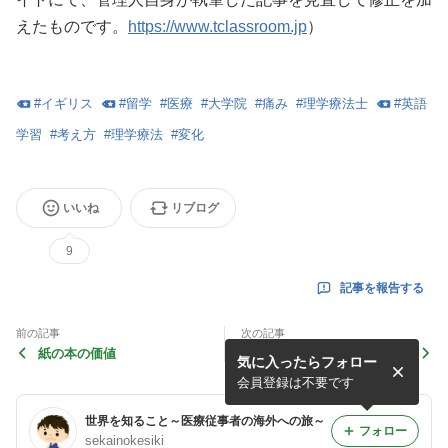
えたものです。
https://www.tclassroom.jp
）
#
イギリス
#
留学
#
医療
#
大学院
#
痛み
#
理学療法士
#
英語
学習
#
考え方
#
理学療法
#
変化
いいね
リブログ
9
記事を報告する
前の記事
次の記事
紙の本の価値
英語に関する、変化のきっか
気に入ったらフォロー
け
会員登録は不要です
世界を知ること～医療従事者の海外への旅～
フォロー
sekainokesiki