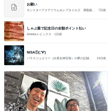
お願い
モンスターアクアリウム＆レプタイルズ 買取販売
7日前
情報
しゃぶ葉で記念日の全額ポイント払い
Amebaトピックス
1日前
NISA①(;'∀')
パラスジュエリー（白美女神宝珠）の夢の記録
14日前
（続編）