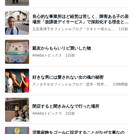
良心的な事業所ほど経営は苦しく、障害ある子の居
場所「放課後デイサービス」で深刻化する理念と現
実の
立石美津子オフィシャルブログ「テキトー母さんの
1日前
すすめ」Powered by Ameba
親友からもらいリピ買いした物
Amebaトピックス
1日前
好きな男には愛されない女の魂の秘密
クノタチホオフィシャルブログ「恋学・性学研
21時間前
究室」Powered by Ameba
閉店すると聞きみんなで行った場所
Amebaトピックス
2日前
涅槃寂静をゴールに設定することがなぜ大事なの