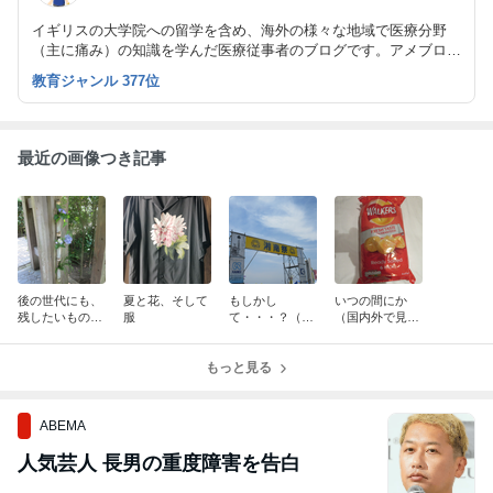
イギリスの大学院への留学を含め、海外の様々な地域で医療分野
（主に痛み）の知識を学んだ医療従事者のブログです。アメブロで
は個人的な記事、noteでは専門的な記事を書いています（https://n
教育ジャンル 377位
ote.com/painmanagement）。
最近の画像つき記事
後の世代にも、
夏と花、そして
もしかし
いつの間にか
残したいもの
服
て・・・？（国
（国内外で見か
（国内外で見か
内外で見かけた
けた風景）
けた風景）
風景）
もっと見る
ABEMA
人気芸人 長男の重度障害を告白