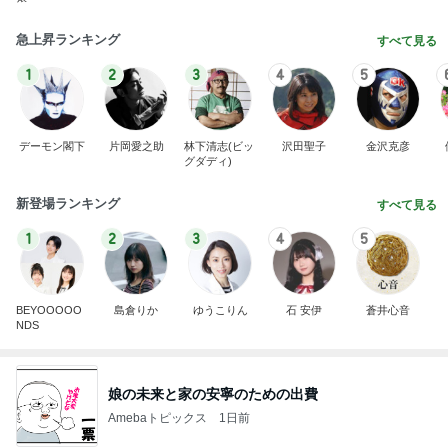
急上昇ランキング
すべて見る
1
2
3
4
5
デーモン閣下
片岡愛之助
林下清志(ビッ
沢田聖子
金沢克彦
グダディ)
新登場ランキング
すべて見る
1
2
3
4
5
BEYOOOOO
島倉りか
ゆうこりん
石 安伊
蒼井心音
NDS
娘の未来と家の安寧のための出費
Amebaトピックス
1日前