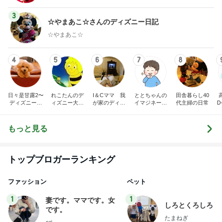
3
☆やまあこ☆さんのディズニー日記
☆やまあこ☆
4
5
6
7
8
日々是甘露2〜
れこたんのデ
I＆Cママ 我
ととちゃんの
田舎暮らし40
ディズニー風
ィズニー大好
が家のディズ
イマジネーシ
代主婦の日常
Ꭰ
味〜
き♡孫4人
ニー♡ブログ
ョンタイム
もっと見る
トップブロガーランキング
ファッション
ペット
1
1
妻です。ママです。女
しろとくろしろ
です。
たまねぎ