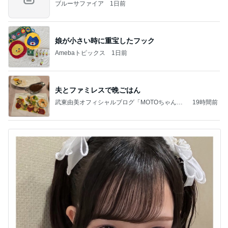
ブルーサファイア
1日前
娘が小さい時に重宝したフック
Amebaトピックス
1日前
夫とファミレスで晩ごはん
武東由美オフィシャルブログ「MOTOちゃんと
19時間前
のはっぴぃな毎日」Powered by Ameba