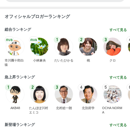
オフィシャルブロガーランキング
総合ランキング
すべて見る
1
2
3
市川團十郎白
小林麻央
だいたひかる
桃
クロ
猿
急上昇ランキング
すべて見る
1
2
3
4
5
AKB48
たんぽぽ川村
北村総一朗
北別府学
OCHA NORM
エミコ
A
新登場ランキング
すべて見る