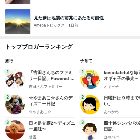
見た夢は地震の前兆にあたる可能性
Amebaトピックス
1日前
トップブロガーランキング
旅行
子育て
1
1
「吉田さんちのファミ
kosodatefulな毎
リー日記」Powered b
オギャ子の暴走～
y Ameba 吉田さんファ
吉田さんファミリー
オギャ子
ミリーオフィシャルブ
ログ
2
2
☆やまあこ☆さんのデ
日曜日は９時まで
ィズニー日記
い。
☆やまあこ☆
あべかわ
3
3
日々是甘露2〜ディズニ
四十路シンパパの
ー風味〜
日記
甘露
はやパパ