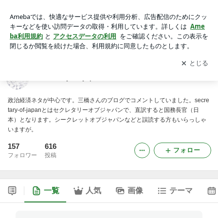
secretary-of-japanのブログ
アプリをダウンロードして
ブログの更新通知
を受け取りまし
開く
ょう。
secretary-of-japanのブログ
政治経済ネタが中心です。三橋さんのブログでコメントしていました。secre
tary-of-japanとはセクレタリーオブジャパンで、直訳すると国務長官（日
本）となります。シークレットオブジャパンなどと誤読する方もいらっしゃ
いますが。
157
616
フォロー
フォロワー
投稿
一覧
人気
画像
テーマ