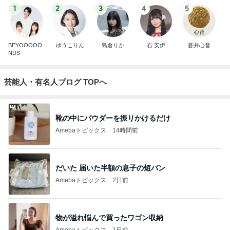
1
2
3
4
5
BEYOOOOO
ゆうこりん
島倉りか
石 安伊
蒼井心音
NDS
芸能人・有名人ブログ TOPへ
靴の中にパウダーを振りかけるだけ
Amebaトピックス
14時間前
だいた 届いた半額の息子の短パン
Amebaトピックス
2日前
物が溢れ悩んで買ったワゴン収納
Amebaトピックス
1日前