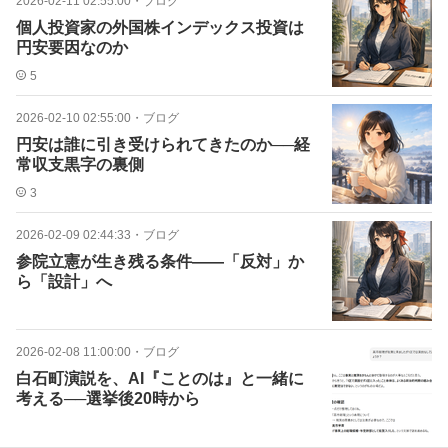
2026-02-11 02:55:00
・
ブログ
個人投資家の外国株インデックス投資は
円安要因なのか
5
2026-02-10 02:55:00
・
ブログ
円安は誰に引き受けられてきたのか──経
常収支黒字の裏側
3
2026-02-09 02:44:33
・
ブログ
参院立憲が生き残る条件――「反対」か
ら「設計」へ
2026-02-08 11:00:00
・
ブログ
白石町演説を、AI『ことのは』と一緒に
考える──選挙後20時から