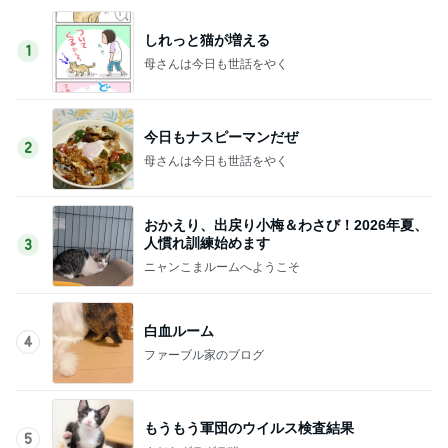
しれっと猫が増える
1
母さんは今日も世話をやく
今日もナスピーマンだぜ
2
母さんは今日も世話をやく
おかえり、出戻り小梅＆わさび！2026年夏、
人慣れ訓練始めます
3
ニャンこまルームへようこそ
白血ルーム
4
ファーブル家のブログ
もうもう軍団のウイルス検査結果
5