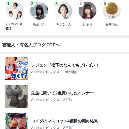
1
2
3
4
5
BEYOOOOO
島倉りか
ゆうこりん
石 安伊
蒼井心音
NDS
芸能人・有名人ブログ TOPへ
レジェンド松下のなんでもプレゼン！
Amebaトピックス
19時間前
先生に聞いて2色買いしたインナー
Amebaトピックス
2日前
コメダのマスコット4個目の開封結果
Amebaトピックス
2日前