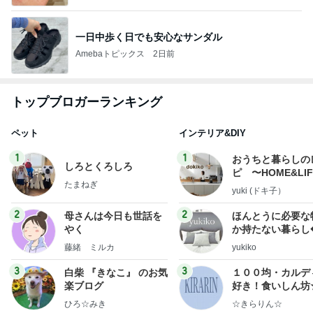
一日中歩く日でも安心なサンダル
Amebaトピックス
2日前
トップブロガーランキング
ペット
インテリア&DIY
1
1
おうちと暮らしの
しろとくろしろ
ピ 〜HOME&LI
たまねぎ
yuki (ドキ子）
2
2
母さんは今日も世話を
ほんとうに必要な
やく
か持たない暮らし
ep Life Simple
藤緒 ミルカ
yukiko
ンテリアのきろく
3
3
白柴 『きなこ』 のお気
１００均・カルデ
楽ブログ
好き！食いしん坊
らりん☆のブログ
ひろ☆みき
☆きらりん☆