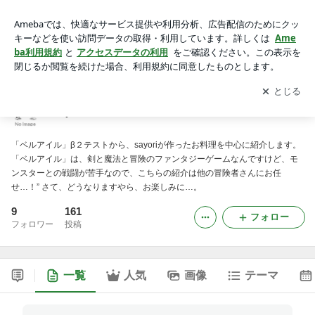
sayori no お料理
アプリをダウンロードして
ブログの更新通知
を受け取りまし
開く
ょう。
sayori no お料理
「ベルアイル」β２テストから、sayoriが作ったお料理を中心に紹介します。
「ベルアイル」は、剣と魔法と冒険のファンタジーゲームなんですけど、モ
ンスターとの戦闘が苦手なので、こちらの紹介は他の冒険者さんにお任
せ…！” さて、どうなりますやら、お楽しみに…。
9
161
フォロー
フォロワー
投稿
一覧
人気
画像
テーマ