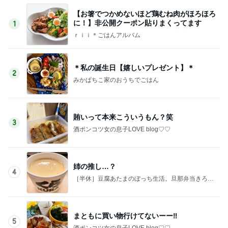
【お箸でつかめないほど鶏むね肉がほろほろ
に！】非公開クーポン貼りまくってます
1
ｒｉｉ＊ごはんアルバム
＊私の誕生日【嬉しいプレゼント】＊
2
みかぱちこ家のおうちでごはん
賄いって本来こういうもん？笑
3
酒ポンコツ女の息子LOVE blog♡♡
姉の推し…？
4
［半休］豆腐あたまのぼっち生活。旦那弁当きろく
はお休み中
まともに買い物行けてないーー‼︎
5
酒ポンコツ女の息子LOVE blog♡♡