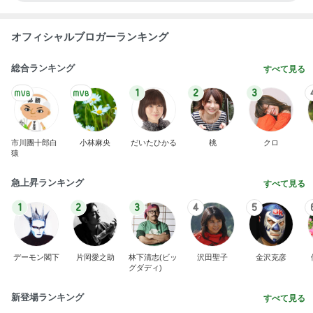
オフィシャルブロガーランキング
総合ランキング
すべて見る
1
2
3
市川團十郎白
小林麻央
だいたひかる
桃
クロ
猿
急上昇ランキング
すべて見る
1
2
3
4
5
デーモン閣下
片岡愛之助
林下清志(ビッ
沢田聖子
金沢克彦
グダディ)
新登場ランキング
すべて見る