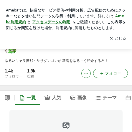
ササダンゴンの新潟日和
アプリをダウンロードして
ブログの更新通知
を受け取りまし
開く
ょう。
ササダンゴンの新潟日和
ゆるいキャラ怪獣・ササダンゴンが 新潟をゆる～く紹介するろ！
1.4k
1.9k
フォロー
フォロワー
投稿
一覧
人気
画像
テーマ