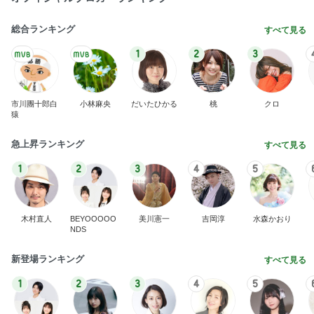
総合ランキング
すべて見る
1
2
3
市川團十郎白
小林麻央
だいたひかる
桃
クロ
猿
急上昇ランキング
すべて見る
1
2
3
4
5
木村直人
BEYOOOOO
美川憲一
吉岡淳
水森かおり
NDS
新登場ランキング
すべて見る
1
2
3
4
5