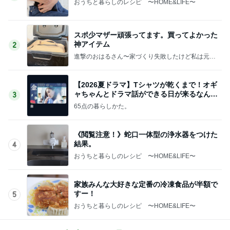
おうちと暮らしのレシピ 〜HOME&LIFE〜
スポ少マザー頑張ってます。買ってよかった
神アイテム
2
進撃のおはるさん〜家づくり失敗したけど私は元気
です〜
【2026夏ドラマ】Tシャツが乾くまで！オギ
ャちゃんとドラマ話ができる日が来るなん
3
て！
65点の暮らしかた。
《閲覧注意！》蛇口一体型の浄水器をつけた
結果。
4
おうちと暮らしのレシピ 〜HOME&LIFE〜
家族みんな大好きな定番の冷凍食品が半額で
すー！
5
おうちと暮らしのレシピ 〜HOME&LIFE〜