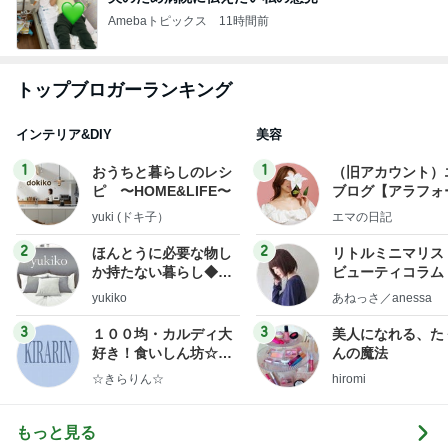
Amebaトピックス
11時間前
トップブロガーランキング
インテリア&DIY
美容
1
1
おうちと暮らしのレシ
（旧アカウント）
ピ 〜HOME&LIFE〜
ブログ【アラフォ
社売却セカンドラ
yuki (ドキ子）
エマの日記
フ】
2
2
ほんとうに必要な物し
リトルミニマリス
か持たない暮らし◆Ke
ビューティコラム 
ep Life Simple◆〜イ
little minimalist'
yukiko
あねっさ／anessa
ンテリアのきろく〜
uty colum
3
3
１００均・カルディ大
美人になれる、た
好き！食いしん坊☆き
んの魔法
らりん☆のブログ
☆きらりん☆
hiromi
もっと見る