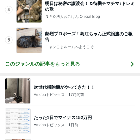
明日は秘密の譲渡会！＆待機チマチマ♪ドレミ
の歌
4
ＮＰＯ法人ねこけん Official Blog
熱烈プロポーズ！島江ちゃん正式譲渡のご報
告
5
ニャンこまルームへようこそ
このジャンルの記事をもっと見る
次世代掃除機がやってきた！！
Amebaトピックス
17時間前
たった1日でマイナス152万円
Amebaトピックス
1日前