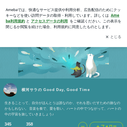
横河サラの Good Day, Good Time
アプリをダウンロードして
ブログの更新通知
を受け取りまし
開く
ょう。
横河サラの Good Day, Good Time
生きることって、自分がほんとうは誰なのか、それを思いだすための旅なの
かもしれない。 音楽を奏で、愛を歌い、ハートの中でつながって、ハートの
中の宇宙を旅していきましょう♪
345
358
フォロー