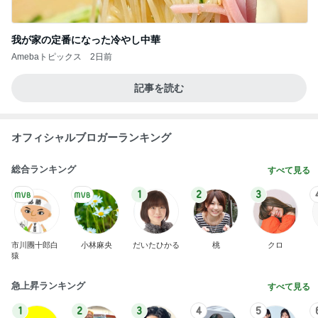
我が家の定番になった冷やし中華
Amebaトピックス
2日前
記事を読む
オフィシャルブロガーランキング
総合ランキング
すべて見る
1
2
3
市川團十郎白
小林麻央
だいたひかる
桃
クロ
猿
急上昇ランキング
すべて見る
1
2
3
4
5