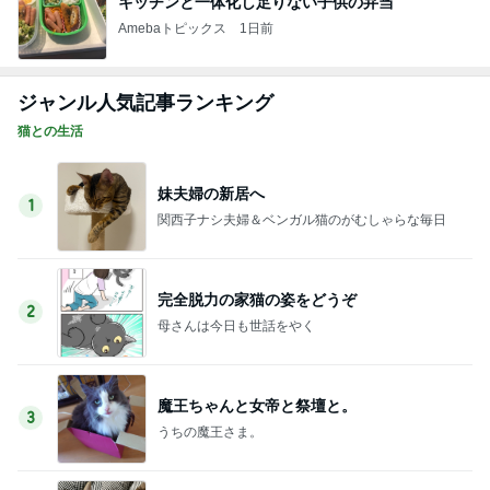
キッチンと一体化し足りない子供の弁当
Amebaトピックス
1日前
ジャンル人気記事ランキング
猫との生活
妹夫婦の新居へ
1
関西子ナシ夫婦＆ベンガル猫のがむしゃらな毎日
完全脱力の家猫の姿をどうぞ
2
母さんは今日も世話をやく
魔王ちゃんと女帝と祭壇と。
3
うちの魔王さま。