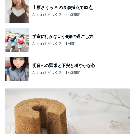
上原さくら AIの食事採点で93点
Amebaトピックス
22時間前
学童に行かない小6娘の過ごし方
Amebaトピックス
1日前
明日への緊張と不安と穏やかな心
Amebaトピックス
18時間前