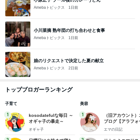
Amebaトピックス
1日前
小川菜摘 熟年団の打ち合わせと食事
Amebaトピックス
1日前
娘のリクエストで決定した夏の献立
Amebaトピックス
2日前
トップブロガーランキング
子育て
美容
1
1
kosodatefulな毎日 ～
（旧アカウント）
オギャ子の暴走～
ブログ【アラフォ
社売却セカンドラ
オギャ子
エマの日記
フ】