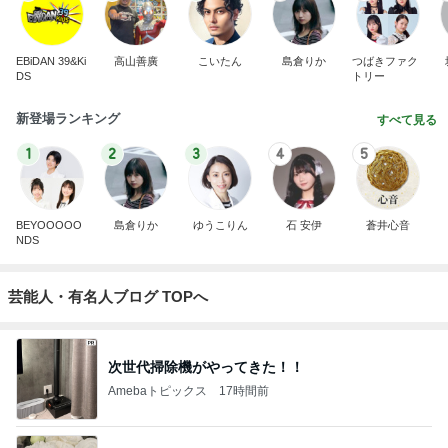
EBiDAN 39&Ki
高山善廣
こいたん
島倉りか
つばきファク
DS
トリー
新登場ランキング
すべて見る
1
2
3
4
5
BEYOOOOO
島倉りか
ゆうこりん
石 安伊
蒼井心音
NDS
芸能人・有名人ブログ TOPへ
次世代掃除機がやってきた！！
Amebaトピックス
17時間前