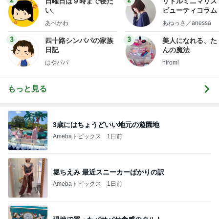
2
2
日曜日は９時まで寝た
リトルミニマリス
い。
ビューティコラム 
little minimalist'
あべかわ
あねっさ／anessa
uty colum
3
3
四十路シンパパの家族
美人になれる、た
日記
んの魔法
はやパパ
hiromi
もっと見る
3歳にはちょうどいい地元の遊園地
Amebaトピックス
1日前
堀ちえみ 最近スニーカーばかりの訳
Amebaトピックス
1日前