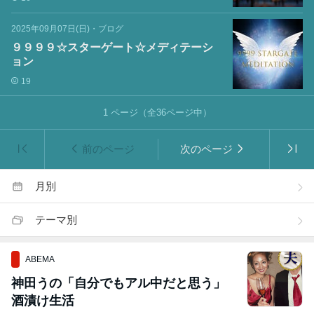
2025年09月07日(日)
・
ブログ
９９９９☆スターゲート☆メディテーシ
ョン
19
1
ページ（全
36
ページ中）
前のページ
次のページ
月別
テーマ別
ABEMA
神田うの「自分でもアル中だと思う」
酒漬け生活