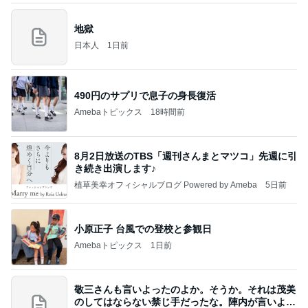
地獄
日本人
1日前
490円のサプリで息子の身長復活
Amebaトピックス
18時間前
8月2日放送のTBS「週刊さんまとマツコ」先週に引
き続き出演します♪
植草美幸オフィシャルブログ Powered by Ameba
5日前
小原正子 台風での登校と参観日
Amebaトピックス
1日前
敬三さんも言いよったのよか。そうか。それは茂美
のしてはならない禁じ手だったな。陣内が言いよる