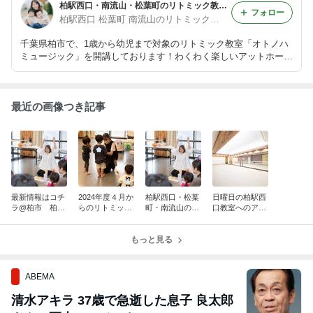
柏駅西口・南流山・松葉町のリトミック教室♪親子でわくわく！笑顔溢れる音楽教室
フォロー
柏駅西口 松葉町 南流山のリトミック教室講師♪瀧本沙織
千葉県柏市で、1歳から幼児まで対象のリトミック教室「オトノハ
ミュージック」を開講しております！わくわく楽しいアットホーム
な雰囲気で、季節感やピアノの生演奏にこだわったリトミックレッ
スンをしています。お気軽にお問い合わせください♪
最近の画像つき記事
最新情報はコチ
2024年度４月か
柏駅西口・松葉
日曜日の柏駅西
ラ@柏市 柏駅
らのリトミック
町・南流山のリ
口教室へのアク
西口 松葉町
スケジュール＠
トミック教室
セス＠柏市 柏
南流山 リトミ
柏市 柏駅西
「オトノハミュ
駅西口 松葉
ック
口 松葉町 南
もっと見る
ージック」のご
町 南流山 リ
流山 リトミッ
案内
トミック
ク
ABEMA
清水アキラ 37歳で急逝した息子 良太郎