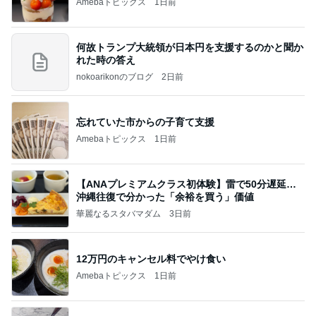
Amebaトピックス
1日前
何故トランプ大統領が日本円を支援するのかと聞か
れた時の答え
nokoarikonのブログ
2日前
忘れていた市からの子育て支援
Amebaトピックス
1日前
【ANAプレミアムクラス初体験】雷で50分遅延…
沖縄往復で分かった「余裕を買う」価値
華麗なるスタバマダム
3日前
12万円のキャンセル料でやけ食い
Amebaトピックス
1日前