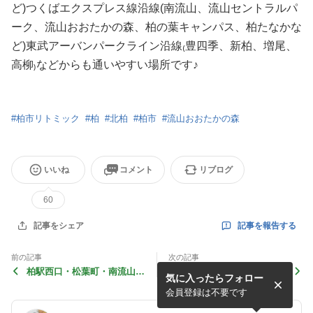
ど)つくばエクスプレス線沿線(南流山、流山セントラルパ
ーク、流山おおたかの森、柏の葉キャンパス、柏たなかな
ど)東武アーバンパークライン沿線₍豊四季、新柏、増尾、
高柳₎などからも通いやすい場所です♪
#
柏市リトミック
#
柏
#
北柏
#
柏市
#
流山おおたかの森
いいね
コメント
リブログ
60
記事を報告する
記事をシェア
前の記事
次の記事
柏駅西口・松葉町・南流山の
日曜日の柏駅西口教室へのア
気に入ったらフォロー
リトミック教室「オトノハミ
クセス＠柏市 柏駅西口 松
ュージック」のご案内
葉町 南流山 リトミック
会員登録は不要です