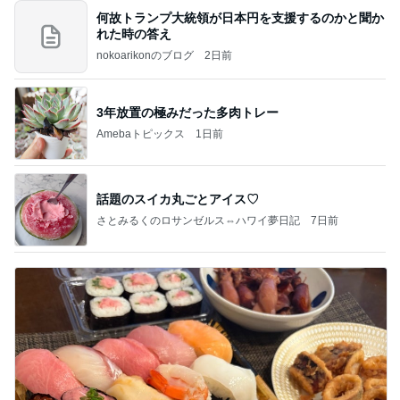
何故トランプ大統領が日本円を支援するのかと聞か
れた時の答え
nokoarikonのブログ
2日前
3年放置の極みだった多肉トレー
Amebaトピックス
1日前
話題のスイカ丸ごとアイス♡
さとみるくのロサンゼルス⇔ハワイ夢日記
7日前