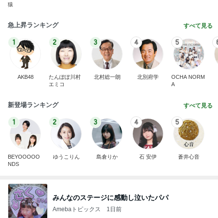
猿
急上昇ランキング
すべて見る
1
2
3
4
5
AKB48
たんぽぽ川村
北村総一朗
北別府学
OCHA NORM
エミコ
A
新登場ランキング
すべて見る
1
2
3
4
5
BEYOOOOO
ゆうこりん
島倉りか
石 安伊
蒼井心音
NDS
みんなのステージに感動し泣いたパパ
Amebaトピックス
1日前