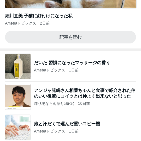
細川直美 子猫に釘付けになった私
Amebaトピックス
2日前
記事を読む
だいた 習慣になったマッサージの香り
Amebaトピックス
1日前
アンジャ児嶋さん相葉ちゃんと食事で紹介された仲
のいい後輩にコイツとは仲よく出来ないと思った
喋り場ならぬ語り場(仮)
10日前
娘と汗だくで運んだ重いコピー機
Amebaトピックス
1日前