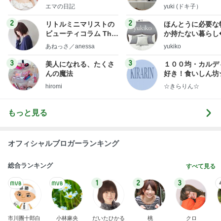
社売却セカンドライ
エマの日記
yuki (ドキ子）
フ】
2
2
リトルミニマリストの
ほんとうに必要な
ビューティコラム The
か持たない暮らし
little minimalist's bea
ep Life Simple
あねっさ／anessa
yukiko
uty colum
ンテリアのきろく
3
3
美人になれる、たくさ
１００均・カルデ
んの魔法
好き！食いしん坊
らりん☆のブログ
hiromi
☆きらりん☆
もっと見る
オフィシャルブロガーランキング
総合ランキング
すべて見る
1
2
3
市川團十郎白
小林麻央
だいたひかる
桃
クロ