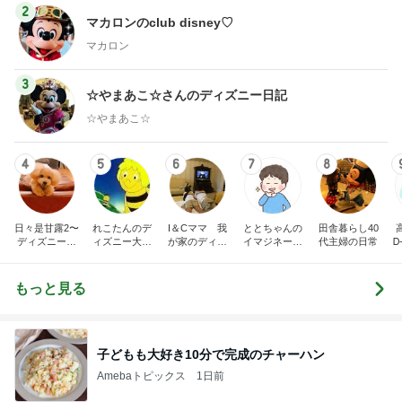
2
マカロンのclub disney♡
マカロン
3
☆やまあこ☆さんのディズニー日記
☆やまあこ☆
4
5
6
7
8
日々是甘露2〜
れこたんのデ
I＆Cママ 我
ととちゃんの
田舎暮らし40
ディズニー風
ィズニー大好
が家のディズ
イマジネーシ
代主婦の日常
Ꭰ
味〜
き♡孫4人
ニー♡ブログ
ョンタイム
もっと見る
子どもも大好き10分で完成のチャーハン
Amebaトピックス
1日前