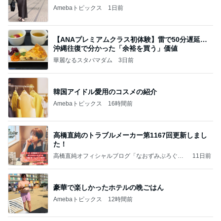
Amebaトピックス
1日前
【ANAプレミアムクラス初体験】雷で50分遅延…
沖縄往復で分かった「余裕を買う」価値
華麗なるスタバマダム
3日前
韓国アイドル愛用のコスメの紹介
Amebaトピックス
16時間前
高橋直純のトラブルメーカー第1167回更新しまし
た！
高橋直純オフィシャルブログ「なおずみぶろぐ」
11日前
Powered by Ameba
豪華で楽しかったホテルの晩ごはん
Amebaトピックス
12時間前