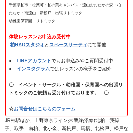
千葉県柏市・松葉町・柏の葉キャンパス・流山おおたかの森・柏
たなか・南流山・新松戸 出張リトミック
幼稚園保育園 リトミック
体験レッスンお申込み受付中
柏HADスタジオ
と
スペースサーティ
にて開催
●
LINEアカウント
でもお申込みやご質問受付中
●
インスタグラム
ではレッスンの様子をご紹介
〇 イベント・サークル・幼稚園・保育園への出張リ
トミックのご依頼も受け付けております。 〇
☆
お問合せはこちらのフォーム
JR柏駅ほか、上野東京ライン₍常磐線₎沿線(北柏、我孫
子、取手、南柏、北小金、新松戸、馬橋、北松戸、松戸な