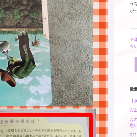
う
がっ
全
占
最
【
7
7
思
6