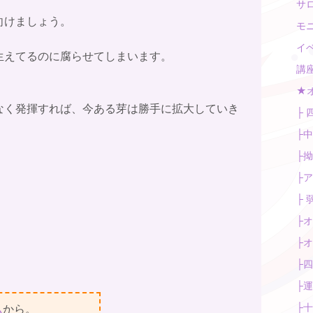
サロ
向けましょう。
モニ
イベ
生えてるのに腐らせてしまいます。
講座 
★オ
なく発揮すれば、今ある芽は勝手に拡大していき
├ 
├中
├拗
├ア
├ 
├オ
├オ
├四
├運
├十
ム
から。