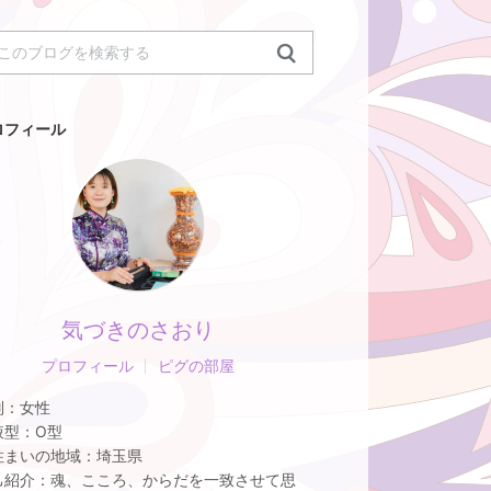
ロフィール
気づきのさおり
プロフィール
ピグの部屋
別：
女性
液型：
O型
住まいの地域：
埼玉県
己紹介：
魂、こころ、からだを一致させて思