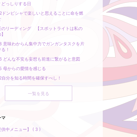
リどっしりする日
/22ドンピシャで楽しいと思えることに命を燃
せ
至のリーディング 【スポットライトは私の
の】
/18 意味わからん集中力でガンガンタスクを片
ける！
/16 どんな不安も妄想も前進に繋がると意図
15 母からの愛情を感じる
/12自分を知る時間を確保すべし！
一覧を見る
ーマ
供中メニュー】 ( 3 )