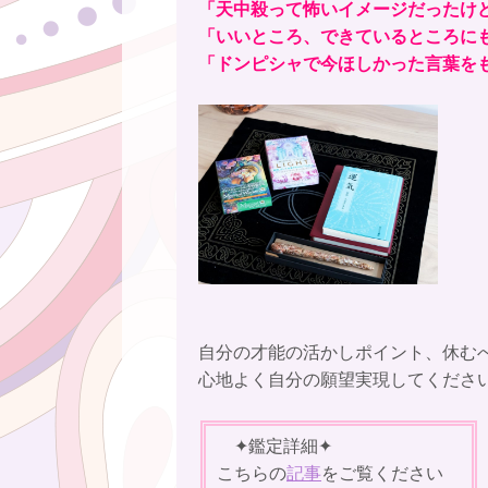
「天中殺って怖いイメージだったけ
「いいところ、できているところに
「ドンピシャで今ほしかった言葉を
自分の才能の活かしポイント、休む
心地よく自分の願望実現してください(*
✦鑑定詳細✦
こちらの
記事
をご覧ください