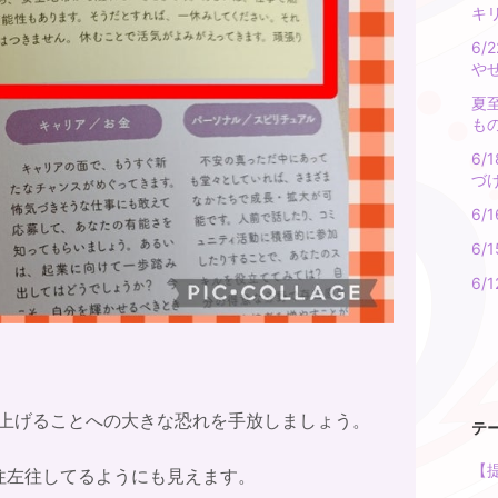
キ
6
や
夏
も
6
づ
6
6/
6
き上げることへの大きな恐れを手放しましょう。
テ
【提
往左往してるようにも見えます。