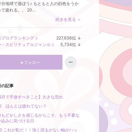
存分地球で遊ぼう♪ もともと人の顔色をうか
て疲れる。。 20...
続きを見る ＞
体ブログランキング
227,936
位
↓
ラ
い・スピリチュアルジャンル
5,734
位
↓
ン
ラ
キ
ン
ン
キ
フォロー
グ
ン
下
グ
降
下
新の記事
降
満月で手放すべきこと】大きな恐れ
/22 ほんとは疲れてない？
/21もどかしさを感じるからこそ、もう不要な
い込みに気づける日
/23 これが私だ！！強く揺るがない軸がハッ