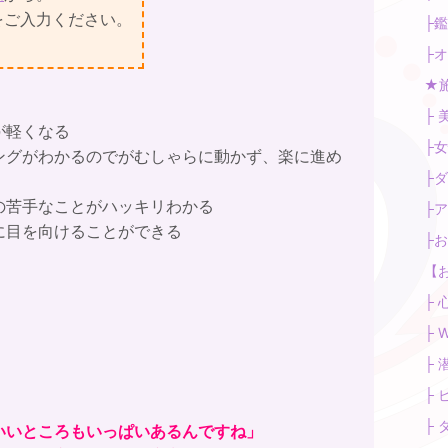
をご入力ください。
├鑑
├オ
★施
├ 
が軽くなる
├女
ングがわかるのでがむしゃらに動かず、楽に進め
├ダ
の苦手なことがハッキリわかる
├ア
に目を向けることができる
├お
【お
├ 
├ 
├ 
├ 
├ 
いいところもいっぱいあるんですね」