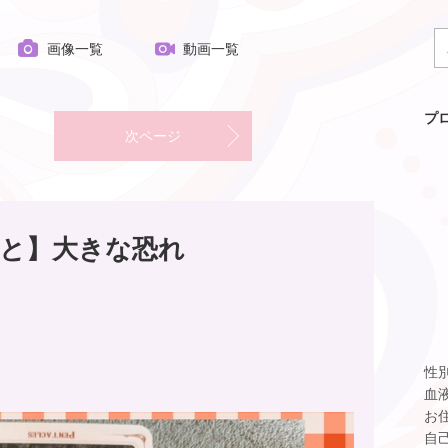
画像一覧
動画一覧
プ
次ページ
と】大きな恐れ
性
血
お
自