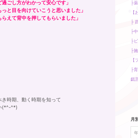
ど過ごし方がわかって安心です」
├薬
もっと目を向けていこうと思いました」
【お
もらえて背中を押してもらいました」
├ 
├中
├ビ
├施
【プ
├育児
戯言 
べき時期、動く時期を知って
^-^*)
月