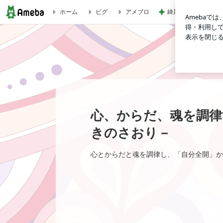
綺麗に使ってくれた
ホーム
ピグ
アメブロ
心、からだ、魂を調律する四柱推命ブログ －気づきのさお
心、からだ、魂を調律
きのさおり－
心とからだと魂を調律し、「自分全開」か