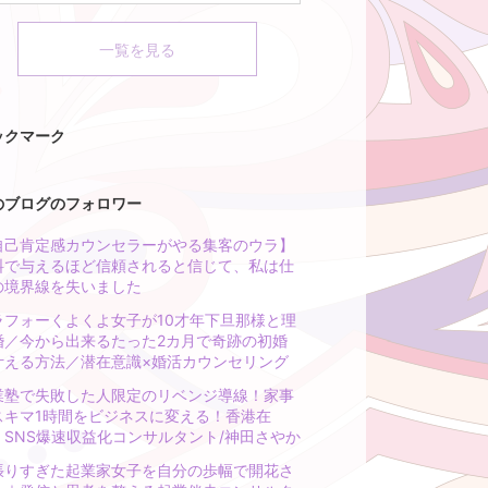
一覧を見る
ックマーク
のブログのフォロワー
自己肯定感カウンセラーがやる集客のウラ】
料で与えるほど信頼されると信じて、私は仕
の境界線を失いました
ラフォーくよくよ女子が10才年下旦那様と理
婚／今から出来るたった2カ月で奇跡の初婚
叶える方法／潜在意識×婚活カウンセリング
業塾で失敗した人限定のリベンジ導線！家事
スキマ1時間をビジネスに変える！香港在
・SNS爆速収益化コンサルタント/神田さやか
張りすぎた起業家女子を自分の歩幅で開花さ