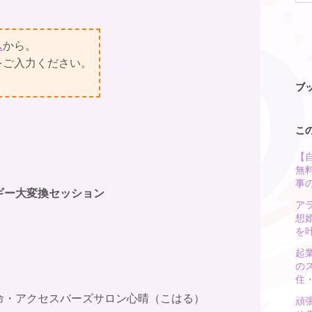
ム
から。
をご入力ください。
ブ
こ
【
無
事
ギー大変換セッション
ア
想
を
起
の
住
命・アクセスバーズサロン心晴（こはる）⁡
頑