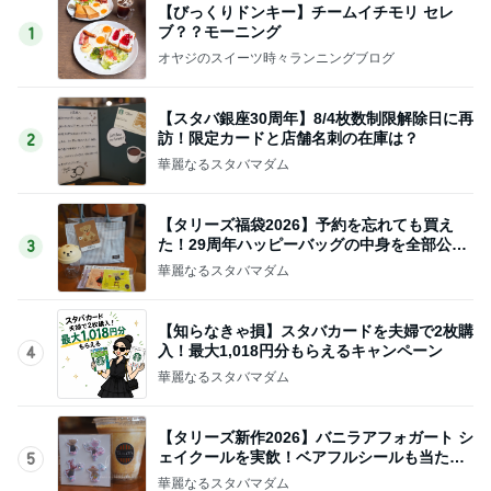
【びっくりドンキー】チームイチモリ セレ
ブ？？モーニング
1
オヤジのスイーツ時々ランニングブログ
【スタバ銀座30周年】8/4枚数制限解除日に再
訪！限定カードと店舗名刺の在庫は？
2
華麗なるスタバマダム
【タリーズ福袋2026】予約を忘れても買え
た！29周年ハッピーバッグの中身を全部公開
3
8/5～
華麗なるスタバマダム
【知らなきゃ損】スタバカードを夫婦で2枚購
入！最大1,018円分もらえるキャンペーン
4
華麗なるスタバマダム
【タリーズ新作2026】バニラアフォガート シ
ェイクールを実飲！ベアフルシールも当たっ
5
た！
華麗なるスタバマダム