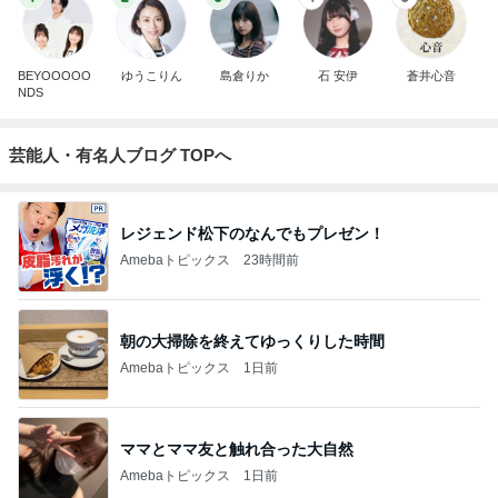
BEYOOOOO
ゆうこりん
島倉りか
石 安伊
蒼井心音
NDS
芸能人・有名人ブログ TOPへ
レジェンド松下のなんでもプレゼン！
Amebaトピックス
23時間前
朝の大掃除を終えてゆっくりした時間
Amebaトピックス
1日前
ママとママ友と触れ合った大自然
Amebaトピックス
1日前