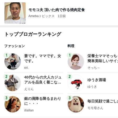
モモコ夫 頂いた肉で作る焼肉定食
Amebaトピックス
1日前
トップブロガーランキング
ファッション
料理
1
1
妻です。ママです。女
栄養士ママそっち
です。
簡単美味しいサイ
献立
eri.
そっち～
2
2
40代からの大人カジュ
ゆうき酒場
アルを品良く着こなす
ゆうき
ファッションブログ
えりん
3
3
銀の滴降る降るまわり
毎日笑顔で過ごし
に・・・
モモ母さん
illallan