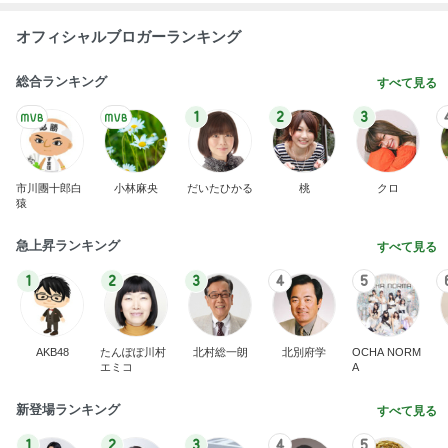
オフィシャルブロガーランキング
総合ランキング
すべて見る
1
2
3
市川團十郎白
小林麻央
だいたひかる
桃
クロ
猿
急上昇ランキング
すべて見る
1
2
3
4
5
AKB48
たんぽぽ川村
北村総一朗
北別府学
OCHA NORM
エミコ
A
新登場ランキング
すべて見る
1
2
3
4
5