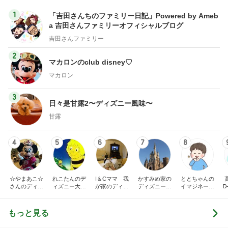
1
「吉田さんちのファミリー日記」Powered by Ameb
a 吉田さんファミリーオフィシャルブログ
吉田さんファミリー
2
マカロンのclub disney♡
マカロン
3
日々是甘露2〜ディズニー風味〜
甘露
4
5
6
7
8
☆やまあこ☆
れこたんのデ
I＆Cママ 我
かすみめ家の
ととちゃんの
さんのディズ
ィズニー大好
が家のディズ
ディズニー大
イマジネーシ
Ꭰ
ニー日記
き♡孫4人
ニー♡ブログ
好き遠方組的
ョンタイム
ディズニー生
活
もっと見る