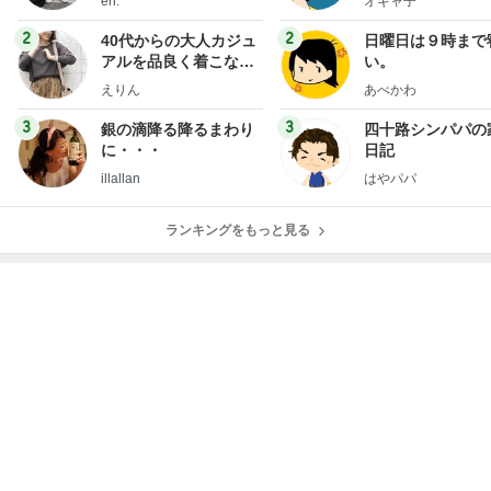
eri.
オギャ子
2
2
40代からの大人カジュ
日曜日は９時まで
アルを品良く着こなす
い。
ファッションブログ
えりん
あべかわ
3
3
銀の滴降る降るまわり
四十路シンパパの
に・・・
日記
illallan
はやパパ
ランキングをもっと見る
オフィシャルブロガーランキング
総合ランキング
すべて見る
1
2
3
市川團十郎白
小林麻央
だいたひかる
桃
クロ
猿