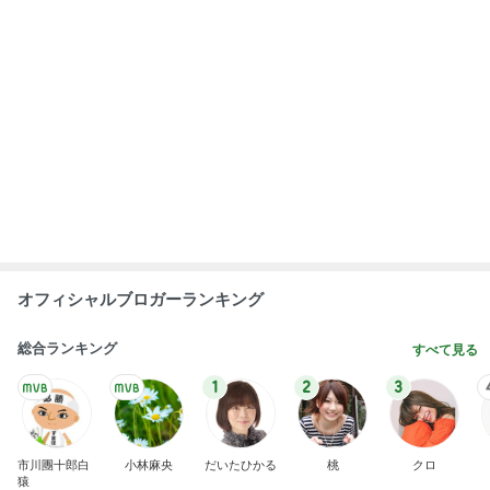
急上昇ランキング
すべて見る
1
2
3
4
5
木村直人
BEYOOOOO
美川憲一
吉岡淳
水森かおり
NDS
新登場ランキング
すべて見る
1
2
3
4
5
BEYOOOOO
島倉りか
ゆうこりん
石 安伊
蒼井心音
NDS