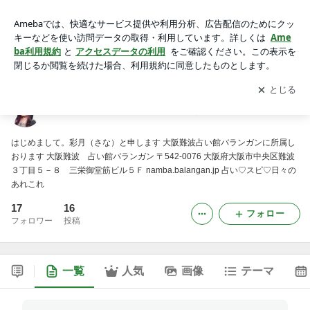
大阪難波 占い館バランガン＠彩月 のブログ
アプリをダウンロードして
ブログの更新通知
を受け取りまし
開く
ょう。
大阪難波 占い館バランガン＠彩月 のブログ
はじめまして。彩月（さな）と申します 大阪難波占い館バランガンに所属し
おります 大阪難波 占い館バランガン 〒542-0076 大阪府大阪市中央区難波
３丁目５－８ 三栄御堂筋ビル５Ｆ namba.balangan.jp 占い♡スピ♡日々の
あれこれ
17
16
フォロー
フォロワー
投稿
一覧
人気
画像
テーマ