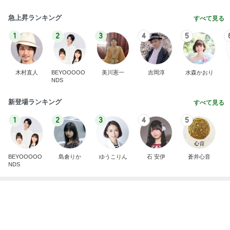
This site is protected by reCAPTCHA and
the Google
Privacy Policy
and
Terms of Service
apply.