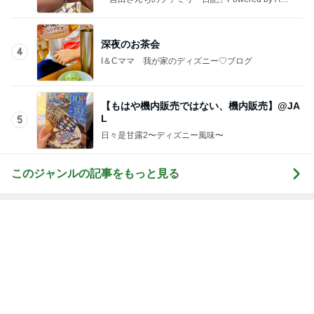
ba 吉田さんファミリーオフィシャルブログ
深夜のお茶会
4
I＆Cママ 我が家のディズニー♡ブログ
【もはや機内販売ではない、機内販売】@JA
L
5
日々是甘露2〜ディズニー風味〜
このジャンルの記事をもっと見る