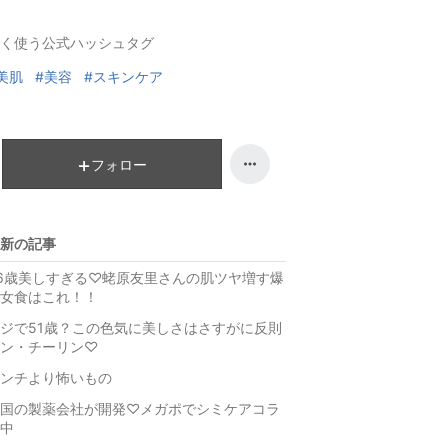
キ
ン
く使う公式ハッシュタグ
ン
キ
グ
ン
美肌
#美容
#スキンケア
下
グ
降
維
持
フォロー
新の記事
6歳美しすぎる♡蛯原友里さんの肌ツヤ増す爆
女食はこれ！！
ジで51歳？この色気に美しさはさすがに反則
ン・チーリン♡
ンチより怖いもの
国の製薬会社が開発♡メガポでシミケアコラ
中