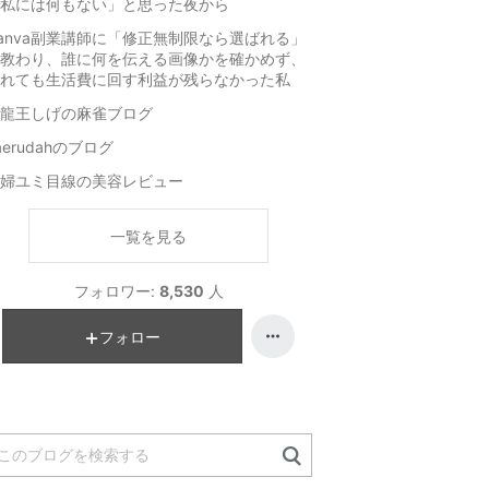
私には何もない」と思った夜から
anva副業講師に「修正無制限なら選ばれる」
教わり、誰に何を伝える画像かを確かめず、
れても生活費に回す利益が残らなかった私
龍王しげの麻雀ブログ
aerudahのブログ
婦ユミ目線の美容レビュー
一覧を見る
フォロワー:
8,530
人
フォロー