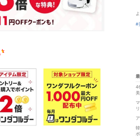
よ
#
も
最
4
美
マ
リ
ア
韓
ボ