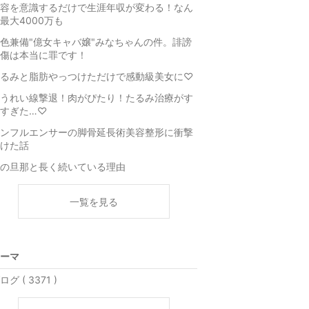
容を意識するだけで生涯年収が変わる！なん
最大4000万も
色兼備"億女キャバ嬢"みなちゃんの件。誹謗
傷は本当に罪です！
るみと脂肪やっつけただけで感動級美女に♡
うれい線撃退！肉がぴたり！たるみ治療がす
すぎた…♡
ンフルエンサーの脚骨延長術美容整形に衝撃
けた話
の旦那と長く続いている理由
一覧を見る
ーマ
ログ ( 3371 )