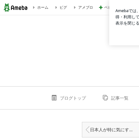
ベビー連れでもゆっ
ホーム
ピグ
アメブロ
全顔にボトックスを塗りたい！期待のラブミータッチ新作がヤバい
ブログトップ
記事一覧
日本人が特に気にするほうれい線をクローズアップ！！