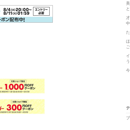
美
と
才
中
た
ほ
ご
イ
う
今
テ
ブ