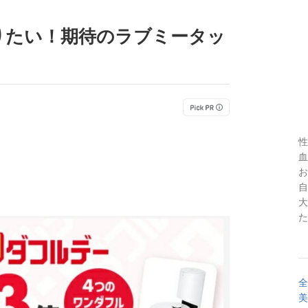
りたい！期待のラブミータッ
！
性
血
お
自
大
た
全
美