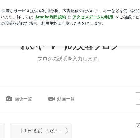
くりなランチ
芸能人ブログ
人気ブログ
新規登録
ロ
です！！ | れい(*´∀｀)の美容ブログ
れい(*´∀｀)の美容ブログ
ブログの説明を入力します。
画像一覧
動画一覧
プ
【１日限定】まだまだお買い得スキンケアが沢山ですよ〜♡