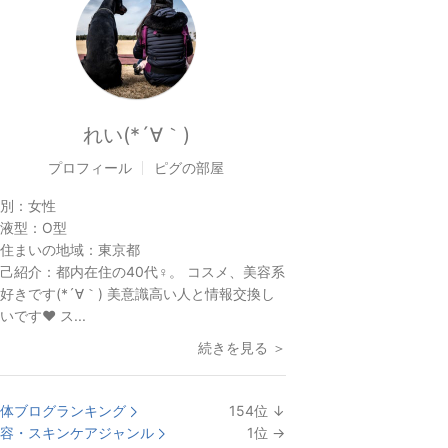
れい(*´∀｀)
プロフィール
ピグの部屋
別：
女性
液型：
O型
住まいの地域：
東京都
己紹介：
都内在住の40代♀。 コスメ、美容系
好きです(*´∀｀) 美意識高い人と情報交換し
いです♥️ ス...
続きを見る ＞
体ブログランキング
154
位
↓
ラ
容・スキンケアジャンル
1
位
→
ン
ラ