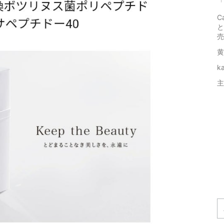
「
C
と
売
黄
k
主