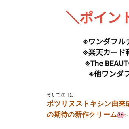
そして注目は
ボツリヌストキシン由来
の期待の新作
クリーム
✨