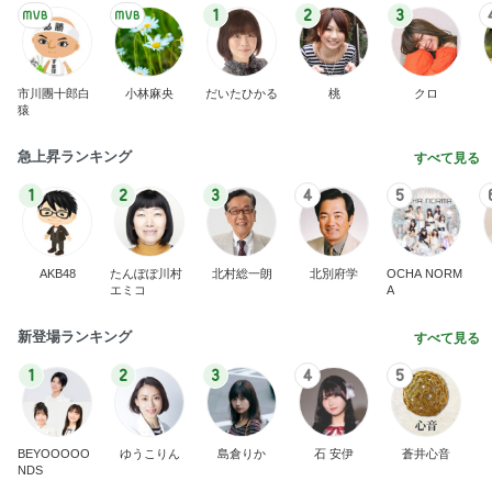
1
2
3
市川團十郎白
小林麻央
だいたひかる
桃
クロ
猿
急上昇ランキング
すべて見る
1
2
3
4
5
AKB48
たんぽぽ川村
北村総一朗
北別府学
OCHA NORM
エミコ
A
新登場ランキング
すべて見る
1
2
3
4
5
BEYOOOOO
ゆうこりん
島倉りか
石 安伊
蒼井心音
NDS