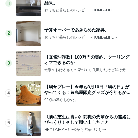
結果。
1
おうちと暮らしのレシピ 〜HOME&LIFE〜
予算オーバーであきらめた家具。
2
おうちと暮らしのレシピ 〜HOME&LIFE〜
【瓦修理詐欺】100万円の契約、クーリング
オフできるのか
3
進撃のおはるさん〜家づくり失敗したけど私は元気
です〜
【鳩サブレー】今年も8月10日「鳩の日」が
やってくる！豊島屋限定グッズが今年もかわ
4
いすぎる♡
65点の暮らしかた。
《隣の芝生は青い》前職の先輩からの連絡に
びっくり！そして思い出したこと
5
HEY OMEME！〜0からの家づくり〜