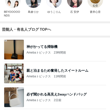
BEYOOOOO
島倉りか
ゆうこりん
石 安伊
蒼井心音
NDS
芸能人・有名人ブログ TOPへ
神がかってる掃除機
Amebaトピックス
23時間前
親と泊まるため奮発したスイートルーム
Amebaトピックス
11時間前
必ず聞かれる高見え2wayハンドバッグ
Amebaトピックス
2日前