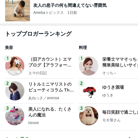
友人の息子の何も間違えてない雰囲気
Amebaトピックス
1日前
トップブロガーランキング
美容
料理
1
1
（旧アカウント）エマ
栄養士ママそっち
ブログ【アラフォー会
簡単美味しいサイ
社売却セカンドライ
献立
エマの日記
そっち～
フ】
2
2
リトルミニマリストの
ゆうき酒場
ビューティコラム The
ゆうき
little minimalist's bea
あねっさ／anessa
uty colum
3
3
美人になれる、たくさ
毎日笑顔で過ごし
んの魔法
モモ母さん
hiromi