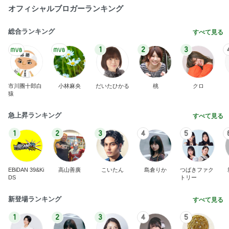
オフィシャルブロガーランキング
総合ランキング
すべて見る
1
2
3
市川團十郎白
小林麻央
だいたひかる
桃
クロ
猿
急上昇ランキング
すべて見る
1
2
3
4
5
EBiDAN 39&Ki
高山善廣
こいたん
島倉りか
つばきファク
DS
トリー
新登場ランキング
すべて見る
1
2
3
4
5