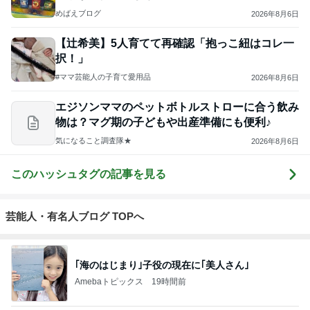
めばえブログ
2026年8月6日
【辻希美】5人育てて再確認「抱っこ紐はコレ一
択！」
#ママ芸能人の子育て愛用品
2026年8月6日
エジソンママのペットボトルストローに合う飲み
物は？マグ期の子どもや出産準備にも便利♪
気になること調査隊★
2026年8月6日
このハッシュタグの記事を見る
芸能人・有名人ブログ TOPへ
｢海のはじまり｣子役の現在に｢美人さん｣
Amebaトピックス
19時間前