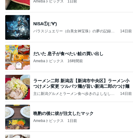
Amebaトピックス
1日前
NISA①(;'∀')
パラスジュエリー（白美女神宝珠）の夢の記録
14日前
（続編）
だいた 息子が食べたい鮭の買い出し
Amebaトピックス
16時間前
ラーメン二郎 新潟店【新潟市中央区】ラーメン小
つけメン変更 ツルパツ麺が旨い新潟二郎のつけ麺
主に新潟グルメとラーメン食べ歩きのよしなしご
14日前
と
晩酌の後に彼が注文したマック
Amebaトピックス
1日前