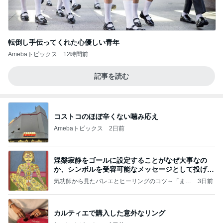
転倒し手伝ってくれた心優しい青年
Amebaトピックス
12時間前
記事を読む
コストコのほぼ辛くない噛み応え
Amebaトピックス
2日前
涅槃寂静をゴールに設定することがなぜ大事なの
か、シンボルを受容可能なメッセージとして投げる
ことが
気功師から見たバレエとヒーリングのコツ～「まと
3日前
いのば」ブログ
カルティエで購入した意外なリング