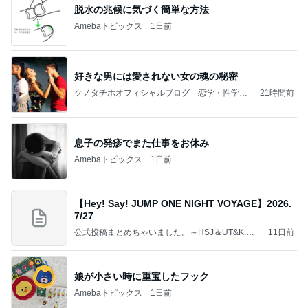
脱水の兆候に気づく簡単な方法
Amebaトピックス
1日前
好きな男には愛されない女の魂の秘密
クノタチホオフィシャルブログ「恋学・性学研
21時間前
究室」Powered by Ameba
息子の発疹でまた仕事をお休み
Amebaトピックス
1日前
【Hey! Say! JUMP ONE NIGHT VOYAGE】2026.
7/27
公式投稿まとめちゃいました。～HSJ＆UT&K.O.
11日前
～
娘が小さい時に重宝したフック
Amebaトピックス
1日前