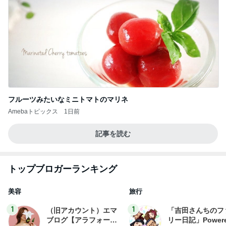
フルーツみたいなミニトマトのマリネ
Amebaトピックス
1日前
記事を読む
トップブロガーランキング
美容
旅行
1
1
（旧アカウント）エマ
「吉田さんちのフ
ブログ【アラフォー会
リー日記」Powere