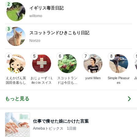
2
イギリス毒舌日記
wiltomo
3
スコットランドひきこもり日記
Norizo
4
5
6
7
8
ええかげん英
おじょーず！L
スコットラン
yumi Wien
Simple Pleasur
国田舎暮らし
ife☆in スイス
ドは今日も曇
es
り空
もっと見る
仕事で痩せた娘にかけた言葉
Amebaトピックス
1日前