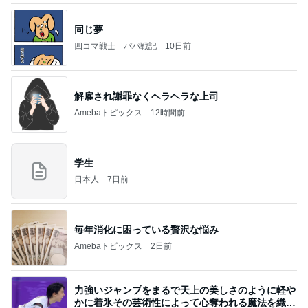
同じ夢
四コマ戦士 パパ戦記
10日前
解雇され謝罪なくヘラヘラな上司
Amebaトピックス
12時間前
学生
日本人
7日前
毎年消化に困っている贅沢な悩み
Amebaトピックス
2日前
力強いジャンプをまるで天上の美しさのように軽や
かに着氷その芸術性によって心奪われる魔法を織り