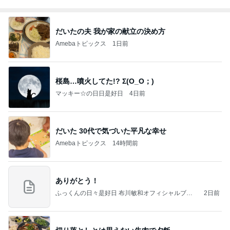
だいたの夫 我が家の献立の決め方
Amebaトピックス
1日前
桜島…噴火してた!? Σ(O_O；)
マッキー☆の日日是好日
4日前
だいた 30代で気づいた平凡な幸せ
Amebaトピックス
14時間前
ありがとう！
ふっくんの日々是好日 布川敏和オフィシャルブロ
2日前
グ