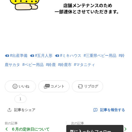
#
出産準備
#
五月人形
#
ミキハウス
#
三重県ベビー用品
#
鈴
鹿サカタ
#
ベビー用品
#
鈴鹿
#
鈴鹿市
#
マタニティ
いいね
コメント
リブログ
1
記事を報告する
記事をシェア
前の記事
次の記事
６月の定休日について
2026年 明けましておめで
気に入ったらフォロー