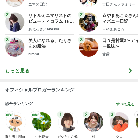
社売却セカンドライ
y Ameba 吉田さ
エマの日記
吉田さんファミリー
フ】
ミリーオフィシャ
ログ
2
2
リトルミニマリストの
☆やまあこ☆さん
ビューティコラム The
ィズニー日記
little minimalist's bea
あねっさ／anessa
☆やまあこ☆
uty colum
3
3
美人になれる、たくさ
日々是甘露2〜デ
んの魔法
ー風味〜
hiromi
甘露
もっと見る
オフィシャルブロガーランキング
総合ランキング
すべて見る
1
2
3
市川團十郎白
小林麻央
だいたひかる
桃
クロ