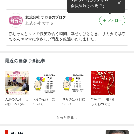
とうございます！！
会員登録は不要です
株式会社 サカタのブログ
フォロー
株式会社 サカタ
赤ちゃんとママの微笑み合う時間。幸せなひととき。サカタでは赤
ちゃんやママにやさしい商品を厳選いたしました。
最近の画像つき記事
人形の久月 は
7月の定休日に
６月の定休日に
2026年 明けま
いはいBabyレー
ついて
ついて
しておめでとう
ス 開催致しま
ございます！！
した！！
もっと見る
ABEMA