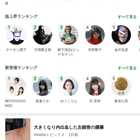
猿
急上昇ランキング
すべて見る
1
2
3
4
5
デーモン閣下
片岡愛之助
林下清志(ビッ
沢田聖子
金沢克彦
グダディ)
新登場ランキング
すべて見る
1
2
3
4
5
BEYOOOOO
島倉りか
ゆうこりん
石 安伊
蒼井心音
NDS
大きくなり内出血した左鎖骨の腫瘍
Amebaトピックス
1日前