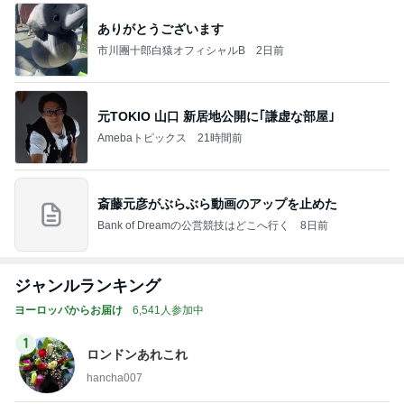
ありがとうございます
市川團十郎白猿オフィシャルB
2日前
元TOKIO 山口 新居地公開に｢謙虚な部屋｣
Amebaトピックス
21時間前
斎藤元彦がぶらぶら動画のアップを止めた
Bank of Dreamの公営競技はどこへ行く
8日前
ジャンルランキング
ヨーロッパからお届け
6,541人参加中
1
ロンドンあれこれ
hancha007