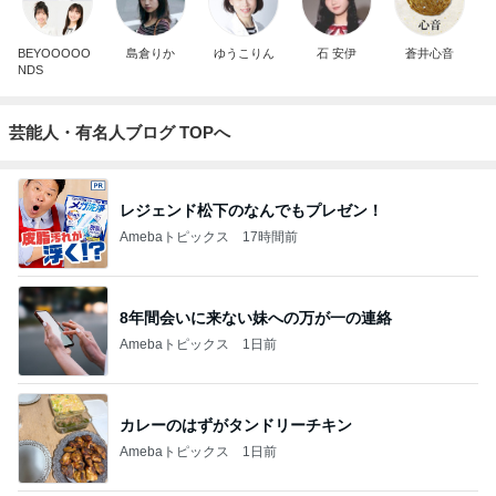
BEYOOOOO
島倉りか
ゆうこりん
石 安伊
蒼井心音
NDS
芸能人・有名人ブログ TOPへ
レジェンド松下のなんでもプレゼン！
Amebaトピックス
17時間前
8年間会いに来ない妹への万が一の連絡
Amebaトピックス
1日前
カレーのはずがタンドリーチキン
Amebaトピックス
1日前