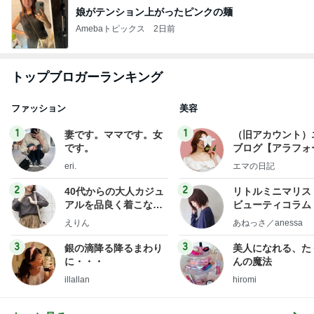
娘がテンション上がったピンクの麺
Amebaトピックス
2日前
トップブロガーランキング
ファッション
美容
1
1
妻です。ママです。女
（旧アカウント）
です。
ブログ【アラフォ
社売却セカンドラ
eri.
エマの日記
フ】
2
2
40代からの大人カジュ
リトルミニマリス
アルを品良く着こなす
ビューティコラム 
ファッションブログ
little minimalist'
えりん
あねっさ／anessa
uty colum
3
3
銀の滴降る降るまわり
美人になれる、た
に・・・
んの魔法
illallan
hiromi