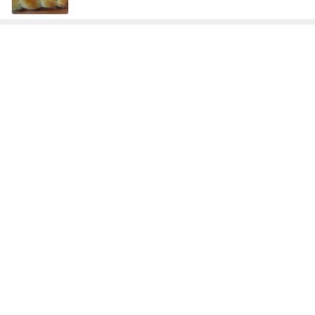
次世代掃除機がやってきた！！
Amebaトピックス
17時間前
熊田 筑前煮と三女のためのカレー作り
Amebaトピックス
2日前
肝心な物を買い忘れたお買い物
Amebaトピックス
17時間前
どっちが本当のマザコンか言った妻