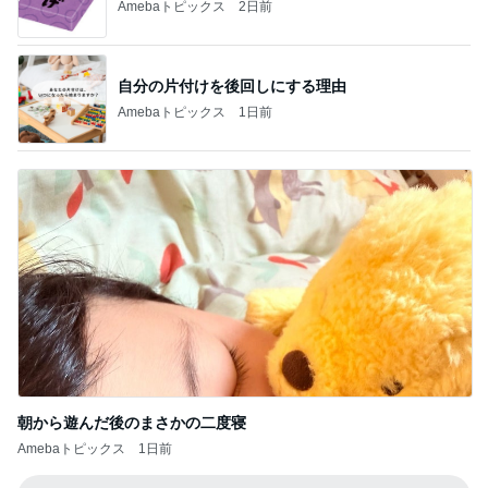
母も欲しがった1体千円のお守り
Amebaトピックス
11時間前
原田龍二 気ままな愛猫との楽しみ
Amebaトピックス
1日前
駅直結の人気店で初の全粒粉スコーン
Amebaトピックス
1日前
友人とパンとブルーベリーの物々交換