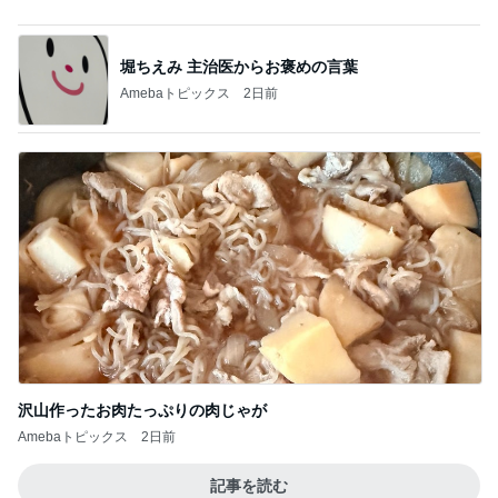
勢いで購入したCHANELの化粧品
Amebaトピックス
22時間前
網で焦り感激したドローンショー
Amebaトピックス
1日前
龍玄とし ツーショットのクイズを出題
Amebaトピックス
18時間前
假屋崎省吾 満開になった鹿の子百合
Amebaトピックス
2日前