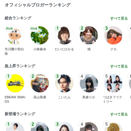
オフィシャルブロガーランキング
総合ランキング
すべて見る
1
2
3
市川團十郎白
小林麻央
だいたひかる
桃
クロ
猿
急上昇ランキング
すべて見る
1
2
3
4
5
EBiDAN 39&Ki
高山善廣
こいたん
島倉りか
つばきファク
DS
トリー
新登場ランキング
すべて見る
1
2
3
4
5