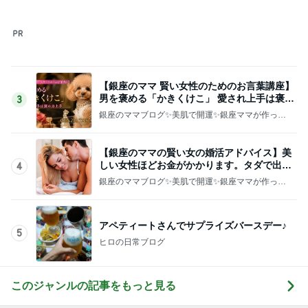
このジャンルの記事をもっと見る
レジェンド松下のなんでもプレゼン！
Amebaトピックス
17時間前
何度も作る我が家の定番桃スイーツ
Amebaトピックス
2日前
旦那の行動を疑ってしまう正直な気持ち
Amebaトピックス
1日前
息子に頼んだ福岡には無いクッキー
Amebaトピックス
2日前