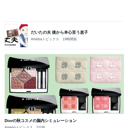
Diorの秋コスメの脳内シミュレーション
Amebaトピックス
2日前
記事を読む
値段にビックリし購入したカルティエ
Amebaトピックス
20時間前
ジャンル人気記事ランキング
カメラ(風景写真)
長野原町・山荘∶ヒマワリとコスモス【夏】と