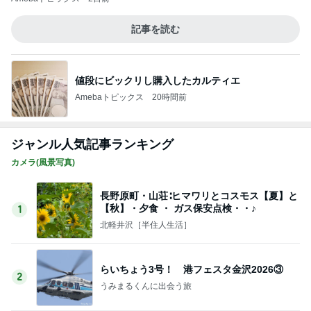
【秋】・夕食 ・ ガス保安点検・・♪
1
北軽井沢［半住人生活］
らいちょう3号！ 港フェスタ金沢2026③
2
うみまるくんに出会う旅
【銀座のママ 賢い女性のためのお言葉講座】
男を褒める「かきくけこ」 愛され上手は褒め
3
方上手
銀座のママブログ✨美肌で開運✨銀座ママが作った
化粧品✨銀座クラブ高嶋25歳で開店✨高嶋りえ子
お着物でエルメス バーキン コーデ
【銀座のママの賢い女の婚活アドバイス】美
しい女性ほどお金がかかります。タダで出会
4
えると思うなよ
銀座のママブログ✨美肌で開運✨銀座ママが作った
化粧品✨銀座クラブ高嶋25歳で開店✨高嶋りえ子
お着物でエルメス バーキン コーデ
アペティートさんでサプライズバースデー♪
5
ヒロの日常ブログ