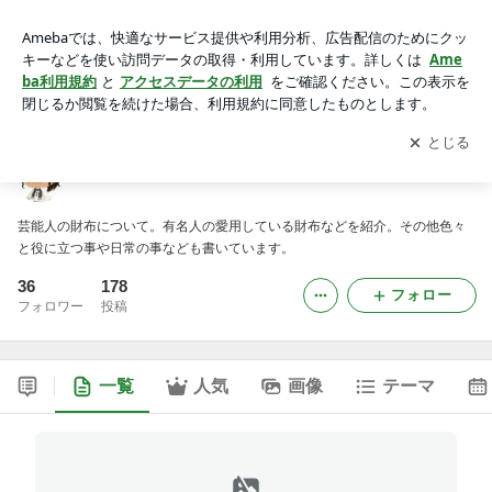
有名人と芸能人の財布
アプリをダウンロードして
ブログの更新通知
を受け取りまし
開く
ょう。
有名人と芸能人の財布
芸能人の財布について。有名人の愛用している財布などを紹介。その他色々
と役に立つ事や日常の事なども書いています。
36
178
フォロー
フォロワー
投稿
一覧
人気
画像
テーマ