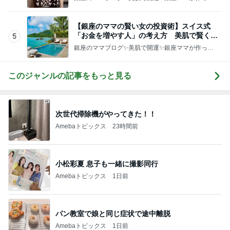
化粧品✨銀座クラブ高嶋25歳で開店✨高嶋りえ子
お着物でエルメス バーキン コーデ
【銀座のママの賢い女の投資術】スイス式
「お金を増やす人」の考え方 美肌で賢く金
5
運UP これが正解
銀座のママブログ✨美肌で開運✨銀座ママが作った
化粧品✨銀座クラブ高嶋25歳で開店✨高嶋りえ子
お着物でエルメス バーキン コーデ
このジャンルの記事をもっと見る
次世代掃除機がやってきた！！
Amebaトピックス
23時間前
小松彩夏 息子も一緒に撮影同行
Amebaトピックス
1日前
パン教室で娘と同じ症状で途中離脱
Amebaトピックス
1日前