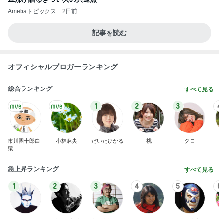
Amebaトピックス
2日前
記事を読む
オフィシャルブロガーランキング
総合ランキング
すべて見る
1
2
3
市川團十郎白
小林麻央
だいたひかる
桃
クロ
猿
急上昇ランキング
すべて見る
1
2
3
4
5