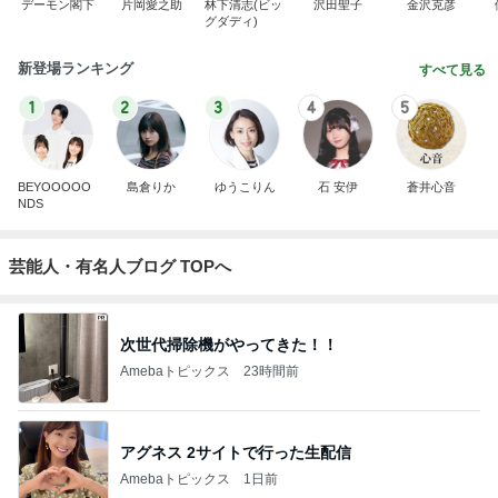
デーモン閣下
片岡愛之助
林下清志(ビッ
沢田聖子
金沢克彦
グダディ)
新登場ランキング
すべて見る
1
2
3
4
5
BEYOOOOO
島倉りか
ゆうこりん
石 安伊
蒼井心音
NDS
芸能人・有名人ブログ TOPへ
次世代掃除機がやってきた！！
Amebaトピックス
23時間前
アグネス 2サイトで行った生配信
Amebaトピックス
1日前