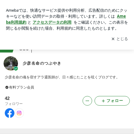
ブログ｜少彦名命のつぶやき
アプリをダウンロードして
ブログの更新通知
を受け取りまし
開く
ょう。
ranking
病院・クリニックジャンル
889
少彦名命のつぶやき
少彦名命の魂を宿すアラ還医師が、日々感じたことを呟くブログです。
有料プラン会員
42
フォロー
フォロワー