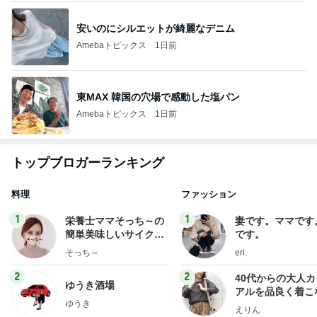
安いのにシルエットが綺麗なデニム
Amebaトピックス
1日前
東MAX 韓国の穴場で感動した塩パン
Amebaトピックス
1日前
トップブロガーランキング
料理
ファッション
1
1
栄養士ママそっち～の
妻です。ママです
簡単美味しいサイクル
です。
献立
そっち～
eri.
2
2
40代からの大人
ゆうき酒場
アルを品良く着こ
ゆうき
ファッションブロ
えりん