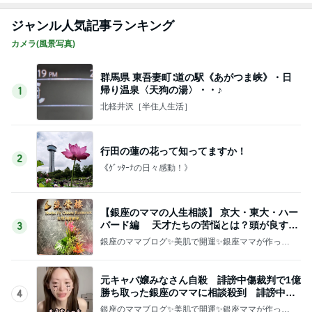
ジャンル人気記事ランキング
カメラ(風景写真)
群馬県 東吾妻町∶道の駅《あがつま峡》・日
帰り温泉〈天狗の湯〉・・♪
1
北軽井沢［半住人生活］
行田の蓮の花って知ってますか！
2
《ｸﾞｯﾀｰﾅの日々感動！》
【銀座のママの人生相談】 京大・東大・ハー
バード編 天才たちの苦悩とは？頭が良すぎ
3
て悩む人
銀座のママブログ✨美肌で開運✨銀座ママが作った
化粧品✨銀座クラブ高嶋25歳で開店✨高嶋りえ子
お着物でエルメス バーキン コーデ
元キャバ嬢みなさん自殺 誹謗中傷裁判で1億
勝ち取った銀座のママに相談殺到 誹謗中傷
4
は正義じゃない
銀座のママブログ✨美肌で開運✨銀座ママが作った