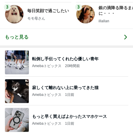
3
3
銀の滴降る降るま
毎日笑顔で過ごしたい
に・・・
モモ母さん
illallan
もっと見る
転倒し手伝ってくれた心優しい青年
Amebaトピックス
20時間前
寂しくて離れない上に乗ってきた猫
Amebaトピックス
1日前
もっと早く買えばよかったスマホケース
Amebaトピックス
1日前