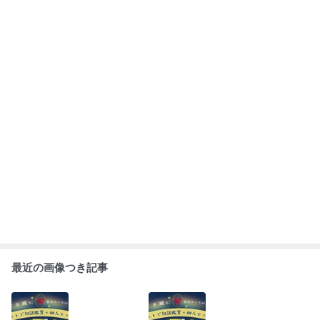
タロットで対話
おやすみ前の…
【タロットで対
【クリムトでア
鑑賞｜個人セッ
美しさにふれる
話鑑賞｜個人セ
ートマインドコ
ションー 気づい
対話の時間 ―
ッション】 ―カ
ーチング】（対
たことを、自分
絵の世界を味わ
ードを鏡に、自
話型絵画鑑賞）
の中にやさしく
うひととき ―
もっと見る
分の内側を観る
受け取っていく
（対話型絵画鑑
時間―
時間 ー
賞）
ABEMA
人気芸人 長男の重度障害を告白