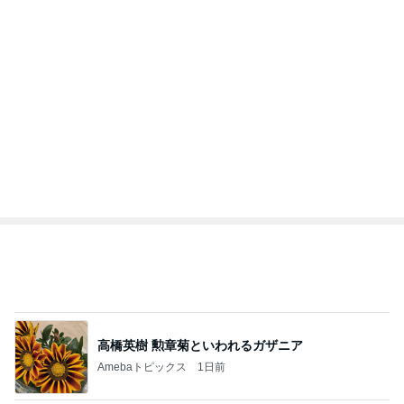
1
2
3
4
5
BEYOOOOO
島倉りか
ゆうこりん
石 安伊
蒼井心音
NDS
生まれて1か月のチビカモの宣言
Amebaトピックス
1日前
広島原爆の日 市長の言葉に動揺する総理
ブルーサファイア
1日前