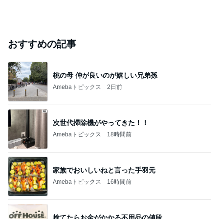
Bank of Dreamの公営競技はどこへ行く
8日前
ジャンルランキング
イラスト・アート・デザイン
12,944人参加中
1
siar1977のブログ
siar1977
2
奈良雪田の書道三昧
奈良雪田
3
ぷくぷくリンパ浮腫 【子宮体癌サバイバーのゆる楽
コミックエッセイ】
あずだい
4
5
6
7
8