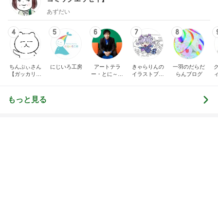
オフィシャルブロガーランキング
総合ランキング
すべて見る
1
2
3
市川團十郎白
小林麻央
だいたひかる
桃
クロ
猿
急上昇ランキング
すべて見る
1
2
3
4
5
デーモン閣下
片岡愛之助
林下清志(ビッ
沢田聖子
金沢克彦
グダディ)
新登場ランキング
すべて見る