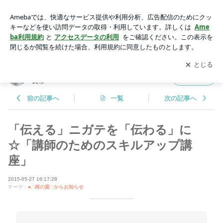
「伝える」ニガテを「伝わる」に☆「講師のためのスキルアッ
プ講座」 | 魂のオアシス～Art＆Healing ∴桜の庭∵@奈良市
アプリをダウンロードして
ブログの更新通知
を受け取りまし
開く
ょう。
魂のオアシス～Art＆Healing ∴桜の庭∵@奈
フォロー
良市
前の記事へ
一覧
次の記事へ
「伝える」ニガテを「伝わる」に
☆「講師のためのスキルアップ講
座」
2015-05-27 16:17:28
テーマ：
■∴桜の庭∵からお知らせ