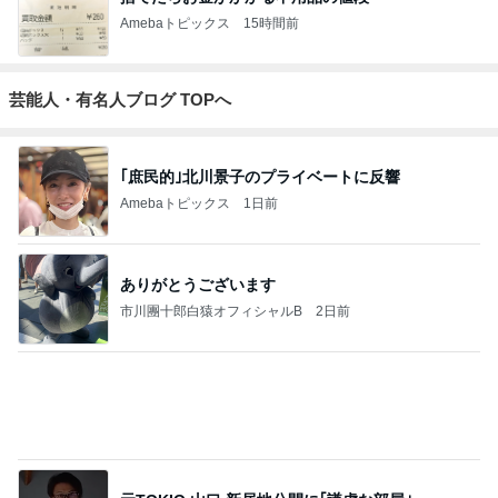
ちんぷぃさん
にじいろ工房
アートテラ
きゃらりんの
一羽のだらだ
【ガッカリゆ
ー・とに～の
イラストブロ
らんブログ
るキャラの４
【ここにしか
グ
コマ漫画】
ない美術室】
もっと見る
高橋英樹 勲章菊といわれるガザニア
Amebaトピックス
1日前
東MAX 韓国の穴場で感動した塩パン
Amebaトピックス
1日前
夜に買ったパワーを求める赤い花
Amebaトピックス
2日前
レジェンド松下のなんでもプレゼン！