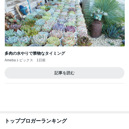
７人待ち
沢田聖子オフィシャルブログ「In My Heartな旅日
2日前
記」by Ameba