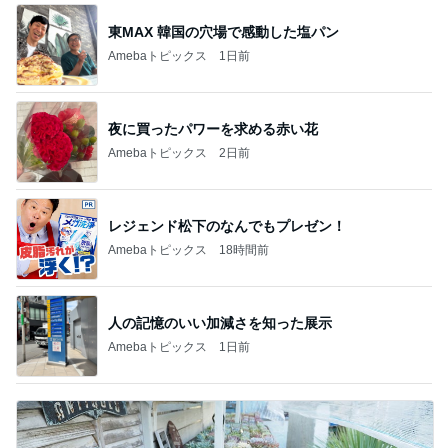
薬剤師に相談した便秘薬の使い方
Amebaトピックス
1日前
ありがとうございます
市川團十郎白猿オフィシャルB
2日前
カフェで飲んだ濃厚で芳醇なタイティー
Amebaトピックス
1日前
斎藤元彦がぶらぶら動画のアップを止めた
Bank of Dreamの公営競技はどこへ行く
8日前
涼しい朝に行った満開のひまわり畑
Amebaトピックス
1日前