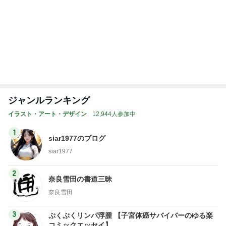
記事を読む
トップブロガーランキング
料理
美容
1
1
栄養士ママそっち～の
（旧アカウント）
簡単美味しいサイクル
ブログ【アラフォ
献立
社売却セカンドラ
そっち～
エマの日記
フ】
2
2
リトルミニマリス
ゆうき酒場
ビューティコラム 
ゆうき
little minimalist'
あねっさ／anessa
uty colum
3
3
美人になれる、た
毎日笑顔で過ごしたい
んの魔法
モモ母さん
hiromi
もっと見る