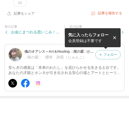
16
記事を報告する
記事をシェア
前の記事
次の記事
お金にまつわる思いこみ！
命名♪
気に入ったらフォロー
（あるある）
会員登録は不要です
魂のオアシス～Art＆Healing ∴桜の庭∵@奈良市
フォロー
∴桜の庭∵ 櫻井 詢晃（じゅんこ）
安らぎの感覚は「本来のわたし」を花ひらかせる生きる土台です。
あなたの才能とホンネが引き出される安心の場とアートとヒーリン
グでお手伝いしています。
最近の画像つき記事