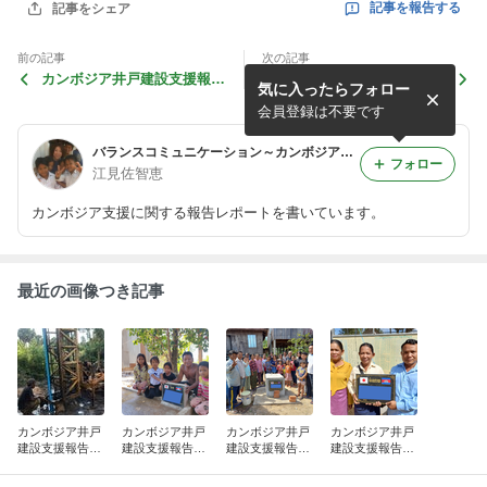
記事を報告する
記事をシェア
前の記事
次の記事
カンボジア井戸建設支援報告
カンボジア井戸建設支援報告
気に入ったらフォロー
（コールタマイ村)
（プロテアット村)
会員登録は不要です
バランスコミュニケーション～カンボジア支援ブログ（小学校建設支援/井戸建設支援）
フォロー
江見佐智恵
カンボジア支援に関する報告レポートを書いています。
最近の画像つき記事
カンボジア井戸
カンボジア井戸
カンボジア井戸
カンボジア井戸
建設支援報告
建設支援報告
建設支援報告
建設支援報告
（チョップ村コ
（ボス村モクロ
（ターロウ村)
（トルタノン小
ットケイさん
ンさん宅)
学校)