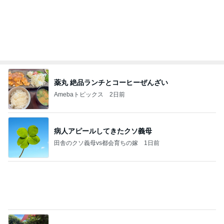
薬丸 絶品ランチとコーヒーぜんざい
Amebaトピックス
2日前
病人アピールしてきたクソ義母
田舎のクソ義母vs都会育ちの嫁
1日前
どんどん借りていこうと思う他人の手
Amebaトピックス
2日前
強子の楽しい（？）ママ友トラブル【年長編】第10