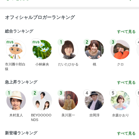
総合ランキング
すべて見る
1
2
3
市川團十郎白
小林麻央
だいたひかる
桃
クロ
猿
急上昇ランキング
すべて見る
1
2
3
4
5
木村直人
BEYOOOOO
美川憲一
吉岡淳
水森かおり
NDS
新登場ランキング
すべて見る
1
2
3
4
5
BEYOOOOO
島倉りか
ゆうこりん
石 安伊
蒼井心音