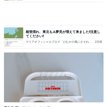
能登揺れ、東北も⚠️夢見が増えて来ました❗️注意し
てください❗️
マリアオフィシャルブログ「ひむかの風にさそわれ
2日前
て」Powered by Ameba
美奈代 探してた3coinsホルダー
Amebaトピックス
2日前
記事を読む