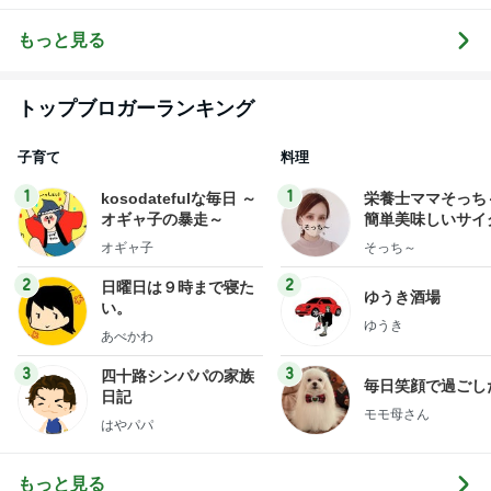
トップブロガーランキング
子育て
料理
1
1
kosodatefulな毎日 ～
栄養士ママそっち
オギャ子の暴走～
簡単美味しいサイ
献立
オギャ子
そっち～
2
2
日曜日は９時まで寝た
ゆうき酒場
い。
ゆうき
あべかわ
3
3
四十路シンパパの家族
毎日笑顔で過ごし
日記
モモ母さん
はやパパ
もっと見る
オフィシャルブロガーランキング