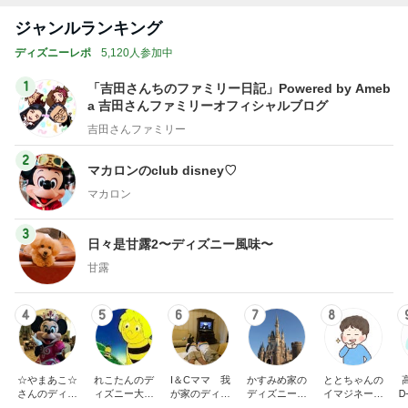
a 吉田さんファミリーオフィシャルブログ
吉田さんファミリー
2
マカロンのclub disney♡
マカロン
3
日々是甘露2〜ディズニー風味〜
甘露
4
5
6
7
8
☆やまあこ☆
れこたんのデ
I＆Cママ 我
かすみめ家の
ととちゃんの
さんのディズ
ィズニー大好
が家のディズ
ディズニー大
イマジネーシ
Ꭰ
ニー日記
き♡孫4人
ニー♡ブログ
好き遠方組的
ョンタイム
ディズニー生
活
もっと見る