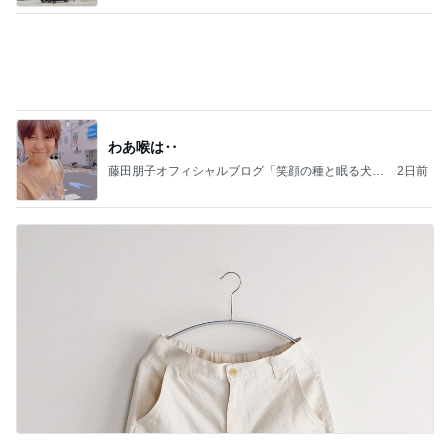
わあ喉は‥
藤田朋子オフィシャルブログ「笑顔の種と眠る犬」
2日前
Powered by Ameba
夏休みに迷ったら頼りになる白パンツ
Amebaトピックス
2日前
記事を読む