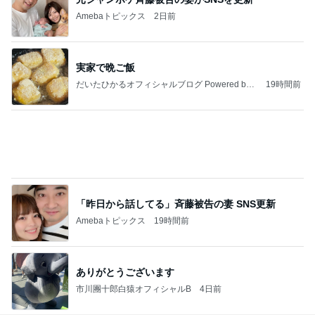
Amebaトピックス
2日前
実家で晩ご飯
だいたひかるオフィシャルブログ Powered by
19時間前
Ameba
「昨日から話してる」斉藤被告の妻 SNS更新
Amebaトピックス
19時間前
ありがとうございます
市川團十郎白猿オフィシャルB
4日前
ジャンルランキング
ディズニーレポ
5,120人参加中
1
「吉田さんちのファミリー日記」Powered by Ameb