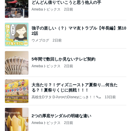
2話
ウメブログ
2日前
5年間で数回しか見ないテレビ契約
Amebaトピックス
2日前
大当たり？！ディズニーストア夏祭り…何当た
る？！夏祭りくじに挑戦！！！
高校生Dヲタ Ꭰ-ᎮꭵꭹꭴのDisneyにっき！！✎ܚ
13日前
2つの厚底サンダルの明確な違い
Amebaトピックス
2日前