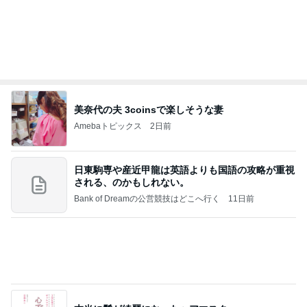
美奈代の夫 3coinsで楽しそうな妻
Amebaトピックス
2日前
日東駒専や産近甲龍は英語よりも国語の攻略が重視
される、のかもしれない。
Bank of Dreamの公営競技はどこへ行く
11日前
本当に髪が綺麗になったヘアマスク
Amebaトピックス
2日前
【秩父鉄道】８/２～１１/３０開催 ガリガリ君が