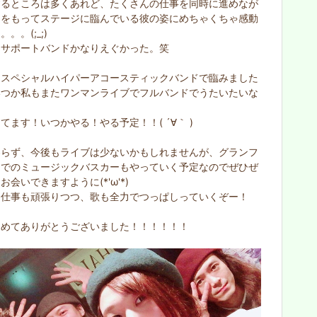
するところは多くあれど、たくさんの仕事を同時に進めなが
りをもってステージに臨んでいる彼の姿にめちゃくちゃ感動
。。(;_;)
てサポートバンドかなりえぐかった。笑
はスペシャルハイパーアコースティックバンドで臨みました
いつか私もまたワンマンライブでフルバンドでうたいたいな
てます！いつかやる！やる予定！！( ´∀｀ )
わらず、今後もライブは少ないかもしれませんが、グランフ
トでのミュージックバスカーもやっていく予定なのでぜひぜ
お会いできますように(*'ω'*)
も仕事も頑張りつつ、歌も全力でつっぱしっていくぞー！
ためてありがとうございました！！！！！！