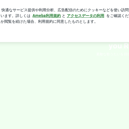
Kの広々とした物件
芸能人ブログ
人気ブログ
新規登録
you 
素敵な歌うたいを目