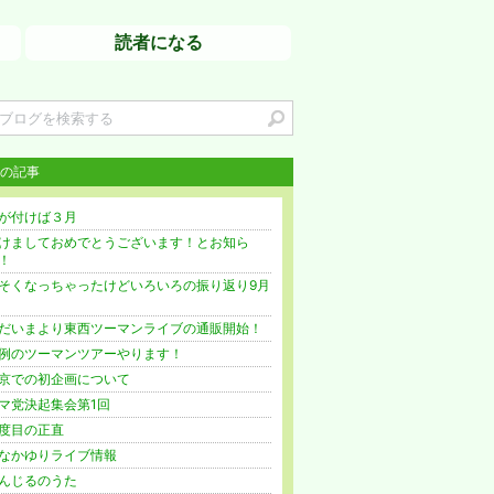
読者になる
の記事
が付けば３月
けましておめでとうございます！とお知ら
！
そくなっちゃったけどいろいろの振り返り9月
だいまより東西ツーマンライブの通販開始！
例のツーマンツアーやります！
京での初企画について
マ党決起集会第1回
度目の正直
なかゆりライブ情報
んじるのうた