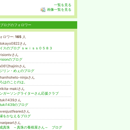
一覧を見る
画像一覧を見る
ブログのフォロワー
ォロワー:
165
人
atokayo0822さん
イスのブログ ｓｗｉｓｓ０５８３
visiontvさん
ivisionのブログ
0612hajirinさん
ジリン・めぇのブログ
ohanihoheto-ninjaさん
ろはのことのは。
rikita-makiさん
ンガーソングライターさん応援クラブ
ituki1439さん
ituki1439のブログ
avesjustfearedさん
縁をかなえるブログ
nseipearlさん
成真珠 ～真珠の養殖屋さん～ ブログ