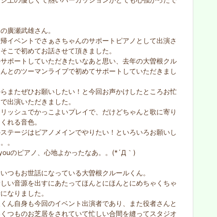
ノの廣瀬武雄さん。
復帰イベントでさぁさちゃんのサポートピアノとして出演さ
、そこで初めてお話させて頂きました。
かサポートしていただきたいなあと思い、去年の大曽根クル
くんとのツーマンライブで初めてサポートしていただきまし
からまたぜひお願いしたい！と今回お声かけしたところお忙
中で出演いただきました。
イリッシュでかっこよいプレイで、だけどちゃんと歌に寄り
てくれる音色。
のステージはピアノメインでやりたい！といろいろお願いし
た。。
ss youのピアノ、心地よかったなあ。。(*´Д｀)
ていつもお世話になっている大曽根クルールくん。
新しい音源を出すにあたってほんとにほんとにめちゃくちゃ
話になりました。
根くん自身も今回のイベント出演者であり、また役者さんと
いくつものお芝居をされていて忙しい合間を縫ってスタジオ