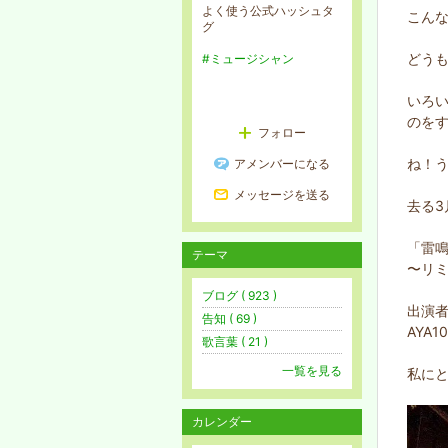
よく使う公式ハッシュタ
こん
グ
どう
#ミュージシャン
いろい
のをす
フォロー
ね！
アメンバーになる
メッセージを送る
去る3
「雷
テーマ
〜リ
ブログ ( 923 )
出演者
告知 ( 69 )
AYA1
歌言葉 ( 21 )
一覧を見る
私に
カレンダー