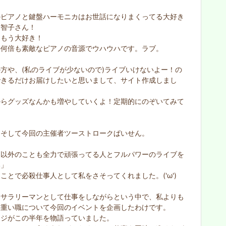
のピアノと鍵盤ハーモニカはお世話になりまくってる大好き
香智子さん！
！もう大好き！
の何倍も素敵なピアノの音源でウハウハです。ラブ。
方や、(私のライブが少ないので)ライブいけないよー！の
できるだけお届けしたいと思いまして、サイト作成しまし
からグッズなんかも増やしていくよ！定期的にのぞいてみて
てそして今回の主催者ツーストロークぱいせん。
楽以外のことも全力で頑張ってる人とフルパワーのライブを
い」
ことで必殺仕事人として私をさそってくれました。('ω')
身サラリーマンとして仕事をしながらという中で、私よりも
の重い職について今回のイベントを企画したわけです。
ージがこの半年を物語っていました。