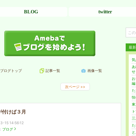
BLOG
twitter
最新
気
あ
ブログトップ
記事一覧
画像一覧
せ
お
編
次ページ
>>
た
恒
東
が付けば３月
ト
三
3-15 14:56:12
た
：
ブログ
と