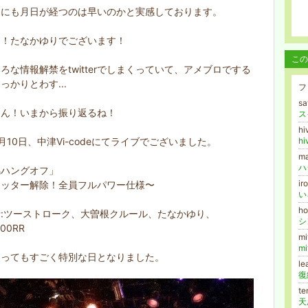
なにも月日が経つのは早いのかと実感しております。
も！たなかゆりでございます！
この
ろな情報解禁をtwitterでしまくっていて、アメブロでする
っかりとわす...
フ
s
うん！いまから振り返るね！
ス
hi
月10日、中津Vi-codeにてライブでございました。
h
ma
ハ
鳴ハングオフ」
ir
ミッター解除！全員フルパワー仕様〜
い
ho
:ツーストローク、大曽根クルール、たなかゆり、
シ
000RR
m
m
とってもすごく特別な日となりました。
le
復
te
天