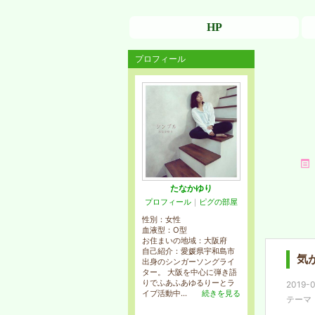
HP
プロフィール
たなかゆり
プロフィール
｜
ピグの部屋
性別：
女性
血液型：
O型
お住まいの地域：
大阪府
自己紹介：愛媛県宇和島市
気
出身のシンガーソングライ
ター。 大阪を中心に弾き語
りでふあふあゆるりーとラ
2019-0
イブ活動中...
続きを見る
テーマ