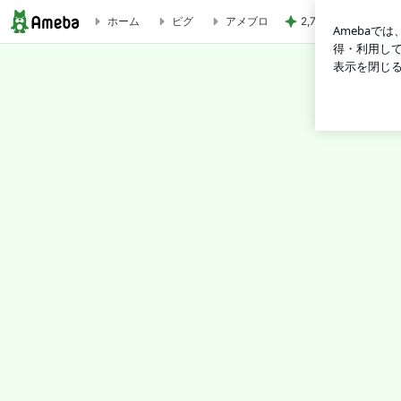
ホーム
ピグ
アメブロ
2,711万円で4LD
you Re ＊ Blog