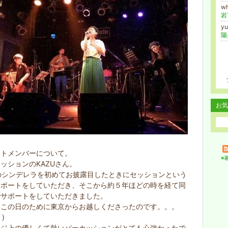
w
岩
y
陽
お気
ートメンバーについて。
※
ッションのKAZUさん。
のシンデレラを初めてお披露目したときにセッションという
サポートをしていただき、そこから約５年ほどの時を経て同
でサポートをしていただきました。
もこの日のために東京からお越しくださったのです。。。
｀)
ージ上の優しくて熱いパーカッションがとても心強かったで