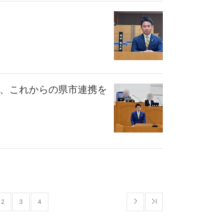
上、これからの県市連携を
2
3
4