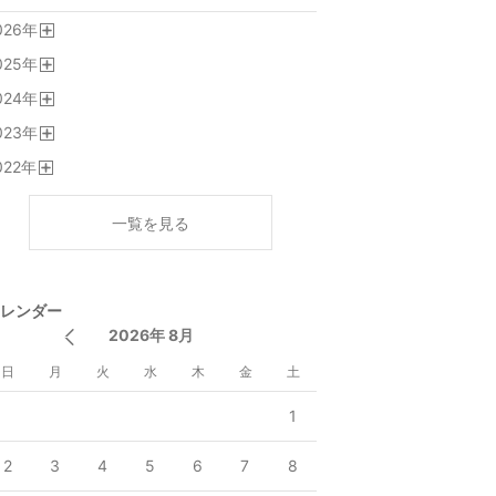
026
年
開
025
年
く
開
024
年
く
開
023
年
く
開
022
年
く
開
く
一覧を見る
レンダー
2026年 8月
日
月
火
水
木
金
土
1
2
3
4
5
6
7
8