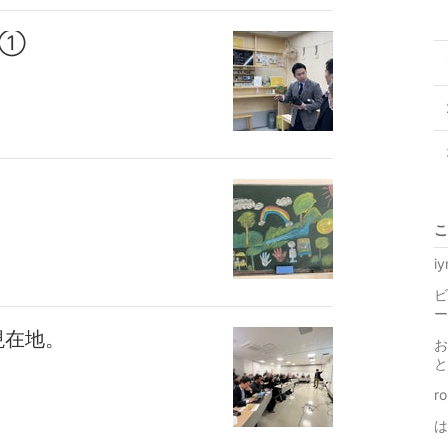
ン①
こ
i
ビ
ー
現在地。
お
と
r
は