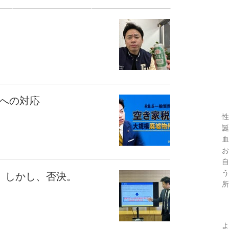
墟への対応
性
誕
血
お
自
う
出。しかし、否決。
所
よ