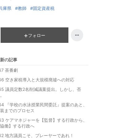
兵庫県
#教師
#固定資産税
フォロー
新の記事
67 茶番劇
66 空き家税導入と大規模廃墟への対応
65 議員定数2名削減議案提出。しかし、否
。
64 『学校の水泳授業民間委託』提案のあと、
装までのプロセス
63 ケアマネジャーを【監督】する行政から、
協働】する行政へ
62 地方議員こそ、プレーヤーであれ！