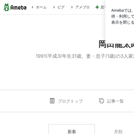
息子と二人で行った
ホーム
ピグ
アメブロ
ブログ記事一覧｜岡田龍太郎ブログ『日本を憂い、故郷かわに
岡田龍太
1991(平成3)年生31歳。妻・息子(1歳
ブログトップ
記事一覧
新着
月別