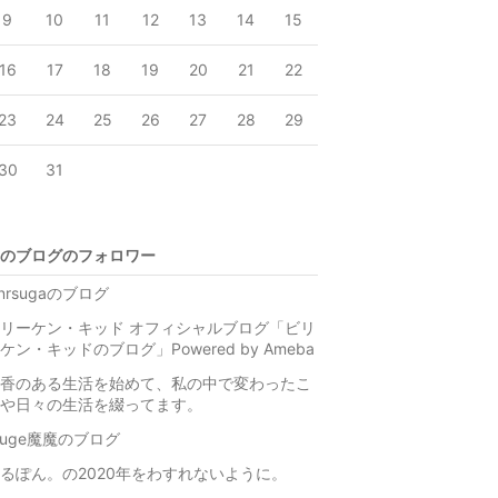
9
10
11
12
13
14
15
16
17
18
19
20
21
22
23
24
25
26
27
28
29
30
31
のブログのフォロワー
ynrsugaのブログ
リーケン・キッド オフィシャルブログ「ビリ
ケン・キッドのブログ」Powered by Ameba
香のある生活を始めて、私の中で変わったこ
や日々の生活を綴ってます。
ouge魔魔のブログ
るぽん。の2020年をわすれないように。