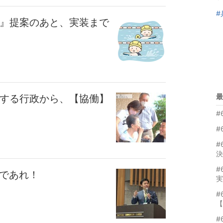
#
託』提案のあと、実装まで
最
】する行政から、【協働】
#
#
#
決
#
ーであれ！
実
#
【
#