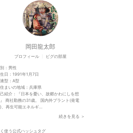
岡田龍太郎
プロフィール
ピグの部屋
別：
男性
生日：
1991年1月7日
液型：
A型
住まいの地域：
兵庫県
己紹介：
『日本を憂い、故郷かわにしを想
』 商社勤務の31歳。 国内外プラント(発電
)、再生可能エネルギ...
続きを見る ＞
く使う公式ハッシュタグ