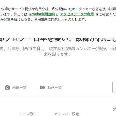
旅行の合計額
芸能人ブログ
人気ブログ
新規登録
ロ
しを想う』
郎ブログ『日本を憂い、故郷かわに
)の3人家族。兵庫県川西市で育ち、現在商社(鉄鋼カンパニー)勤務
来を綴ります。
画像一覧
動画一覧
プ
テーマ別
アメンバー限定