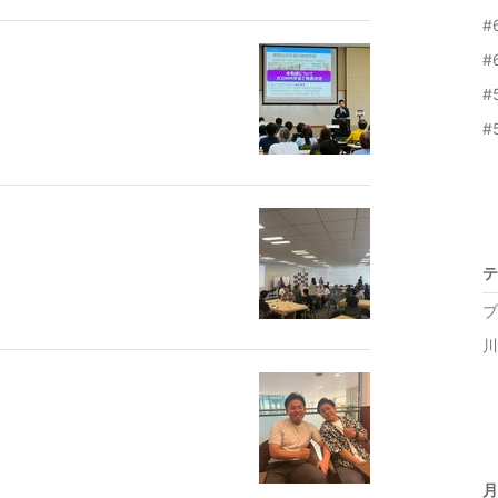
#
#
#
#
テ
ブ
川
月