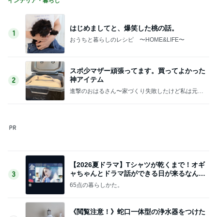
です〜
【2026夏ドラマ】Tシャツが乾くまで！オギ
ャちゃんとドラマ話ができる日が来るなん
3
て！
65点の暮らしかた。
《閲覧注意！》蛇口一体型の浄水器をつけた
結果。
4
おうちと暮らしのレシピ 〜HOME&LIFE〜
家族みんな大好きな定番の冷凍食品が半額で
すー！
5
おうちと暮らしのレシピ 〜HOME&LIFE〜
このジャンルの記事をもっと見る