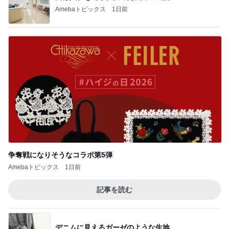
争奪戦になりそうなコラボ第5弾
Amebaトピックス
1日前
記事を読む
デニムに見えるガーゼのような生地
Amebaトピックス
2日前
盗まれないか心配な放置ヴィトン
Amebaトピックス
2日前
痛風発作の激痛の中でのゴルフ