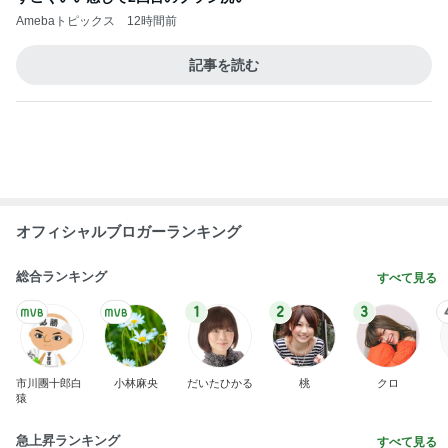
オフィシャルブロガーランキング
総合ランキング
すべて見る
1
2
3
市川團十郎白
小林麻央
だいたひかる
桃
クロ
猿
急上昇ランキング
すべて見る
1
2
3
4
5
加藤紀子
Sakurashimeji
真飛聖
尼子勝紀
モーニング
娘。'26 天気組
新登場ランキング
すべて見る
1
2
3
4
5