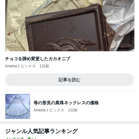
Amebaトピックス
1日前
記事を読む
母の形見の真珠ネックレスの価格
Amebaトピックス
1日前
ジャンル人気記事ランキング
インテリア・暮らし
はじめましてと、爆笑した桃の話。
1
おうちと暮らしのレシピ 〜HOME&LIFE〜
スポ少マザー頑張ってます。買ってよかった
神アイテム
2
進撃のおはるさん〜家づくり失敗したけど私は元気