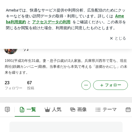
岡田龍太郎ブログ『日本を憂い、故郷かわにしを想う』
アプリをダウンロードして
ブログの更新通知
を受け取りまし
開く
ょう。
岡田龍太郎ブログ『日本を憂い、故郷かわにしを想
う』
1991(平成3)年生31歳。妻・息子(1歳)の3人家族。兵庫県川西市で育ち、現在
商社(鉄鋼カンパニー)勤務。当事者だから本気で考える「故郷かわにし」の未
来を綴ります。
23
67
フォロー
フォロワー
投稿
一覧
人気
画像
テーマ