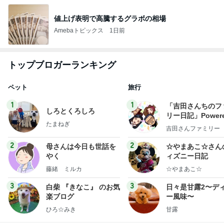
値上げ表明で高騰するグラボの相場
Amebaトピックス
1日前
トップブロガーランキング
ペット
旅行
1
1
「吉田さんちのフ
しろとくろしろ
リー日記」Powere
たまねぎ
y Ameba 吉田さ
吉田さんファミリー
ミリーオフィシャ
ログ
2
2
母さんは今日も世話を
☆やまあこ☆さん
やく
ィズニー日記
藤緒 ミルカ
☆やまあこ☆
3
3
白柴 『きなこ』 のお気
日々是甘露2〜デ
楽ブログ
ー風味〜
ひろ☆みき
甘露