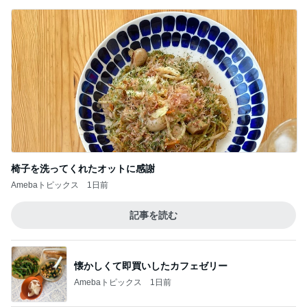
椅子を洗ってくれたオットに感謝
Amebaトピックス
1日前
記事を読む
懐かしくて即買いしたカフェゼリー
Amebaトピックス
1日前
旦那が気づいた照明の位置のズレ
Amebaトピックス
1日前
假屋崎 軽井沢の別荘で元祖くず餅
Amebaトピックス
1日前