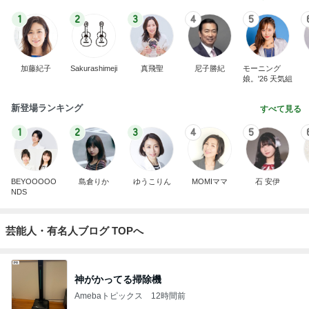
BEYOOOOO
島倉りか
ゆうこりん
MOMIママ
石 安伊
NDS
芸能人・有名人ブログ TOPへ
神がかってる掃除機
Amebaトピックス
12時間前
クロ 風船を4枚破裂させた飾り付け
Amebaトピックス
1日前
小麦粉を欲しがる夫の禁断症状
Amebaトピックス
1日前