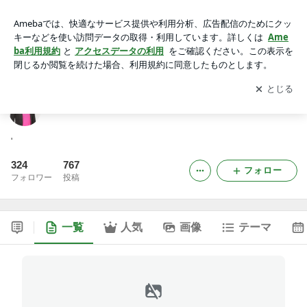
塚田良平の日々
アプリをダウンロードして
ブログの更新通知
を受け取りまし
開く
ょう。
塚田良平の日々
'
324
767
フォロー
フォロワー
投稿
一覧
人気
画像
テーマ