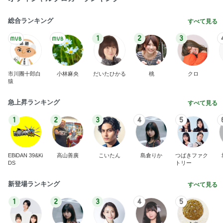
総合ランキング
すべて見る
1
2
3
市川團十郎白
小林麻央
だいたひかる
桃
クロ
猿
急上昇ランキング
すべて見る
1
2
3
4
5
EBiDAN 39&Ki
高山善廣
こいたん
島倉りか
つばきファク
DS
トリー
新登場ランキング
すべて見る
1
2
3
4
5