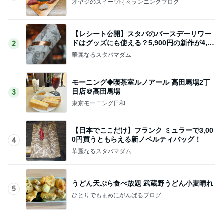
オヤジのスイーツ時々ランニングブログ
【レシート公開】スタバのバースデーリワー
ドはグッズにも使える？5,900円の新作が4,88
2
1円に
華麗なるスタバマダム
モーニング◆喫茶室ルノアール 高田馬場2丁
目店＠高田馬場
3
東京モーニング日和
【日本でここだけ】フランク ミュラーで3,00
0円買うともらえる新ノベルティバッグ！
4
華麗なるスタバマダム
うどん天ぷら食べ放題 武蔵野うどん小麦晴れ
5
ひとりでもまめにがんばるブログ