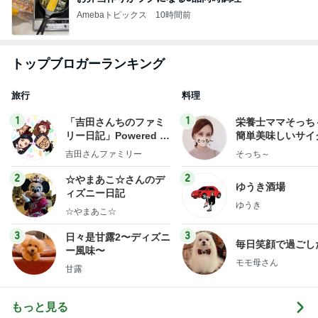
Amebaトピックス
10時間前
トップブロガーランキング
旅行
料理
1
1
「吉田さんちのファミ
栄養士ママそっち
リー日記」Powered b
簡単美味しいサイ
y Ameba 吉田さんファ
献立
吉田さんファミリー
そっち～
ミリーオフィシャルブ
ログ
2
2
☆やまあこ☆さんのデ
ゆうき酒場
ィズニー日記
ゆうき
☆やまあこ☆
3
3
日々是甘露2〜ディズニ
毎日笑顔で過ごし
ー風味〜
モモ母さん
甘露
もっと見る