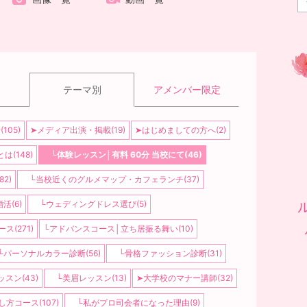
テーマ別
アメンバー限定
05)
➤メディア出演・掲載(19)
➤はじめましての方へ(2)
(148)
└体験レッスン│有料 60分 当校にて(46)
2)
└当校近くのグルメマップ・カフェランチ(37)
活(6)
└ウェディングドレス選び(5)
(271)
└アドバンスコース│立ち居振る舞い(10)
パーソナルカラー診断(56)
└骨格ファッション診断(31)
スン(43)
└美眉レッスン(13)
➤大学校のマナー講師(32)
方コース(107)
└私がプロ司会者になった理由(9)