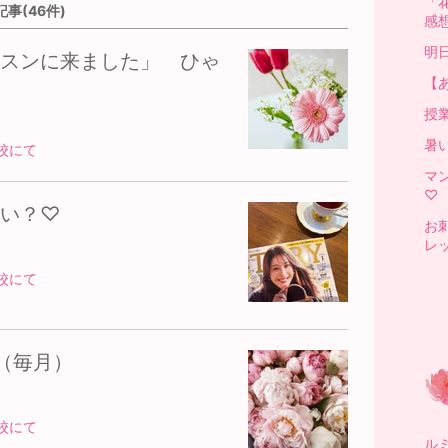
「
事(46件)
感
明
スンに来ました」 ひゃ
【
授
暑
校にて
マ
♡
い？♡
お
レ
校にて
（毎月）
校にて
ルミ