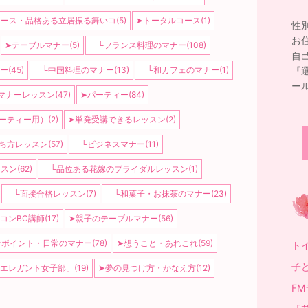
ース・品格ある立居振る舞いコ(5)
➤トータルコース(1)
性
お
➤テーブルマナー(5)
└フランス料理のマナー(108)
自
(45)
└中国料理のマナー(13)
└和カフェのマナー(1)
『
ール
ナーレッスン(47)
➤パーティー(84)
ティー用）(2)
➤単発受講できるレッスン(2)
方レッスン(57)
└ビジネスマナー(11)
ン(62)
└品位ある花嫁のブライダルレッスン(1)
└面接合格レッスン(7)
└和菓子・お抹茶のマナー(23)
ンBC講師(17)
➤親子のテーブルマナー(56)
ンポイント・日常のマナー(78)
➤想うこと・あれこれ(59)
ト
子
エレガント女子部」(19)
➤夢の見つけ方・かなえ方(12)
F