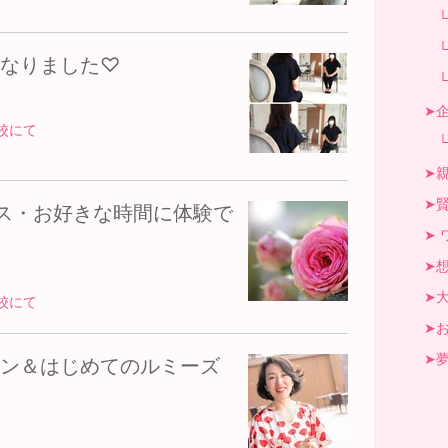
└オ
└面
なりました♡
└和
➤企
校にて
└ミ
➤親
➤賢
ス・お好きな時間に体験で
➤ 
➤想
➤大
校にて
➤お
➤夢
ン＆はじめてのルミーズ