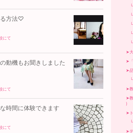
└パ
└骨
る方法♡
└お
└ポ
校にて
└美
➤大
➤「
の動機もお聞きしました
➤品
└私
➤教
校にて
➤
)
きな時間に体験できます
➤ト
└感
校にて
➤テ