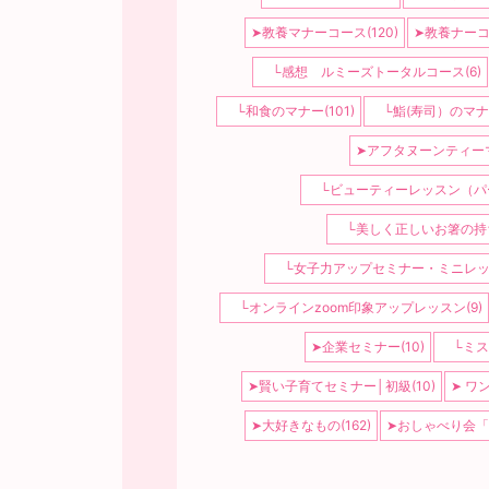
➤教養マナーコース(120)
➤教養ナーコ
└感想 ルミーズトータルコース(6)
└和食のマナー(101)
└鮨(寿司）のマナー
➤アフタヌーンティーマ
└ビューティーレッスン（パー
└美しく正しいお箸の持ち
└女子力アップセミナー・ミニレッス
└オンラインzoom印象アップレッスン(9)
➤企業セミナー(10)
└ミスコ
➤賢い子育てセミナー│初級(10)
➤ ワ
➤大好きなもの(162)
➤おしゃべり会「