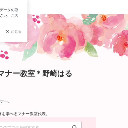
グイン
マナー教室＊野崎はる
ナー。
格を学べるマナー教室代表。