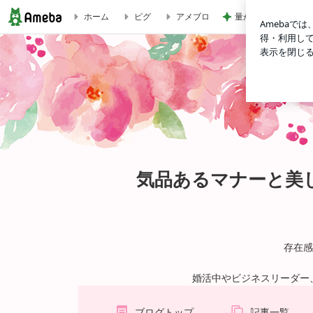
量が少なく残念なミ
ホーム
ピグ
アメブロ
└体験レッスン│有料 60分 当校にて｜気品あるマナーと
気品あるマナーと美
存在感
婚活中やビジネスリーダー
ブログトップ
記事一覧