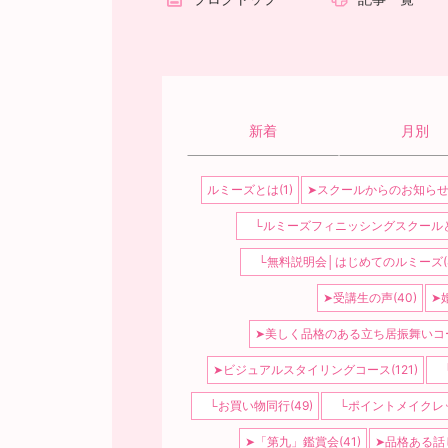
新着
月別
ルミーズとは(1)
➤スクールからのお知らせ(1
└ルミーズフィニッシングスクールとは
└無料説明会│はじめてのルミーズ(8
➤受講生の声(40)
➤婚
➤美しく品格のある立ち居振舞いコース
➤ビジュアルスタイリングコース(121)
└
└お買い物同行(49)
└ポイントメイクレッ
➤「第九」鑑賞会(41)
➤品格ある話し