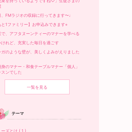
花束を持っているようですね♡」生徒さまの
想
日、FMラジオの収録に行ってきます〜♩
あと1ファミリー】お申込みできます⭐︎
業で、アフタヌーンティーのマナーを学べる
いけれど、充実した毎日を過ごす
ンガのような壁が、美しくよみがえりました
刺身のマナー・和食テーブルマナー「個人」
ッスンでした
一覧を見る
テーマ
ーズとは ( 1 )