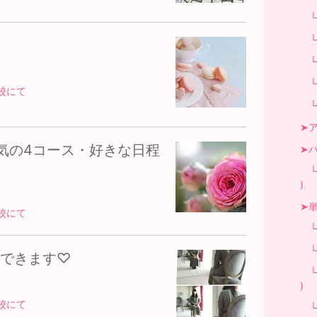
└フ
└和
└鮨
└中
校にて
└和
➤ア
気の4コース・好きな日程
➤パ
└
)
➤単
校にて
└美
└ビ
できます♡
└
)
校にて
└