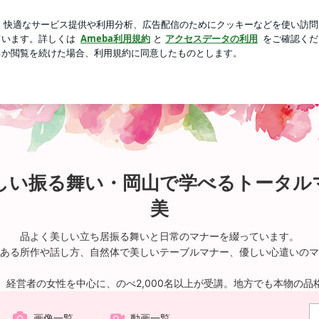
スドのアイス
芸能人ブログ
人気ブログ
新規登録
ロ
美しい振る舞い・岡山で学べるトータルマナー教室＊野崎はる美
しい振る舞い・岡山で学べるトータル
美
品よく美しい立ち居振る舞いと日常のマナーを綴っています。
ある所作や話し方、自然体で美しいテーブルマナー、優しい心遣いのマ
、経営者の女性を中心に、のべ2,000名以上が受講。地方でも本物の品
画像一覧
動画一覧