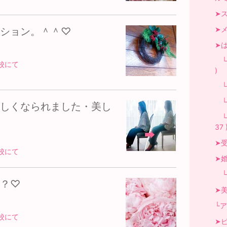
➤ス
➤メ
ション。＾＾♡
➤は
└
校にて
)
└体
└無
しくなられました・美し
└
37 
➤受
校にて
➤婚活
└ウ
？♡
➤美
└ア
校にて
➤ビ