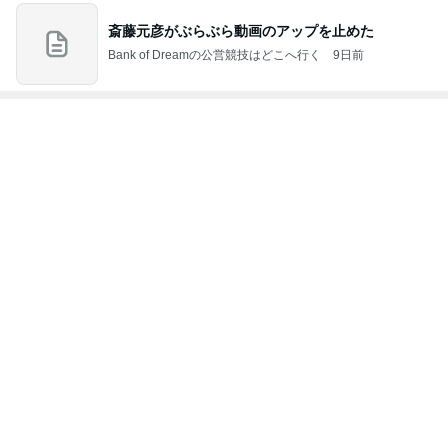
野沢直子 再婚相手と姉が初対面
Amebaトピックス
1日前
渋滞の帰りに息子と食べたラーメン
Amebaトピックス
1日前
年金の繰り下げでライフプラン見直し
Amebaトピックス
1日前