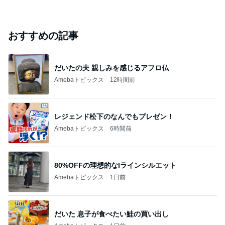
芸能人・有名人ブログ TOPへ
元TOKIO 山口 新居地公開に｢謙虚な部屋｣
Amebaトピックス
1日前
ありがとうございます
市川團十郎白猿オフィシャルB
3日前
飯島直子「イライラ」投稿に様々な声
Amebaトピックス
18時間前
斎藤元彦がぶらぶら動画のアップを止めた
Bank of Dreamの公営競技はどこへ行く
9日前