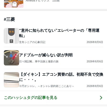
ジャンルランキング
クルマ・自動車
10,903人参加中
1
⚡️しばちゃん⚡
⚡️しばちゃん⚡️
2
究極の自由人”angura_05"のブログ
究極の自由人 angura05
3
ハイエース200系カスタム車販売茨城
株式会社 山本自動車
4
5
6
7
8
フェニックス
シーザー・ブ
ユーアイビー
グローバルオ
クレイジャス
パワー・エチ
ログ２
クル ハイエ
ート熱血仕入
のブログ2
ゼンヤ横山の
ース200系完
れブログ
車
言いたい放題
全マスターブ