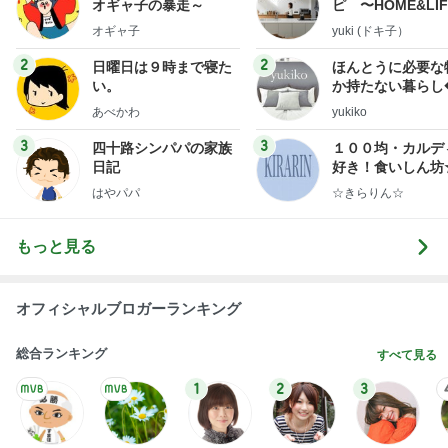
急遽決めた箱根と三嶋大社への旅行
Amebaトピックス
1日前
斎藤元彦がぶらぶら動画のアップを止めた
Bank of Dreamの公営競技はどこへ行く
9日前
夜勤の同僚からのグチグチした文句
Amebaトピックス
1日前
７人待ち