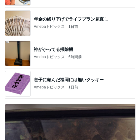
デーモン閣下
片岡愛之助
林下清志(ビッ
沢田聖子
金沢克彦
グダディ)
新登場ランキング
すべて見る
1
2
3
4
5
BEYOOOOO
島倉りか
ゆうこりん
石 安伊
蒼井心音
NDS