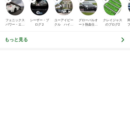
Amebaトピックス
1日前
記事を読む
トップブロガーランキング
子育て
インテリア&DIY
1
1
kosodatefulな毎日 ～
おうちと暮らしの
オギャ子の暴走～
ピ 〜HOME&LI
オギャ子
yuki (ドキ子）
2
2
日曜日は９時まで寝た
ほんとうに必要な
い。
か持たない暮らし
ep Life Simple
あべかわ
yukiko