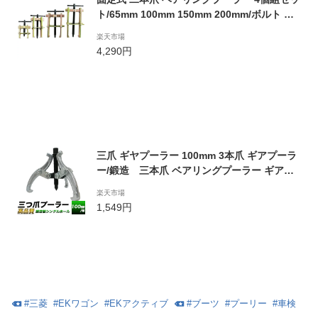
ト/65mm 100mm 150mm 200mm/ボルト 固
定式 二爪/2爪 2本爪 プーラー/
楽天市場
4,290円
三爪 ギヤプーラー 100mm 3本爪 ギアプーラ
ー/鍛造 三本爪 ベアリングプーラー ギアプ
ーラー100mm/3つ爪式 プーラー 100mm/【1
楽天市場
00ミリ】(4インチ規格)/【送料無料】代引不
1,549円
可/
#
三菱
#
EKワゴン
#
EKアクティブ
#
ブーツ
#
プーリー
#
車検