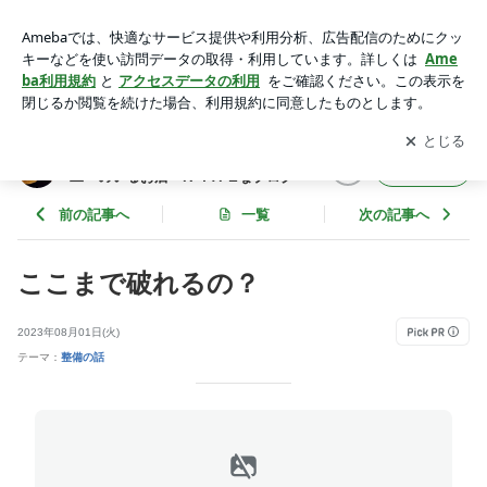
ここまで破れるの？ | 日本一の１級自動車整備士・花岡龍二・
のいるお店・RｰTYPEなブログ
アプリをダウンロードして
ブログの更新通知
を受け取りまし
開く
ょう。
日本一の１級自動車整備士・花岡龍
フォロー
二・のいるお店・RｰTYPEなブログ
前の記事へ
一覧
次の記事へ
ここまで破れるの？
2023年08月01日(火)
テーマ：
整備の話