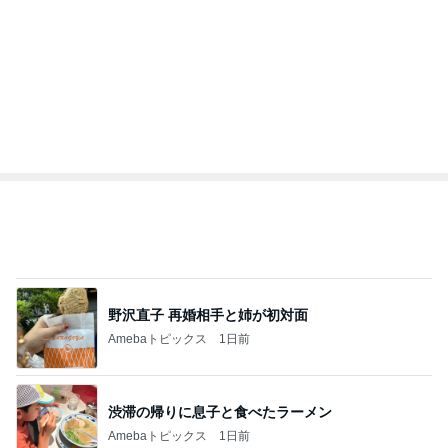
ンテリアのきろく
3
3
四十路シンパパの家族
１００均・カルデ
日記
好き！食いしん坊
らりん☆のブログ
はやパパ
☆きらりん☆
もっと見る
オフィシャルブロガーランキング
総合ランキング
すべて見る
1
2
3
市川團十郎白
小林麻央
だいたひかる
桃
クロ
猿
急上昇ランキング
すべて見る
1
2
3
4
5