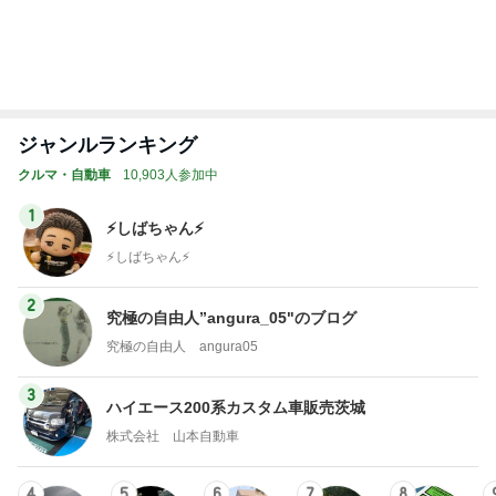
神がかってる掃除機
Amebaトピックス
6時間前
息子に頼んだ福岡には無いクッキー
Amebaトピックス
1日前
体の大きな子が目立つハチの巣