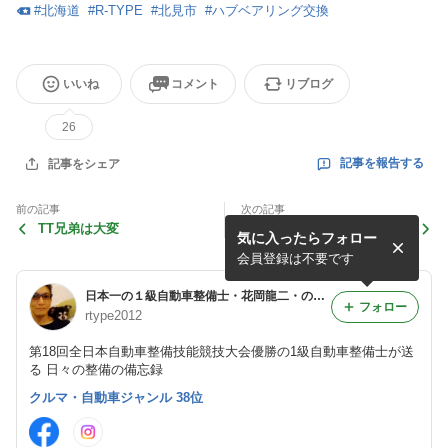
#
北海道
#
R-TYPE
#
北見市
#
ハブベアリング交換
いいね
コメント
リブログ
26
記事を報告する
記事をシェア
前の記事
次の記事
TT兄弟は大変
技術って素晴らしい
気に入ったらフォロー
会員登録は不要です
日本一の１級自動車整備士・花岡龍二・のいるお店・RｰTYPEなブログ
フォロー
rtype2012
第18回全日本自動車整備技能競技大会優勝の1級自動車整備士が送
る 日々の整備の備忘録
クルマ・自動車ジャンル 38位