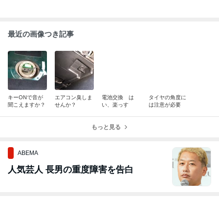
楽天市場
楽天市場
楽天市場
楽天市場
送料無料 油圧式
固定式 二本爪
固定式 二本爪
三爪 ギヤプー
ギアプーラー 収
ベアリングプー
ベアリングプー
ー 100mm 3本
納ケース付き 最
ラー 100mm/ボ
ラー 4個組セッ
爪 ギアプーラ
2件の記事
1件の記事
1件の記事
1件の記事
大荷重約5t 約50
ルト 固定式 二
ト/65mm 100m
ー/鍛造 三本
00kg 3本爪 2本
爪 ベアリングプ
m 150mm 200m
ベアリングプ
爪 黄 ギアプー
ーラー 100mm/
m/ボルト 固定式
ラー ギアプー
リー プーリー抜
2爪 2本爪 プー
二爪/2爪 2本爪
ー100mm/3つ
き 内掛け 外掛
ラー100ミリ ギ
プーラー/
式 プーラー 10
け 油圧 ベアリ
アプーラー/【送
mm/【100ミ
ング ギア ギヤ
料無料】代引不
リ】(4インチ
プーラー プーリ
可/
格)/【送料無
ー 油圧ポンプ式
料】代引不可/
ポンプ式 軸 引
き抜き 脱着 脱
着工具 交換 工
具 車 イエロー
gearpullerl5tye