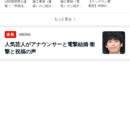
LED照明導入速
施工事例（建
施工事例（電
【ドッグラン事
報！『学校法人
築）のご紹介！
気）のご紹介！
業部】PEBO D
札幌大谷学圆 札
『PEBO DOG P
『札幌御嶽神
OG PARK ＼8月
幌大谷中学校・
ARK シェード格
社』様(札幌市
営業カレンダー
高等学校』様
納式パーゴラ』
もっと見る
西区)
／
(札幌市東区)
(札幌市厚別区)
速報
ABEMA
人気芸人がアナウンサーと電撃結婚 衝
撃と祝福の声