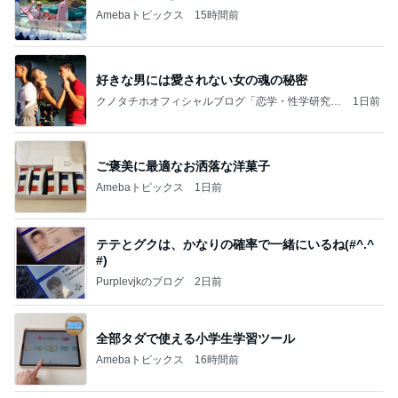
Amebaトピックス
15時間前
好きな男には愛されない女の魂の秘密
クノタチホオフィシャルブログ「恋学・性学研究
1日前
室」Powered by Ameba
ご褒美に最適なお洒落な洋菓子
Amebaトピックス
1日前
テテとグクは、かなりの確率で一緒にいるね(#^.^
#)
Purplevjkのブログ
2日前
全部タダで使える小学生学習ツール
Amebaトピックス
16時間前