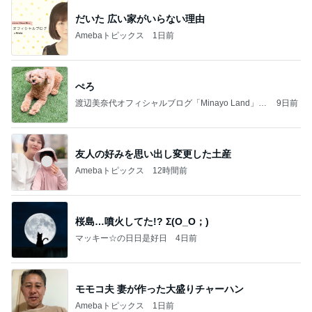
だいた 広い家がいらない理由
Amebaトピックス
1日前
ぺろ
渡辺美奈代オフィシャルブログ「Minayo Land」P
9日前
owered by Ameba
友人の好みを思い出し変更した土産
Amebaトピックス
12時間前
桜島…噴火してた!? Σ(O_O；)
マッキー☆の日日是好日
4日前
モモコ夫 妻が作った大盛りチャーハン
Amebaトピックス
1日前