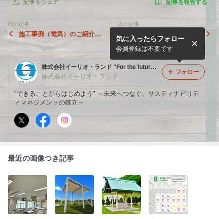
記事を報告する
記事をシェア
前の記事
次の記事
施工事例（電気）のご紹介！
施工事例（建築）のご紹介！
気に入ったらフォロー
『北海道エネルギー株式会社
『北海道エネルギー株式会社
札幌新道SS様』(札幌市東区)
函館車検センター様』(函館
会員登録は不要です
市)
株式会社イーリオ・ランド "For the future of earth and human"
フォロー
株式会社イーリオ・ランド
"できることからはじめよう" ～未来へつなぐ、サスティナビリテ
ィマネジメントの確立～
最近の画像つき記事