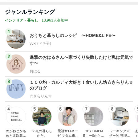
ジャンルランキング
インテリア・暮らし
18,963人参加中
1
おうちと暮らしのレシピ 〜HOME&LIFE〜
yuki (ドキ子）
2
進撃のおはるさん〜家づくり失敗したけど私は元気で
す〜
おはる
3
１００均・カルディ大好き！食いしん坊☆きらりん☆
のブログ
☆きらりん☆
4
5
6
7
8
めがねとかも
65点の暮らし
元祖サロネー
HEY OMEM
ワーキングマ
めと北欧暮ら
かた。
ゼ マダム市川
E！〜0からの
ザー的 整理収
（