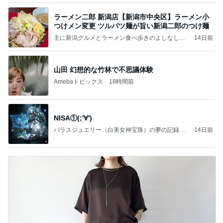
ラーメン二郎 新潟店【新潟市中央区】ラーメン小
つけメン変更 ツルパツ麺が旨い新潟二郎のつけ麺
主に新潟グルメとラーメン食べ歩きのよしなしご
14日前
と
山田 幻想的な竹林で不思議体験
Amebaトピックス
18時間前
NISA①(;'∀')
パラスジュエリー（白美女神宝珠）の夢の記録
14日前
（続編）