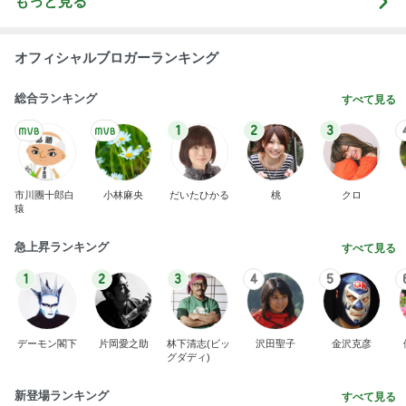
もっと見る
オフィシャルブロガーランキング
総合ランキング
すべて見る
1
2
3
市川團十郎白
小林麻央
だいたひかる
桃
クロ
猿
急上昇ランキング
すべて見る
1
2
3
4
5
デーモン閣下
片岡愛之助
林下清志(ビッ
沢田聖子
金沢克彦
グダディ)
新登場ランキング
すべて見る