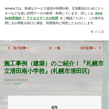
施工事例（建築）のご紹介！『札幌市立清田南小学校』(札幌
市清田区) | 株式会社イーリオ・ランド "For the future of earth a
アプリをダウンロードして
ブログの更新通知
を受け取りまし
開く
nd human"
ょう。
株式会社イーリオ・ランド "For the future of
フォロー
earth and human"
前の記事へ
一覧
次の記事へ
施工事例（建築）のご紹介！『札幌市
立清田南小学校』(札幌市清田区)
2025-01-17 02:06:59
テーマ：
ブログ