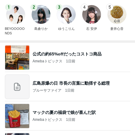
1
2
3
4
5
BEYOOOOO
島倉りか
ゆうこりん
石 安伊
蒼井心音
NDS
公式の約65%offだったコストコ商品
Amebaトピックス
1日前
広島原爆の日 市長の言葉に動揺する総理
ブルーサファイア
1日前
マックの夏の福袋で娘が喜んだ訳
Amebaトピックス
1日前