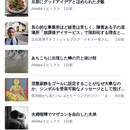
旦那にグッドアイデアとほめられた夕飯
Amebaトピックス
1日前
良心的な事業所ほど経営は苦しく、障害ある子の居
場所「放課後デイサービス」で深刻化する理念と現
実の
立石美津子オフィシャルブログ「テキトー母さんの
1日前
すすめ」Powered by Ameba
あちこちに出現した蝉の穴と抜け殻
Amebaトピックス
1日前
涅槃寂静をゴールに設定することがなぜ大事なの
か、シンボルを受容可能なメッセージとして投げる
ことが
気功師から見たバレエとヒーリングのコツ～「まと
4日前
いのば」ブログ
夫婦喧嘩でマザコンを自白した夫弟
Amebaトピックス
1日前