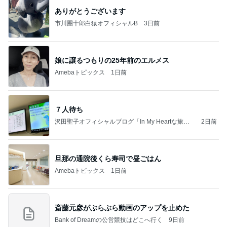
ありがとうございます
市川團十郎白猿オフィシャルB
3日前
娘に譲るつもりの25年前のエルメス
Amebaトピックス
1日前
７人待ち
沢田聖子オフィシャルブログ「In My Heartな旅日
2日前
記」by Ameba
旦那の通院後くら寿司で昼ごはん
Amebaトピックス
1日前
斎藤元彦がぶらぶら動画のアップを止めた
Bank of Dreamの公営競技はどこへ行く
9日前