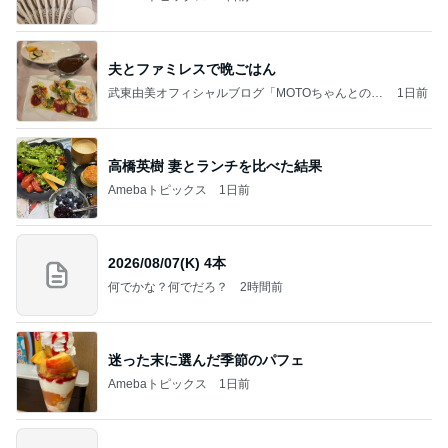
夫とファミレスで晩ごはん
武東由美オフィシャルブログ「MOTOちゃんとのは
1日前
っぴぃな毎日」Powered by Ameba
高橋英樹 妻とランチを比べた結果
Amebaトピックス
1日前
2026/08/07(K) 4本
何でかな？何でだろ？
2時間前
迷った末に選んだ季節のパフェ
Amebaトピックス
1日前