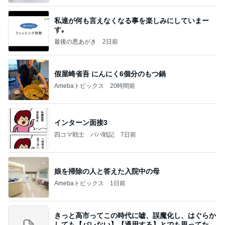
私達が何も言えなくなる事を楽しみにしていまー
す｡
最後の悪あがき
2日前
假屋崎省吾 にんにく6個分のもつ鍋
Amebaトピックス
20時間前
インターン面接3
四コマ戦士 パパ戦記
7日前
娘を掃除の人と答えた入院中の母
Amebaトピックス
1日前
きっと高市ってこの時代に嘘、誤魔化し、はぐらか
しても【バレない】【通用する】とでも思ってたん