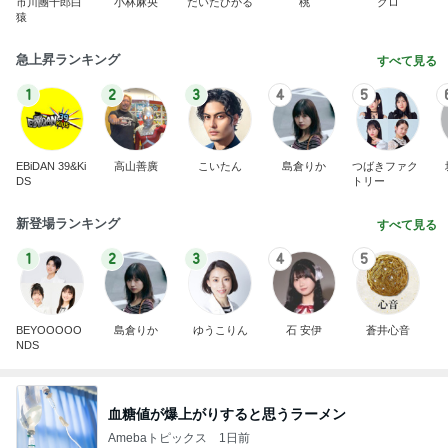
市川團十郎白
小林麻央
だいたひかる
桃
クロ
猿
急上昇ランキング
すべて見る
1
2
3
4
5
EBiDAN 39&Ki
高山善廣
こいたん
島倉りか
つばきファク
DS
トリー
新登場ランキング
すべて見る
1
2
3
4
5
BEYOOOOO
島倉りか
ゆうこりん
石 安伊
蒼井心音
NDS
血糖値が爆上がりすると思うラーメン
Amebaトピックス
1日前