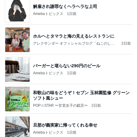
解雇され謝罪なくヘラヘラな上司
Amebaトピックス
1日前
ホルヘとタマラと海の見えるレストランに
アレクサンダー オフィシャルブログ「ねこのしっ
2日前
ぽ欲しいな」Powered by Ameba
バーガーと堪らない290円のビール
Amebaトピックス
1日前
和歌山の味をどうぞ！セブン 玉林園監修 グリーン
ソフト風シュー
POP☆STAR 〜甘党女子の戯言〜
2日前
旦那が義実家に帰ってくれる幸せ
Amebaトピックス
1日前