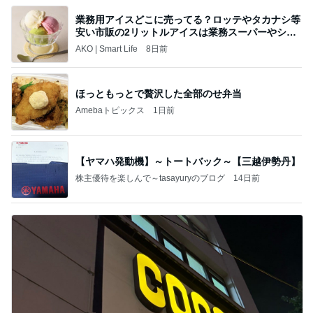
業務用アイスどこに売ってる？ロッテやタカナシ等
安い市販の2リットルアイスは業務スーパーやシャ
トレ
AKO | Smart Life
8日前
ほっともっとで贅沢した全部のせ弁当
Amebaトピックス
1日前
【ヤマハ発動機】～トートバック～【三越伊勢丹】
株主優待を楽しんで～tasayuryのブログ
14日前