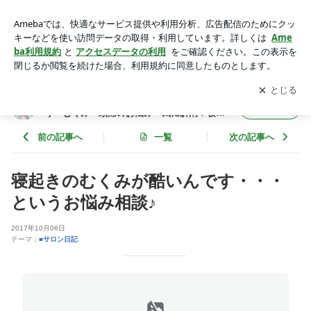
寝起きのむくみが酷いんです・・・というお悩み相談♪ | 八戸
の毒出し深層リンパマッサージで肩こり・むくみ・頭痛のお悩
アプリをダウンロードして
ブログの更新通知
を受け取りまし
開く
み一気に解消！寝てるだけで老廃物強制排泄で体質改善
ょう。
八戸の毒出し深層リンパマッサージで肩こ
フォロー
り・むくみ・頭痛のお悩み一気に解消！寝て
るだけで老廃物強制排泄で体質改善
前の記事へ
一覧
次の記事へ
寝起きのむくみが酷いんです・・・
というお悩み相談♪
2017年10月06日
テーマ：
■サロン日記