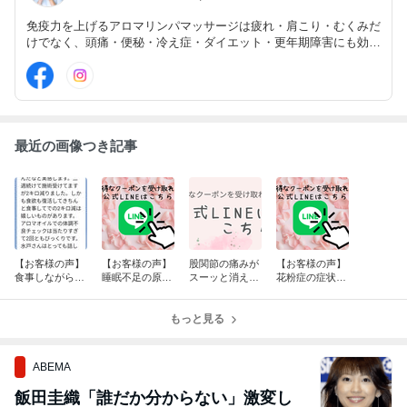
免疫力を上げるアロマリンパマッサージは疲れ・肩こり・むくみだ
けでなく、頭痛・便秘・冷え症・ダイエット・更年期障害にも効果
的。また指圧や整体とは違い、血液とリンパ流を直接促進し、アロ
マの力で自律神経・ホルモンバランスを整え、代謝を上げて、体質
改善へ導きます。
最近の画像つき記事
【お客様の声】
【お客様の声】
股関節の痛みが
【お客様の声】
食事しながら2
睡眠不足の原因
スーッと消えて
花粉症の症状軽
週間で2キロ減♪
が解消してきた
行った♪
減！リンパマッ
♪
サージ効果を実
もっと見る
感♪
ABEMA
飯田圭織「誰だか分からない」激変し