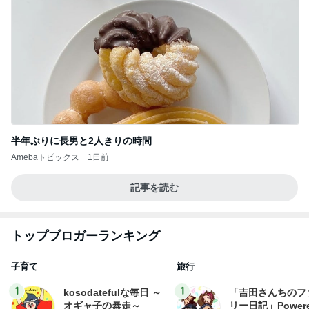
半年ぶりに長男と2人きりの時間
Amebaトピックス
1日前
記事を読む
トップブロガーランキング
子育て
旅行
1
1
kosodatefulな毎日 ～
「吉田さんちのフ
オギャ子の暴走～
リー日記」Powere