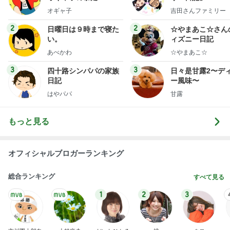
y Ameba 吉田さ
オギャ子
吉田さんファミリー
ミリーオフィシャ
ログ
2
2
日曜日は９時まで寝た
☆やまあこ☆さん
い。
ィズニー日記
あべかわ
☆やまあこ☆
3
3
四十路シンパパの家族
日々是甘露2〜デ
日記
ー風味〜
はやパパ
甘露
もっと見る
オフィシャルブロガーランキング
総合ランキング
すべて見る
1
2
3