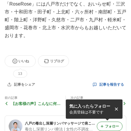
「RoseRose」には八戸市だけでなく、おいらせ町・三沢
市・十和田市・田子町・上北町・六ヶ所村・南部町・五戸
町・階上町・洋野町・久慈市・二戸市・九戸村・軽米町・
盛岡市・花巻市・北上市・水沢市からもお越しいただいて
おります。
いいね
リブログ
13
記事を報告する
記事をシェア
前の記事
次の記事
【お客様の声】こんなに何回
【お客様の声】毎日が楽しみ
気に入ったらフォロー
もトイレに行かないで済んだ
に過ごせるようになってきた
のかも♪
♪
会員登録は不要です
八戸の毒出し深層リンパマッサージで肩こり・むくみ・頭痛のお悩み一気に解消！寝てるだけで老廃物強制排泄で体質改善
フォロー
毒出し深層リンパ療法 | 女性の不調改善サロンRoseRose | 八戸 | 水戸志乃