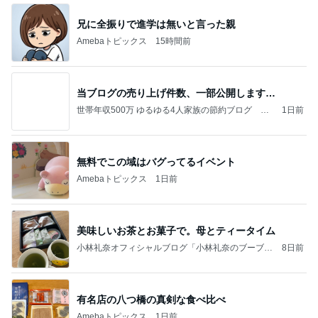
兄に全振りで進学は無いと言った親
Amebaトピックス
15時間前
当ブログの売り上げ件数、一部公開します…
世帯年収500万 ゆるゆる4人家族の節約ブログ 〜
1日前
ケチ旦那と金銭感覚マヒ嫁の日々〜
無料でこの域はバグってるイベント
Amebaトピックス
1日前
美味しいお茶とお菓子で。母とティータイム
小林礼奈オフィシャルブログ「小林礼奈のブーブー
8日前
ブログ」Powered by Ameba
有名店の八つ橋の真剣な食べ比べ
Amebaトピックス
1日前