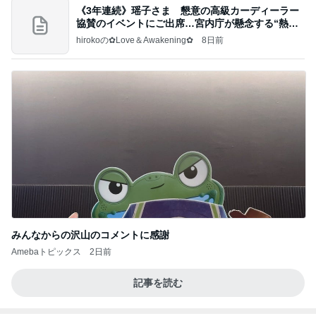
《3年連続》瑶子さま 懇意の高級カーディーラー
協賛のイベントにご出席…宮内庁が懸念する“熱心
すぎ
hirokoの✿Love＆Awakening✿
8日前
みんなからの沢山のコメントに感謝
Amebaトピックス
2日前
記事を読む