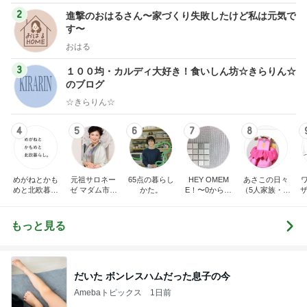
2
進撃のおはるさん〜家づくり失敗したけど私は元気で
す〜
おはる
3
１００均・カルディ大好き！食いしん坊☆きらりん☆
のブログ
☆きらりん☆
4
5
6
7
8
めがねとかも
元祖サロネー
65点の暮らし
HEY OMEM
あさこの日々
めと北欧暮ら
ゼ マダム市川
かた。
E！〜0からの
（5人家族・投
ザ
し
のほのぼのブ
家づくり〜
資・家計簿・
納
ログ
雑貨）
もっと見る
だいた ボンレスハムだった息子の今
Amebaトピックス
1日前