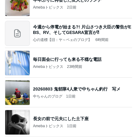
Amebaトピックス
2日前
今週から停電が始まる?! 片山さつき大臣の警告がE
BS、RV、そしてGESARA宣言が⁈
心の道標【旧：ヤ～ベェのブログ】
6時間前
毎日面会に行っても来る不穏な電話
Amebaトピックス
23時間前
20260803 鬼郁隊4人衆で中ちゃん釣行 写メ
中ちゃんのブログ
1日前
長女の前で元夫にした土下座
Amebaトピックス
1日前