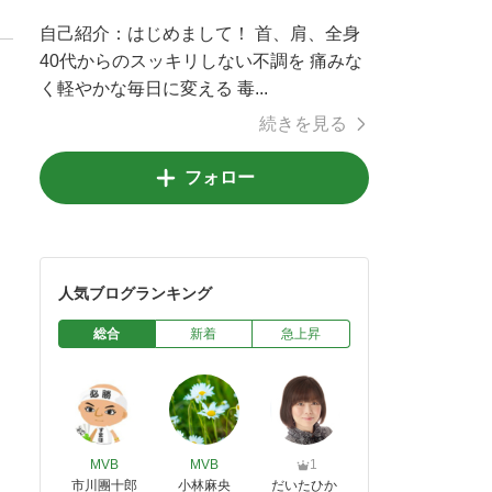
自己紹介：
はじめまして！ 首、肩、全身
40代からのスッキリしない不調を 痛みな
く軽やかな毎日に変える 毒...
続きを見る
フォロー
人気ブログランキング
総合
新着
急上昇
MVB
MVB
1
市川團十郎
小林麻央
だいたひか