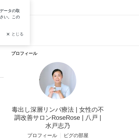
ログイン
強制排泄で体質改善
泄で体質改善
プロフィール
毒出し深層リンパ療法 | 女性の不
調改善サロンRoseRose | 八戸 |
水戸志乃
プロフィール
ピグの部屋