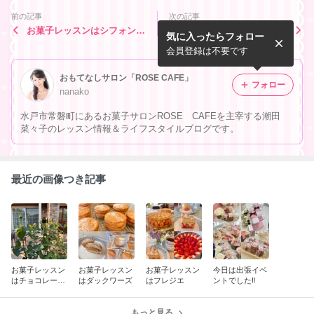
前の記事
次の記事
お菓子レッスンはシフォンケ
お菓子レッスンはチョコレー
気に入ったらフォロー
ーキとフィナンスェ♪
トタルトとレアチーズケーキ
♪
会員登録は不要です
おもてなしサロン「ROSE CAFE」
フォロー
nanako
水戸市常磐町にあるお菓子サロンROSE CAFEを主宰する潮田
菜々子のレッスン情報＆ライフスタイルブログです。
最近の画像つき記事
お菓子レッスン
お菓子レッスン
お菓子レッスン
今日は出張イベ
はチョコレート
はダックワーズ
はフレジエ
ントでした‼️
ババロアケーキ
もっと見る