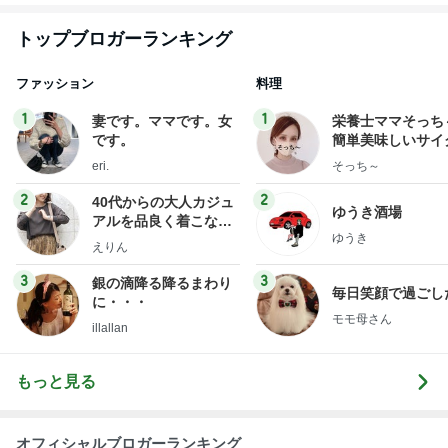
トップブロガーランキング
ファッション
料理
1
1
妻です。ママです。女
栄養士ママそっち
です。
簡単美味しいサイ
献立
eri.
そっち～
2
2
40代からの大人カジュ
ゆうき酒場
アルを品良く着こなす
ゆうき
ファッションブログ
えりん
3
3
銀の滴降る降るまわり
毎日笑顔で過ごし
に・・・
モモ母さん
illallan
もっと見る
オフィシャルブロガーランキング