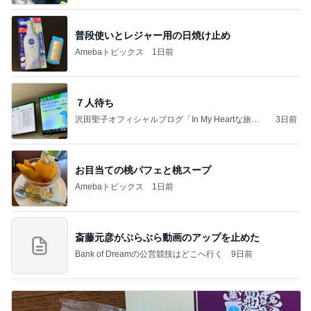
普段使いとレジャー用の日焼け止め
Amebaトピックス
1日前
７人待ち
沢田聖子オフィシャルブログ「In My Heartな旅日
3日前
記」by Ameba
お目当ての桃パフェと桃スープ
Amebaトピックス
1日前
斎藤元彦がぶらぶら動画のアップを止めた
Bank of Dreamの公営競技はどこへ行く
9日前