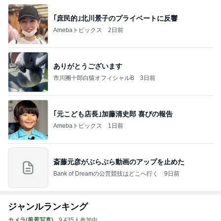
｢庶民的｣北川景子のプライベートに反響
Amebaトピックス
2日前
ありがとうございます
市川團十郎白猿オフィシャルB
3日前
｢元こども店長｣加藤清史郎 喜びの報告
Amebaトピックス
1日前
斎藤元彦がぶらぶら動画のアップを止めた
Bank of Dreamの公営競技はどこへ行く
9日前
ジャンルランキング
カメラ(風景写真)
9,435人参加中