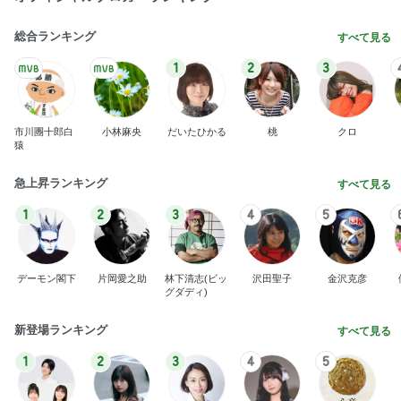
総合ランキング
すべて見る
1
2
3
市川團十郎白
小林麻央
だいたひかる
桃
クロ
猿
急上昇ランキング
すべて見る
1
2
3
4
5
デーモン閣下
片岡愛之助
林下清志(ビッ
沢田聖子
金沢克彦
グダディ)
新登場ランキング
すべて見る
1
2
3
4
5