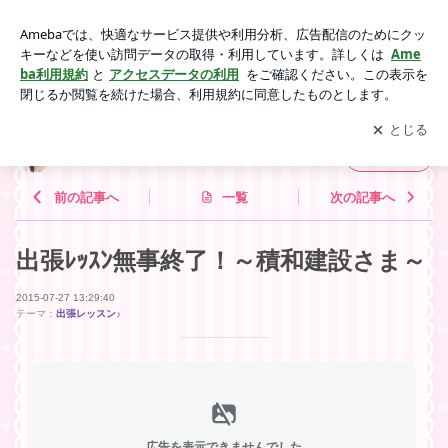
出張ﾚｯｽﾝ無事終了！～積和建設さま～ | おもてなしサロン「R
OSE CAFE」
アプリをダウンロードして
ブログの更新通知
を受け取りまし
開く
ょう。
おもてなしサロン「ROSE CAFE」
フォロー
前の記事へ
一覧
次の記事へ
出張ﾚｯｽﾝ無事終了！～積和建設さま～
2015-07-27 13:29:40
テーマ：
出張レッスン♪
広告を表示できませんでした