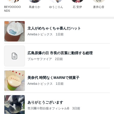
BEYOOOOO
島倉りか
ゆうこりん
石 安伊
蒼井心音
NDS
主人がめちゃくちゃ喜んだハット
Amebaトピックス
1日前
広島原爆の日 市長の言葉に動揺する総理
ブルーサファイア
2日前
美奈代 時間なくMARNIで焼菓子
Amebaトピックス
1日前
ありがとうございます
市川團十郎白猿オフィシャルB
3日前