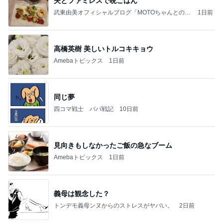
夫とファミレスで晩ごはん
武東由美オフィシャルブログ「MOTOちゃんとのは
1日前
っぴぃな毎日」Powered by Ameba
高橋英樹 美しいトルコキキョウ
Amebaトピックス
1日前
同じ夢
四コマ戦士 パパ戦記
10日前
見向きもしなかったご飯の急なブーム
Amebaトピックス
1日前
義母は観念した？
トンデモ義母ンヌからのストレスがヤバい。
2日前