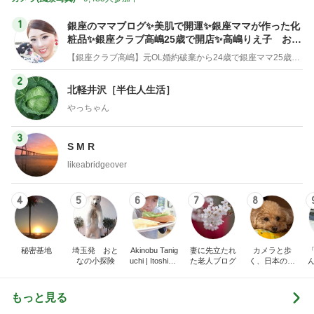
1
銀座のママブログ✨美肌で開運✨銀座ママが作った化
粧品✨銀座クラブ高嶋25歳で開店✨高嶋りえ子 お着
物でエルメス バーキン コーデ
【銀座クラブ高嶋】元OL婚約破棄から24歳で銀座ママ25歳でオーナーママ銀座 美肌で開運♡パワースポット巡り高嶋りえ子ブログ
2
北軽井沢［半住人生活］
やっちゃん
3
S M R
likeabridgeover
4
5
6
7
8
秘密基地
埼玉発 おと
Akinobu Tanig
妻に先立たれ
カメラと歩
なの小探険
uchi | Itoshima
た老人ブログ
く、日本の風
Landscape Ph
景スナップ紀
otographer
行
もっと見る