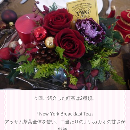
今回ご紹介した紅茶は2種類。
「New York Breackfast Tea」
アッサム茶葉全体を使い、口当たりのよいカカオの甘さが
特徴。