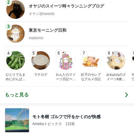
2
オヤジのスイーツ時々ランニングブログ
オヤジ@sweets
3
東京モーニング日和
maldoror
4
5
6
7
8
ひとりでもま
ラテログ
わんたのスイ
紅子のセレブ
みねみねのス
めにがんばる
ーツ日記〜小
なグルメ日記
イーツ&食パ
ブログ
さな幸せ♡コ
ンブログ❤️
ンビニスイー
ツ〜
もっと見る
モト冬樹 ゴルフで汗をかくのが快感
Amebaトピックス
1日前