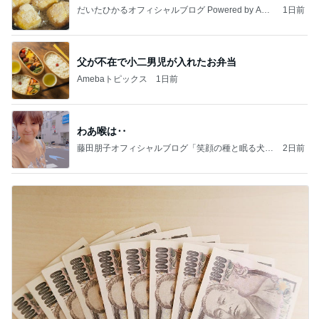
だいたひかるオフィシャルブログ Powered by Ame
1日前
ba
父が不在で小二男児が入れたお弁当
Amebaトピックス
1日前
わあ喉は‥
藤田朋子オフィシャルブログ「笑顔の種と眠る犬」
2日前
Powered by Ameba