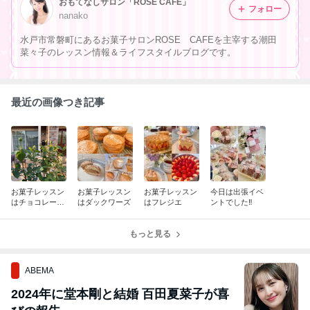
おもてなしサロン「ROSE CAFE」
フォロー
nanako
水戸市常磐町にあるお菓子サロンROSE CAFEを主宰する潮田
菜々子のレッスン情報＆ライフスタイルブログです。
最近の画像つき記事
お菓子レッスン
お菓子レッスン
お菓子レッスン
今日は出張イベ
はチョコレート
はダックワーズ
はフレジエ
ントでした‼️
ババロアケーキ
もっと見る
ABEMA
2024年に堂本剛と結婚 百田夏菜子が喜