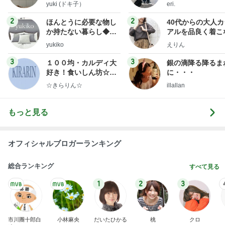
yuki (ドキ子）
eri.
2
2
ほんとうに必要な物し
40代からの大人
か持たない暮らし◆Ke
アルを品良く着こ
ep Life Simple◆〜イ
ファッションブロ
yukiko
えりん
ンテリアのきろく〜
3
3
１００均・カルディ大
銀の滴降る降るま
好き！食いしん坊☆き
に・・・
らりん☆のブログ
☆きらりん☆
illallan
もっと見る
オフィシャルブロガーランキング
総合ランキング
すべて見る
1
2
3
市川團十郎白
小林麻央
だいたひかる
桃
クロ