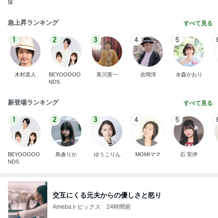
猿
急上昇ランキング
すべて見る
1
2
3
4
5
木村直人
BEYOOOOO
美川憲一
吉岡淳
水森かおり
NDS
新登場ランキング
すべて見る
1
2
3
4
5
BEYOOOOO
島倉りか
ゆうこりん
MOMIママ
石 安伊
NDS
交互にくる元夫からの優しさと怒り
Amebaトピックス
24時間前