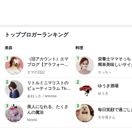
トップブロガーランキング
美容
料理
1
1
（旧アカウント）エマ
栄養士ママそっち
ブログ【アラフォー会
簡単美味しいサイ
社売却セカンドライ
献立
エマの日記
そっち～
フ】
2
2
リトルミニマリストの
ゆうき酒場
ビューティコラム The
ゆうき
little minimalist's bea
あねっさ／anessa
uty colum
3
3
美人になれる、たくさ
毎日笑顔で過ごし
んの魔法
モモ母さん
hiromi