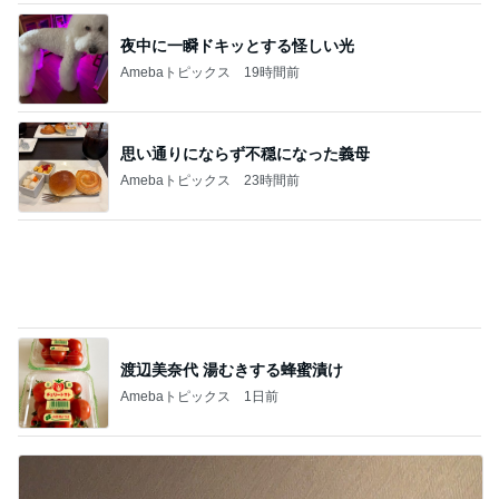
渡辺美奈代 湯むきする蜂蜜漬け
Amebaトピックス
1日前
ママとママ友と触れ合った大自然