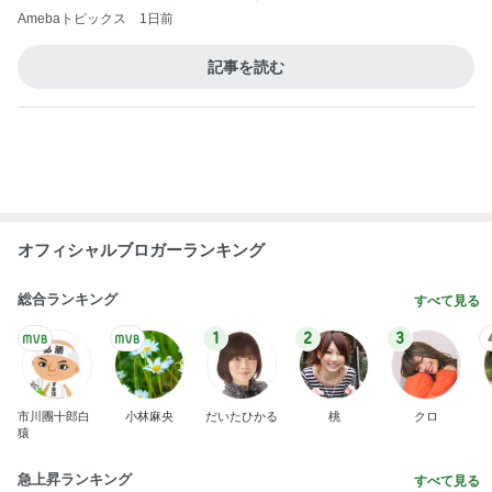
オフィシャルブロガーランキング
総合ランキング
すべて見る
1
2
3
市川團十郎白
小林麻央
だいたひかる
桃
クロ
猿
急上昇ランキング
すべて見る
1
2
3
4
5
AKB48
たんぽぽ川村
北村総一朗
北別府学
OCHA NORM
エミコ
A
新登場ランキング
すべて見る
1
2
3
4
5