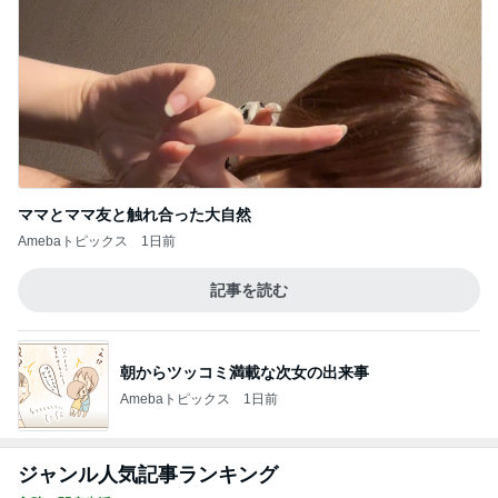
Amebaトピックス
1日前
記事を読む
朝からツッコミ満載な次女の出来事
Amebaトピックス
1日前
ジャンル人気記事ランキング
入院・闘病生活
苦しい！痛い！しんどい！
1
子宮頸がん→肺に遠隔転移で余命宣告！エンの記録
[PETCT結果！！]首と胸が光ってました…
2
レアな人生を歩む☆みのりの日常