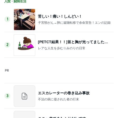
エスカレーターの巻き込み事故
3
不治の病に侵された者の行末
ここへ来てまたふりだしです
4
13歳でがん告知 ✩.*˚愛娘は今日も笑顔です✩.*˚
［医療用麻薬］ナルサス6mg
5
32歳→現在40歳 乳がん闘病共生日記【転移編】
このジャンルの記事をもっと見る