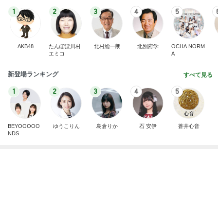
BEYOOOOO
ゆうこりん
島倉りか
石 安伊
蒼井心音
NDS