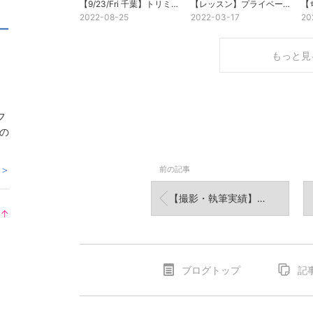
【9/23/Fri 千葉】トリミングサロンのフリースペースで撮影会を開催します！
【レッスン】プライベートでのスマフォトレッスンはオリジナルメニューでみっちりと
2022-08-25
2022-03-17
20
ー
もっと見
フ
の
 ＞
前の記事
【撮影・執筆実績】撮影・執筆実績
↑
ラ
ン
キ
ブログトップ
記
ン
グ
上