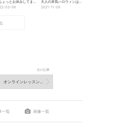
【ちょっとお休みしてました】愛犬の病気、旅立ち、そして今とこれから
大人の本気ハロウィンは最高！その3（ラスト）
22-03-06
2021-11-09
る
次の記事
オンラインレッスンについて
事一覧
画像一覧