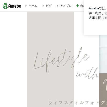
救急搬送され余命一
ホーム
ピグ
アメブロ
【レッスン】 | 東京・日本橋のおしゃれなフォトスタジオ 