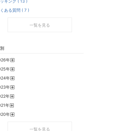
ッキング ( 13 )
くある質問 ( 7 )
一覧を見る
別
026
年
開
025
年
く
開
024
年
く
開
023
年
く
開
022
年
く
開
021
年
く
開
020
年
く
開
く
一覧を見る