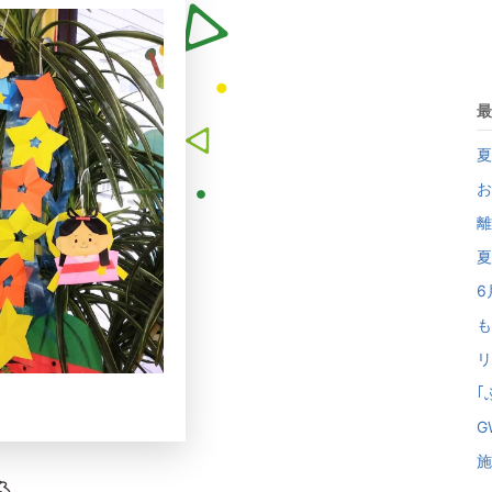
最
夏
お
離
夏
6
も
リ
｢
G
施