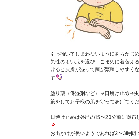
引っ掻いてしまわないようにあらかじ
気性のよい服を選び、こまめに着替え
けると皮膚が湿って菌が繁殖しやすく
す
塗り薬（保湿剤など）→日焼け止め→
策をしてお子様の肌を守ってあげてく
日焼け止めは外出の15〜20分前に塗
お出かけが長いようであれば2〜3時間