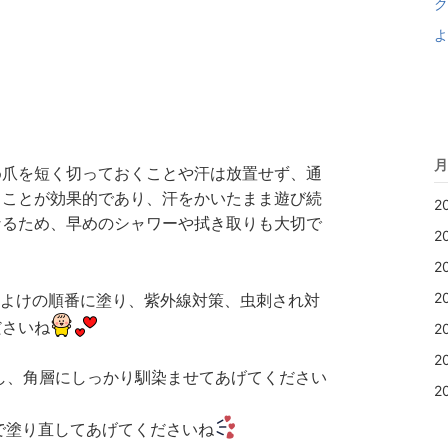
ク
よ
月
め爪を短く切っておくことや汗は放置せず、通
ることが効果的であり、汗をかいたまま遊び続
2
なるため、早めのシャワーや拭き取りも大切で
2
2
2
虫よけの順番に塗り、紫外線対策、虫刺され対
ださいね
2
2
布し、角層にしっかり馴染ませてあげてください
2
で塗り直してあげてくださいね