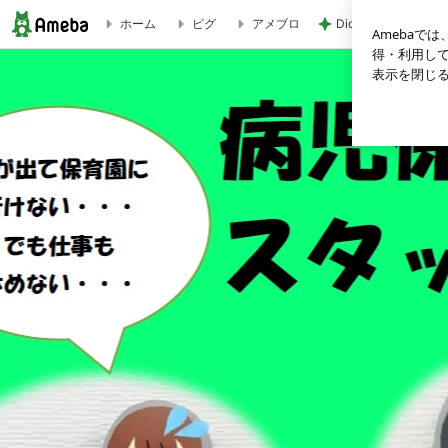
Diorの秋コスメの
ホーム
ピグ
アメブロ
夏を元気に過ごす方法 | 病児保育室リトルベアーのブログ