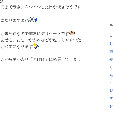
中旬まで続き、ムシムシした日が続きそうです
ちになりますよね
テ
能が未発達なので非常にデリケートです
未
、あせも、おむつかぶれなどが起こりやすいた
お
策が必要になります
施
そこから菌が入り「とびひ」に発展してしまう
登
リ
健
イ
製
季
お