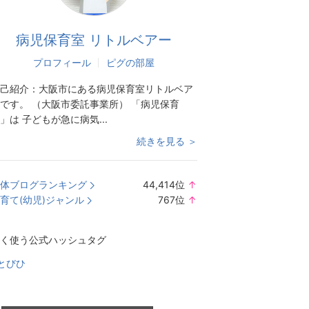
病児保育室 リトルベアー
プロフィール
ピグの部屋
己紹介：
大阪市にある病児保育室リトルベア
です。 （大阪市委託事業所） 「病児保育
」は 子どもが急に病気...
続きを見る ＞
体ブログランキング
44,414
位
↑
ラ
育て(幼児)ジャンル
767
位
↑
ン
ラ
キ
ン
く使う公式ハッシュタグ
ン
キ
グ
ン
とびひ
上
グ
昇
上
昇