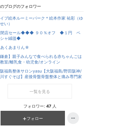
のブログのフォロワー
イブ絵本ルーミーパーク＊絵本作家 祐彩（ゆ
せい）
閉店セール◆◆◆ ９０％オフ ◆１円 ペ
ルシャ絨毯◆
☆あくあまりん☆
鎌倉】親子みんなで食べられる赤ちゃんごは
教室/離乳食・幼児食/オンライン
阪福島整体サロンyasu【大阪福島/野田阪神/
川すぐそば】産後骨盤骨盤整体と痛み専門家
一覧を見る
フォロワー:
47
人
フォロー