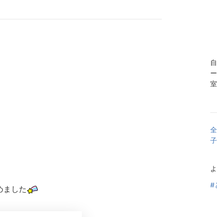
自
ー
室
全
子
よ
#
めました