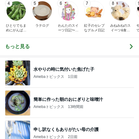
4
5
6
7
8
ひとりでもま
ラテログ
わんたのスイ
紅子のセレブ
みねみねのス
めにがんばる
ーツ日記〜小
なグルメ日記
イーツ&食パ
ブログ
さな幸せ♡コ
ンブログ❤️
ンビニスイー
ツ〜
もっと見る
水やりの時に気付いた焦げた子
Amebaトピックス
1日前
簡単に作った朝のおにぎりと味噌汁
Amebaトピックス
13時間前
申し訳なくもありがたい母の介護
Amebaトピックス
2日前