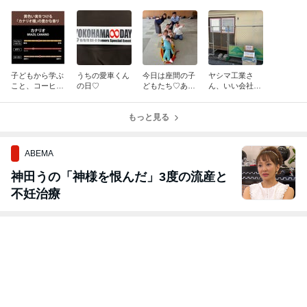
子どもから学ぶ
うちの愛車くん
今日は座間の子
ヤシマ工業さ
こと、コーヒー
の日♡
どもたち♡あり
ん、いい会社さ
に癒されること
がとう♡
んと思ったです
♡
♡
もっと見る
ABEMA
神田うの「神様を恨んだ」3度の流産と
不妊治療