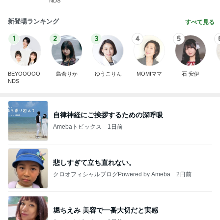
NDS
新登場ランキング
すべて見る
1
2
3
4
5
BEYOOOOO
島倉りか
ゆうこりん
MOMIママ
石 安伊
NDS
自律神経にご挨拶するための深呼吸
Amebaトピックス
1日前
悲しすぎて立ち直れない。
クロオフィシャルブログPowered by Ameba
2日前
堀ちえみ 美容で一番大切だと実感