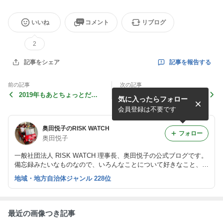
いいね
コメント
リブログ
2
記事を報告する
記事をシェア
前の記事
次の記事
2019年もあとちょっとだな
Merry Xmas♡イルミネーシ
気に入ったらフォロー
ぁ〜
ョン☆
会員登録は不要です
奥田悦子のRISK WATCH
フォロー
奥田悦子
一般社団法人 RISK WATCH 理事長、奥田悦子の公式ブログです。
備忘録みたいなものなので、いろんなことについて好きなこと、気
になること、お知らせしたいこと、などなど、好きなように書いて
地域・地方自治体ジャンル 228位
います。 誰かが幸せな気持ちになれるといいな〜と思ってます♡
最近の画像つき記事