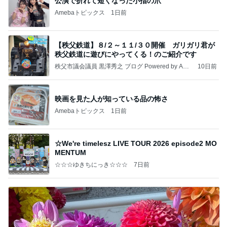
公演で折れて短くなった小指の爪
Amebaトピックス
1日前
【秩父鉄道】８/２～１１/３０開催 ガリガリ君が
秩父鉄道に遊びにやってくる！のご紹介です
秩父市議会議員 黒澤秀之 ブログ Powered by Ame
10日前
ba
映画を見た人が知っている品の怖さ
Amebaトピックス
1日前
☆We're timelesz LIVE TOUR 2026 episode2 MO
MENTUM
☆☆☆ゆきちにっき☆☆☆
7日前