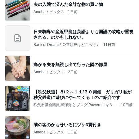
夫の入院で済んだ余計な物の買い物
Amebaトピックス
1日前
日東駒専や産近甲龍は英語よりも国語の攻略が重視
される、のかもしれない。
Bank of Dreamの公営競技はどこへ行く
11日前
痛がる夫を無視し出て行った隣の部屋
Amebaトピックス
2日前
【秩父鉄道】８/２～１１/３０開催 ガリガリ君が
秩父鉄道に遊びにやってくる！のご紹介です
秩父市議会議員 黒澤秀之 ブログ Powered by Ame
10日前
ba
隣の客のかもせいろにヅケ3貫付き
Amebaトピックス
1日前