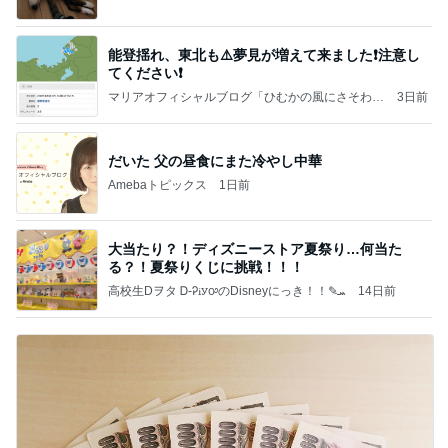
能登揺れ、東北も⚠️夢見が増えて来ました❗️注意し
てください❗️
マリアオフィシャルブログ「ひむかの風にさそわれ
3日前
て」Powered by Ameba
だいた 父の昼食にまた冷やし中華
Amebaトピックス
1日前
大当たり？！ディズニーストア夏祭り…何当た
る？！夏祭りくじに挑戦！！！
高校生Dヲタ Ꭰ-ᎮꭵꭹꭴのDisneyにっき！！✎ܚ
14日前