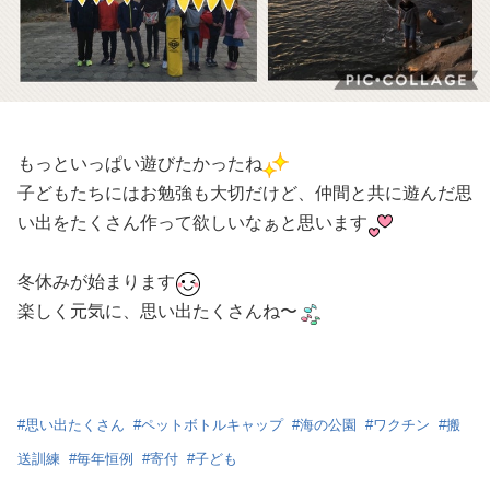
もっといっぱい遊びたかったね
子どもたちにはお勉強も大切だけど、仲間と共に遊んだ思
い出をたくさん作って欲しいなぁと思います
冬休みが始まります
楽しく元気に、思い出たくさん
ね〜
#
思い出たくさん
#
ペットボトルキャップ
#
海の公園
#
ワクチン
#
搬
送訓練
#
毎年恒例
#
寄付
#
子ども