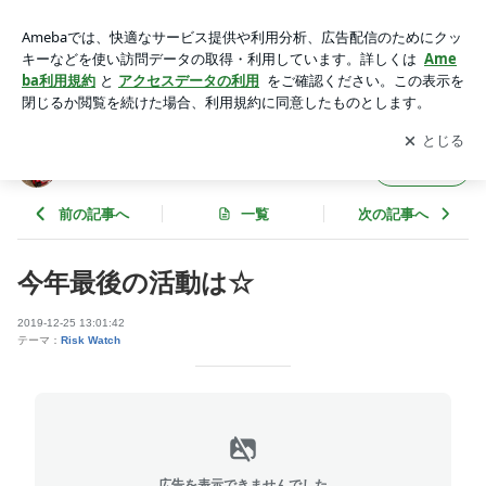
今年最後の活動は☆ | 奥田悦子のRISK WATCH
アプリをダウンロードして
ブログの更新通知
を受け取りまし
開く
ょう。
奥田悦子のRISK WATCH
フォロー
前の記事へ
一覧
次の記事へ
今年最後の活動は☆
2019-12-25 13:01:42
テーマ：
Risk Watch
広告を表示できませんでした