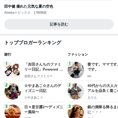
田中健 撮れた元気な夏の空色
Amebaトピックス
17時間前
記事を読む
トップブロガーランキング
旅行
ファッション
1
1
「吉田さんちのファミ
妻です。ママです
リー日記」Powered b
です。
y Ameba 吉田さんファ
吉田さんファミリー
eri.
ミリーオフィシャルブ
ログ
2
2
☆やまあこ☆さんのデ
40代からの大人
ィズニー日記
アルを品良く着こ
ファッションブロ
☆やまあこ☆
えりん
3
3
日々是甘露2〜ディズニ
銀の滴降る降るま
ー風味〜
に・・・