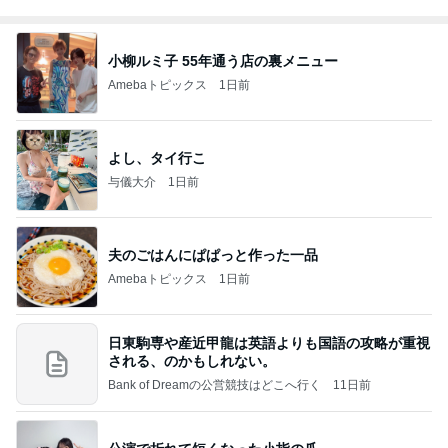
小柳ルミ子 55年通う店の裏メニュー
Amebaトピックス
1日前
よし、タイ行こ
与儀大介
1日前
夫のごはんにぱぱっと作った一品
Amebaトピックス
1日前
日東駒専や産近甲龍は英語よりも国語の攻略が重視
される、のかもしれない。
Bank of Dreamの公営競技はどこへ行く
11日前