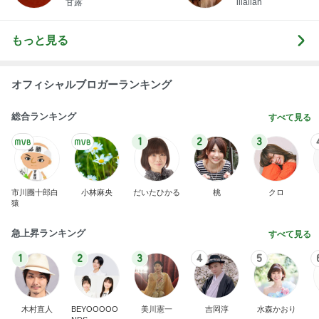
甘露
illallan
もっと見る
オフィシャルブロガーランキング
総合ランキング
すべて見る
1
2
3
市川團十郎白
小林麻央
だいたひかる
桃
クロ
猿
急上昇ランキング
すべて見る
1
2
3
4
5
木村直人
BEYOOOOO
美川憲一
吉岡淳
水森かおり