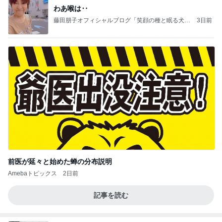
わあ喉は‥
藤田朋子オフィシャルブログ「笑顔の種と眠る犬」
3日前
Powered by Ameba
前医が延々と始めた蝉の分布説明
Amebaトピックス
2日前
記事を読む