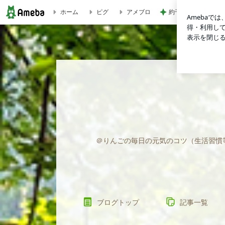
約千円のアイスが一
ホーム
ピグ
アメブロ
東洋医学とツボの会 | 健康貯金で毎日元気(^^)/
＠りんごの毎日の元気のコツ（生活習慣
ブログトップ
記事一覧