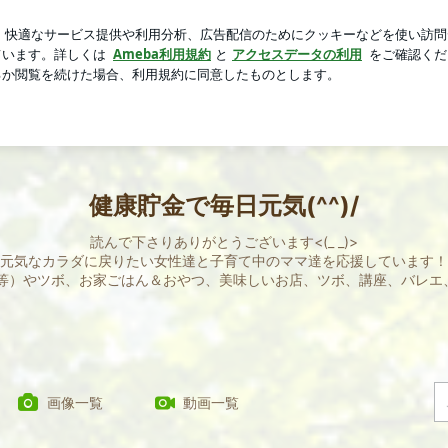
番人気の会場
芸能人ブログ
人気ブログ
新規登録
ロ
健康貯金で毎日元気(^^)/
読んで下さりありがとうございます<(_ _)>
元気なカラダに戻りたい女性達と子育て中のママ達を応援しています！
等）やツボ、お家ごはん＆おやつ、美味しいお店、ツボ、講座、バレエ、
画像一覧
動画一覧