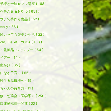
子様と一緒☆ママ講座 ( 168 )
ウチご飯＆おやつ ( 651 )
ウチで手作り食品 ( 152 )
colly ( 86 )
経カップ☆楽チン生活 ( 22 )
ody、Ballet、YOGA ( 153 )
・化粧品+シャンプー ( 54 )
イアー ( 14 )
出かけ ( 65 )
になる子育て ( 65 )
験生＆親御様へ ( 19 )
ちゃんの待ち方 ( 11 )
修・勉強会（医学系） ( 250 )
康運動指導士関連 ( 22 )