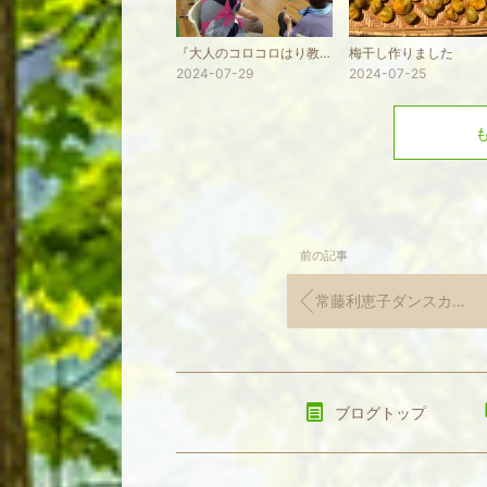
『大人のコロコロはり教室』in高田介護予防センター
梅干し作りました
2024-07-29
2024-07-25
前の記事
常藤利恵子ダンスカンパニー記念公演
ブログトップ