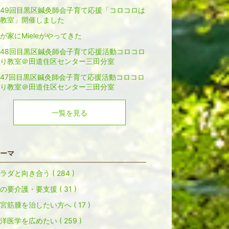
49回目黒区鍼灸師会子育て応援「コロコロは
教室」開催しました
が家にMieleがやってきた
48回目黒区鍼灸師会子育て応援活動コロコロ
り教室＠田道住区センター三田分室
47回目黒区鍼灸師会子育て応援活動コロコロ
り教室＠田道住区センター三田分室
一覧を見る
ーマ
ラダと向き合う ( 284 )
の要介護・要支援 ( 31 )
宮筋腫を治したい方へ ( 17 )
洋医学を広めたい ( 259 )