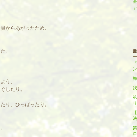
全
ア
会員からあがったため、
した。
最
『
ン
梅
るよう、
我
ほぐしたり。
第
り
したり、ひっぱったり。
【
法
、
と、
第
ロ