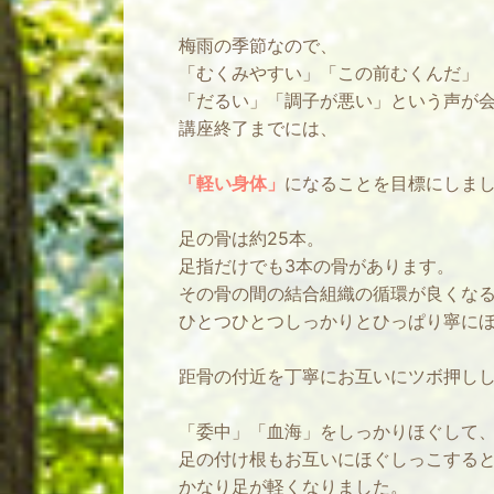
梅雨の季節なので、
「むくみやすい」「この前むくんだ」
「だるい」「調子が悪い」という声が
講座終了までには、
「軽い身体」
になることを目標にしま
足の骨は約25本。
足指だけでも3本の骨があります。
その骨の間の結合組織の循環が良くな
ひとつひとつしっかりとひっぱり寧に
距骨の付近を丁寧にお互いにツボ押し
「委中」「血海」をしっかりほぐして
足の付け根もお互いにほぐしっこする
かなり足が軽くなりました。