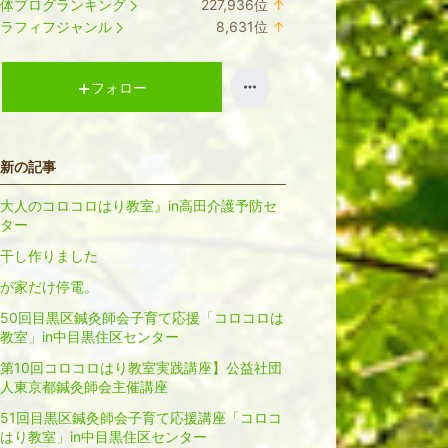
体ブログランキング
227,936
位
↑
ラ
ラフィフジャンル
8,631
位
↑
ン
ラ
キ
ン
ン
キ
フォロー
グ
ン
上
グ
昇
上
新の記事
昇
大人のコロコロはり教室』in高田介護予防セ
ター
干し作りました
が家だけ停電。
50回目黒区鍼灸師会子育て応援「コロコロは
教室」in中目黒住区センター
第10回コロコロはり教室実践講座】公益社団
人東京都鍼灸師会主催講座
51回目黒区鍼灸師会子育て応援講座「コロコ
はり教室」in中目黒住区センター