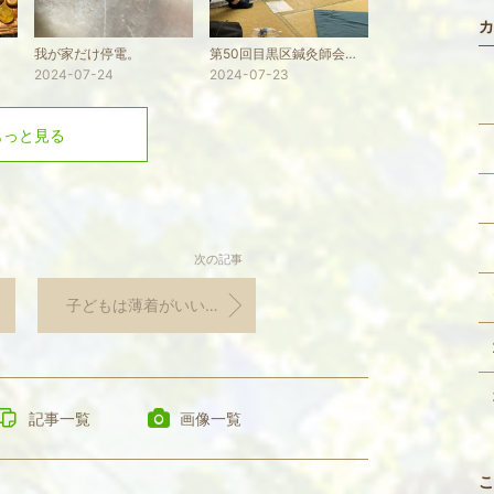
カ
我が家だけ停電。
第50回目黒区鍼灸師会子育て応援「コロコロはり教室」in中目黒住区センター
2024-07-24
2024-07-23
もっと見る
次の記事
子どもは薄着がいいのでしょうか？
記事一覧
画像一覧
こ