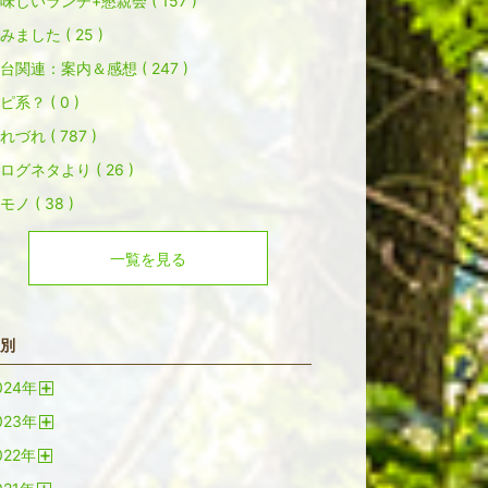
味しいランチ+懇親会 ( 157 )
みました ( 25 )
台関連：案内＆感想 ( 247 )
ピ系？ ( 0 )
れづれ ( 787 )
ログネタより ( 26 )
モノ ( 38 )
一覧を見る
別
024
年
開
023
年
く
開
022
年
く
開