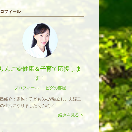
ロフィール
りんご＠健康＆子育て応援しま
す！
プロフィール
ピグの部屋
己紹介：
家族：子ども3人が独立し、夫婦二
の生活になりました＼(^o^)／
続きを見る ＞