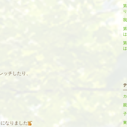
第
り
我
第
は
第
は
レッチしたり、
テ
、
カ
親
子
うになりました
東