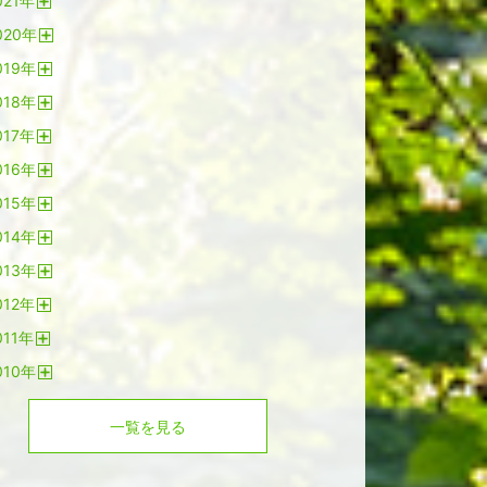
021
年
く
開
020
年
く
開
019
年
く
開
018
年
く
開
017
年
く
開
016
年
く
開
015
年
く
開
014
年
く
開
013
年
く
開
012
年
く
開
011
年
く
開
010
年
く
開
く
一覧を見る