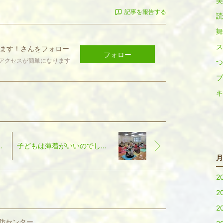
美
記事を報告する
読
舞
ス
ます！
さんをフォロー
フォロー
アクセスが簡単になります
つ
ブ
キ
ンパニー記念公演
子どもは薄着がいいのでしょうか？
月
2
2
2
予防センター