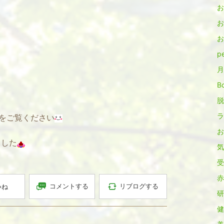
お
お
お
pe
月
B
脱
ラ
」をご覧ください
お
ました
気
受
赤
コメントする
リブログする
いね
研
健