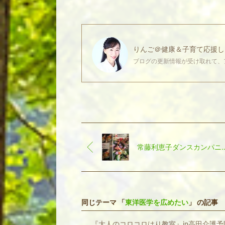
りんご＠健康＆子育て応援し
ブログの更新情報が受け取れて、
常藤利恵子ダンスカ
同じテーマ 「
東洋医学を広めたい
」 の記事
『大人のコロコロはり教室』in高田介護