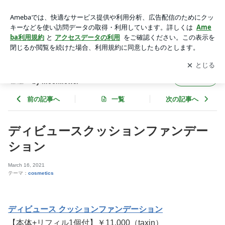
ディビュースクッションファンデーション | 山口県宇部市 エス
テ・アロマサロン SALON by moonflower
アプリをダウンロードして
ブログの更新通知
を受け取りまし
開く
ょう。
山口県宇部市 エステ・アロマサロン SALON
フォロー
by moonflower
前の記事へ
一覧
次の記事へ
ディビュースクッションファンデー
ション
March 16, 2021
テーマ：
cosmetics
ディビュース クッションファンデーション
【本体+リフィル1個付】￥11,000（taxin）