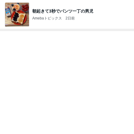
朝起きて3秒でパンツ一丁の男児
Amebaトピックス
2日前
トップブロガーランキング
インテリア&DIY
ペット
1
1
おうちと暮らしのレシ
しろとくろしろ
ピ 〜HOME&LIFE〜
たまねぎ
yuki (ドキ子）
2
2
ほんとうに必要な物し
母さんは今日も世
か持たない暮らし◆Ke
やく
ep Life Simple◆〜イ
yukiko
藤緒 ミルカ
ンテリアのきろく〜
3
3
１００均・カルディ大
白柴 『きなこ』 
好き！食いしん坊☆き
楽ブログ
らりん☆のブログ
☆きらりん☆
ひろ☆みき