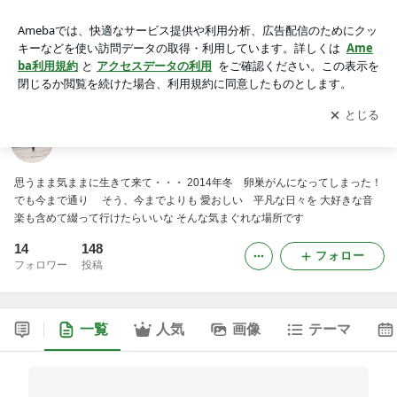
ミエルコト キコエルコト
アプリをダウンロードして
ブログの更新通知
を受け取りまし
開く
ょう。
ミエルコト キコエルコト
思うまま気ままに生きて来て・・・ 2014年冬 卵巣がんになってしまった！
でも今まで通り そう、今までよりも 愛おしい 平凡な日々を 大好きな音
楽も含めて綴って行けたらいいな そんな気まぐれな場所です
14
148
フォロー
フォロワー
投稿
一覧
人気
画像
テーマ