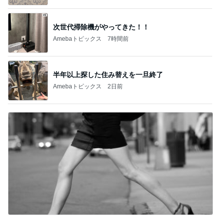
BEYOOOOO
島倉りか
ゆうこりん
石 安伊
蒼井心音
NDS
芸能人・有名人ブログ TOPへ
次世代掃除機がやってきた！！
Amebaトピックス
7時間前
水森かおり 祖父になった先輩歌手
Amebaトピックス
1日前
森口博子 41個のドーナツに感激
Amebaトピックス
17時間前