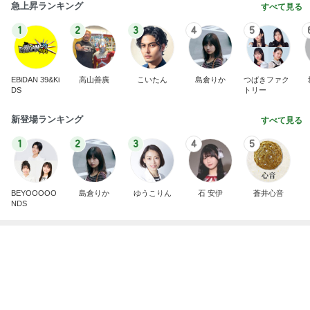
長女に教えて貰った癒される香り
Amebaトピックス
1日前
記事を読む
してもらった大好きなヘアアレンジ
Amebaトピックス
9時間前
川崎希 長女と選んだ可愛いお守り
Amebaトピックス
1日前
物欲スイッチが入った夫婦の戦利品