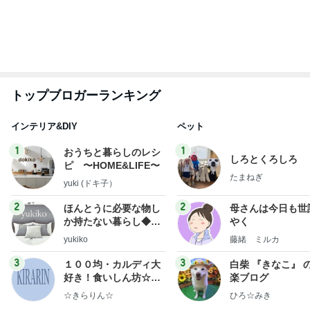
もっと見る
18歳息子の自炊に笑った切り方
Amebaトピックス
2日前
キャシー中島 絶好調でキルトカット
Amebaトピックス
1日前
絶対好きだと言われ頂いたお土産
Amebaトピックス
1日前
次世代掃除機がやってきた！！
Amebaトピックス
7時間前