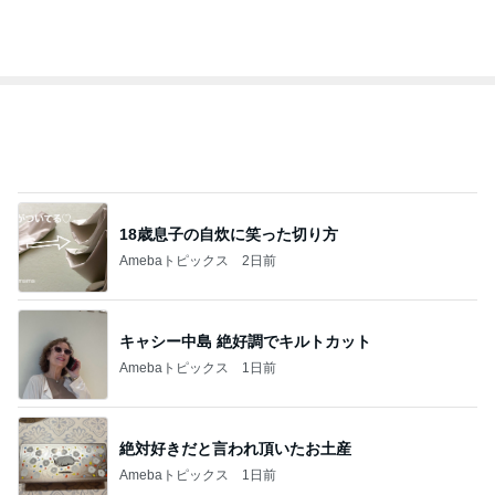
オフィシャルブロガーランキング
総合ランキング
すべて見る
1
2
3
市川團十郎白
小林麻央
だいたひかる
桃
クロ
猿
急上昇ランキング
すべて見る
1
2
3
4
5
EBiDAN 39&Ki
高山善廣
こいたん
島倉りか
つばきファク
DS
トリー
新登場ランキング
すべて見る
1
2
3
4
5