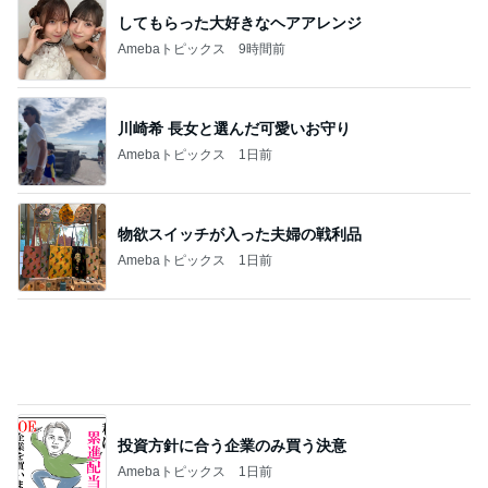
Amebaトピックス
1日前
記事を読む
私と次女が発熱中に頼もしい長女
Amebaトピックス
10時間前
ジャンル人気記事ランキング
猫との生活
妹夫婦の新居へ
1
関西子ナシ夫婦＆ベンガル猫のがむしゃらな毎日
完全脱力の家猫の姿をどうぞ
2
母さんは今日も世話をやく