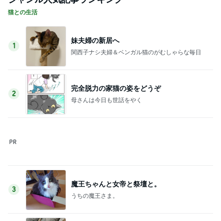
記事を読む
鷲と鷹の大きさでしていた勘違い
Amebaトピックス
13時間前
ヘルパー13年で得た利用者の信頼
Amebaトピックス
11時間前
堀ちえみ めちゃくちゃ遅めの夕飯
Amebaトピックス
1日前