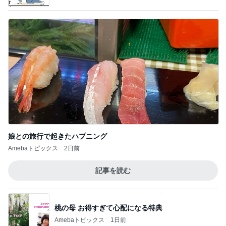
魔王ちゃんと女帝と祭壇と。
3
うちの魔王さま。
明日は秘密の譲渡会！＆待機チマチマ♪ドレミ
の歌
4
ＮＰＯ法人ねこけん Official Blog
熱烈プロポーズ！島江ちゃん正式譲渡のご報
告
5
ニャンこまルームへようこそ
このジャンルの記事をもっと見る