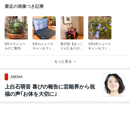
最近の画像つき記事
8月スケジュー
5月のニュース
第37回【ほっこ
3月4月ニュース
ルのご案内
キャン＆ゴッド
りん】ありがと
キャン＆ゴッド
クリーナー体験
うございました
クリーナー体験
会
会
もっと見る
ABEMA
上白石萌音 喜びの報告に芸能界から祝
福の声｢お体を大切に｣