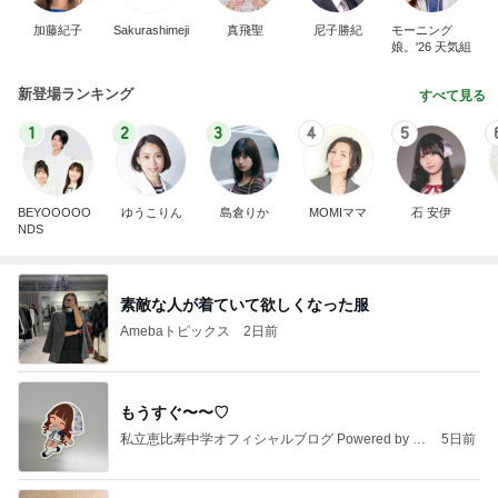
加藤紀子
Sakurashimeji
真飛聖
尼子勝紀
モーニング
娘。'26 天気組
新登場ランキング
すべて見る
1
2
3
4
5
BEYOOOOO
ゆうこりん
島倉りか
MOMIママ
石 安伊
NDS
素敵な人が着ていて欲しくなった服
Amebaトピックス
2日前
もうすぐ〜〜♡
私立恵比寿中学オフィシャルブログ Powered by A
5日前
meba