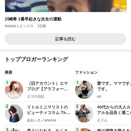
川崎希 1番早起きな次女の運動
Amebaトピックス
1日前
記事を読む
トップブロガーランキング
美容
ファッション
1
1
（旧アカウント）エマ
妻です。ママです
ブログ【アラフォー会
です。
社売却セカンドライ
エマの日記
eri.
フ】
2
2
リトルミニマリストの
40代からの大人
ビューティコラム The
アルを品良く着こ
little minimalist's bea
ファッションブロ
あねっさ／anessa
えりん
uty colum
3
3
美人になれる、たくさ
銀の滴降る降るま