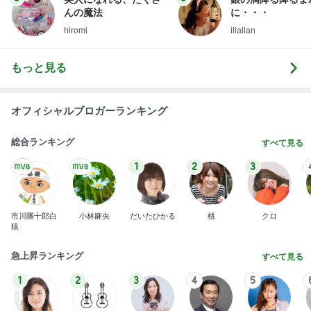
んの魔法
に・・・
hiromi
illallan
もっと見る
オフィシャルブロガーランキング
総合ランキング
すべて見る
1
2
3
市川團十郎白
小林麻央
だいたひかる
桃
クロ
猿
急上昇ランキング
すべて見る
1
2
3
4
5