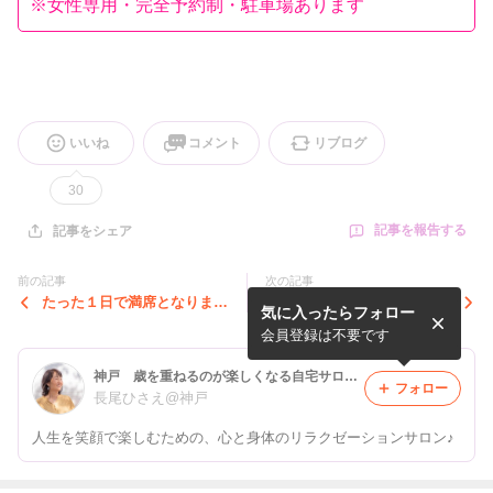
※女性専用・完全予約制・駐車場あります
いいね
コメント
リブログ
30
記事を報告する
記事をシェア
前の記事
次の記事
たった１日で満席となりまし
中国民間療法かっさ健康美容
気に入ったらフォロー
た！！
法講習会へ
会員登録は不要です
神戸 歳を重ねるのが楽しくなる自宅サロンSmile
フォロー
長尾ひさえ@神戸
人生を笑顔で楽しむための、心と身体のリラクゼーションサロン♪