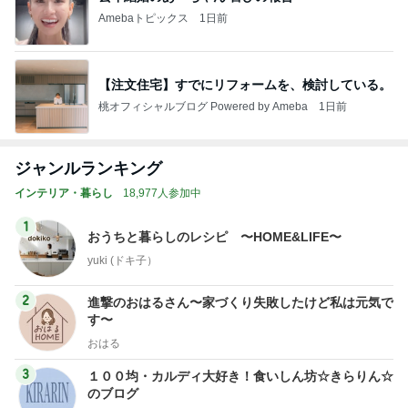
Amebaトピックス
1日前
【注文住宅】すでにリフォームを、検討している。
桃オフィシャルブログ Powered by Ameba
1日前
ジャンルランキング
インテリア・暮らし
18,977人参加中
1
おうちと暮らしのレシピ 〜HOME&LIFE〜
yuki (ドキ子）
2
進撃のおはるさん〜家づくり失敗したけど私は元気で
す〜
おはる
3
１００均・カルディ大好き！食いしん坊☆きらりん☆
のブログ