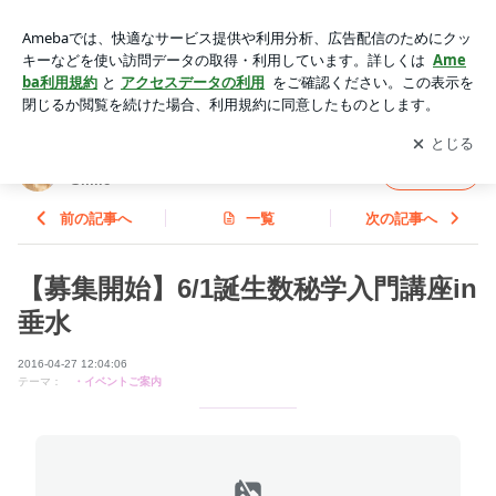
【募集開始】6/1誕生数秘学入門講座in垂水 | 神戸 歳を重ねる
のが楽しくなる自宅サロンSmile
アプリをダウンロードして
ブログの更新通知
を受け取りまし
開く
ょう。
神戸 歳を重ねるのが楽しくなる自宅サロン
フォロー
Smile
前の記事へ
一覧
次の記事へ
【募集開始】6/1誕生数秘学入門講座in
垂水
2016-04-27 12:04:06
テーマ：
・イベントご案内