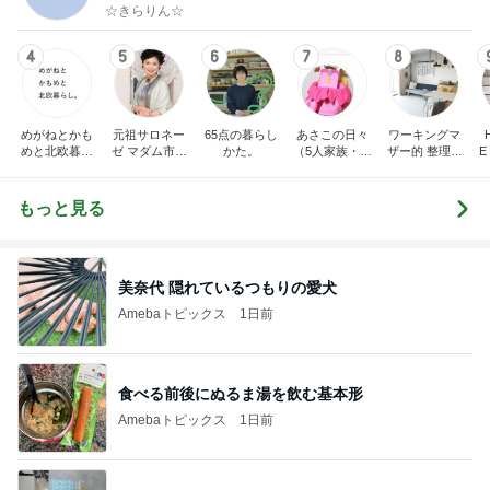
☆きらりん☆
4
5
6
7
8
めがねとかも
元祖サロネー
65点の暮らし
あさこの日々
ワーキングマ
めと北欧暮ら
ゼ マダム市川
かた。
（5人家族・投
ザー的 整理収
E
し
のほのぼのブ
資・家計簿・
納 ＆ 北欧イン
ログ
雑貨）
テリア
もっと見る
美奈代 隠れているつもりの愛犬
Amebaトピックス
1日前
食べる前後にぬるま湯を飲む基本形
Amebaトピックス
1日前