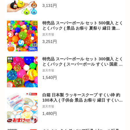
縁日 露店 おまけ 子ども会 夏祭り つかみ取
3,131円
り}[子供会 保育園 幼稚園 景品 イベント お
祭り プレゼント 人気]【色柄指定不可】
特売品 スーパーボール セット 500個入 とく
とくパック { 景品 お祭り 夏祭り 縁日 激安 }
{ スーパーボール すくい 500個 スーパーボ
楽天市場
ールすくい 業務用 詰め合わせ とくとくスー
3,251円
パーボールセット }[24F26]{配送区分D} 送
料無料(※沖縄・離島発送不可)
特売品 スーパーボール セット 300個入 とく
とくパック { スーパーボール すくい 国産 日
本製 スーパーボールすくい セール 激安 安
楽天市場
い 特価 とくとくスーパーボールセット 300
1,540円
個 }{ 縁日 すくい 業務用 お祭り 夏祭り }[24
G15]{配送区分D}
白箱 日本製 ラッキースクープ すくい枠 約
100本入 { 子供会 景品 お祭り 縁日 すくい
スーパーボールすくい 普通 国産 ポイ 5号 6
楽天市場
号 7号 縁日すくい ポイキャッチ } [omkAA-
1,480円
00061omk]{配送区分D}