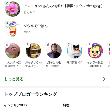
2
アンニョン♪あんみつ姫！【韓国･ソウル･食べ歩き】
あんみつ
3
ソウルでごはん
miho
4
5
6
7
8
大人女子っぽ
月イチソウル
息子と同級
毎日笑顔で☆
イクラの雑記
旅＠韓国ソウ
で美活とショ
生。韓国留学
＠KOREA
ル♡旅と毎日
ッピング★ア
おかんの泣き
あれこれ日記
ラフィフ韓国
笑い‼inソウ
滞在記
ル‼
もっと見る
トップブロガーランキング
インテリア&DIY
料理