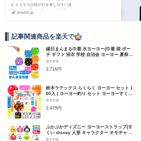
요 そろそろ日韓が行き来しやすい状
況にある今日この頃このまま以前のよ
ameblo.jp
うに行き来しやくなればなと思ってい
ますそ…
記事関連商品を楽天で
縁日まんまる巾着 水ヨーヨー{巾着 袋 ポー
チ ギフト 浴衣 学校 自治会 ヨーヨー 夏祭り
まつり 納涼 お子様ランチ 子ども会 施設}[子
楽天市場
供会 保育園 幼稚園 景品 イベント お祭り プ
1,716円
レゼント 人気]【色柄指定不可】【不良対応
不可】
鈴木ラテックス らくらく ヨーヨー セット 1
00入 { ヨーヨー釣り セット ヨーヨーすくい
ヨーヨー風船 釣り 縁日 景品 お祭り 釣り針
楽天市場
イベント 夏祭り }{ 水風船 簡単 子供会 くじ
2,479円
引き 水ヨーヨー }[24G11]{配送区分D} 送料
無料(※沖縄・離島発送不可)
ぷかぷかディズニー ヨーヨーストラップ{す
くい disney 人形 キャラクター オモチャ 縁
日すくい 玩具 おもちゃ かわいい 鳴る 浮く
楽天市場