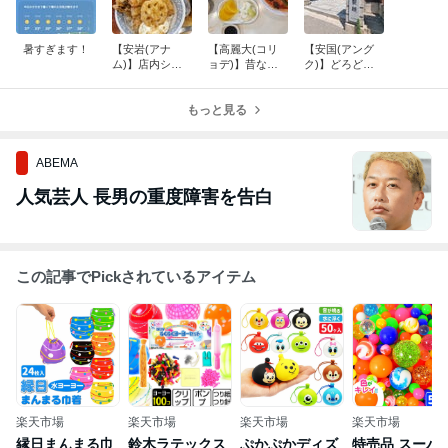
暑すぎます！
【安岩(アナ
【高麗大(コリ
【安国(アング
ム)】店内シュ
ョデ)】昔なが
ク)】どろどろ
ープリームだら
らのジャジャン
カルグクス
けの天丼屋
麺が食べれる食
もっと見る
堂
ABEMA
人気芸人 長男の重度障害を告白
この記事でPickされているアイテム
楽天市場
楽天市場
楽天市場
楽天市場
縁日まんまる巾
鈴木ラテックス
ぷかぷかディズ
特売品 スーパ