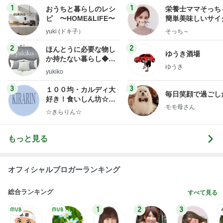
1
1
おうちと暮らしのレシ
栄養士ママそっち
ピ 〜HOME&LIFE〜
簡単美味しいサイ
献立
yuki (ドキ子）
そっち～
2
2
ほんとうに必要な物し
ゆうき酒場
か持たない暮らし◆Ke
ゆうき
ep Life Simple◆〜イ
yukiko
ンテリアのきろく〜
3
3
１００均・カルディ大
毎日笑顔で過ごし
好き！食いしん坊☆き
モモ母さん
らりん☆のブログ
☆きらりん☆
もっと見る
オフィシャルブロガーランキング
総合ランキング
すべて見る
1
2
3