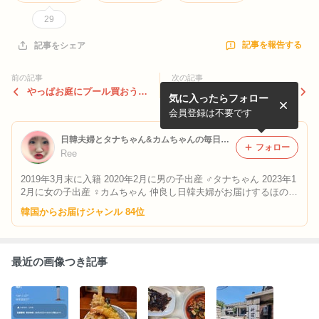
29
記事を報告する
記事をシェア
前の記事
次の記事
やっぱお庭にプール買おうか
カムちゃん初の花火といまだ
気に入ったらフォロー
な～
に怖いタナちゃん
会員登録は不要です
日韓夫婦とタナちゃん&カムちゃんの毎日がはちゃめちゃブログ
フォロー
Ree
2019年3月末に入籍 2020年2月に男の子出産 ♂タナちゃん 2023年1
2月に女の子出産 ♀カムちゃん 仲良し日韓夫婦がお届けするほのぼ
の韓国で子育て&韓国情報のブログです。
韓国からお届けジャンル 84位
最近の画像つき記事