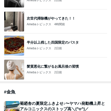
Amebaトピックス
2日前
次世代掃除機がやってきた！！
Amebaトピックス
4時間前
半分以上残した四国限定のパスタ
Amebaトピックス
2日前
髪質悪化に繋がるお風呂後の習慣
Amebaトピックス
2日前
#
金魚
菊廼舎の夏限定ふきよせ♪〜ヤマハ発動機上昇と
アルコニックスのストップ高＼(^o^)／