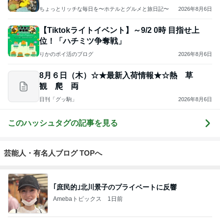
ちょっとリッチな毎日を〜ホテルとグルメと旅日記〜
2026年8月6日
【Tiktokライトイベント】～9/2 0時 目指せ上
位！「ハチミツ争奪戦」
りかのポイ活のブログ
2026年8月6日
8月６日（木）☆★最新入荷情報★☆熱 草
観 爬 両
日刊「グッ駒」
2026年8月6日
このハッシュタグの記事を見る
芸能人・有名人ブログ TOPへ
｢庶民的｣北川景子のプライベートに反響
Amebaトピックス
1日前