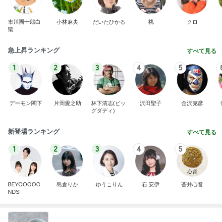
市川團十郎白
小林麻央
だいたひかる
桃
クロ
猿
急上昇ランキング
すべて見る
1
2
3
4
5
デーモン閣下
片岡愛之助
林下清志(ビッ
沢田聖子
金沢克彦
グダディ)
新登場ランキング
すべて見る
1
2
3
4
5
BEYOOOOO
島倉りか
ゆうこりん
石 安伊
蒼井心音
NDS