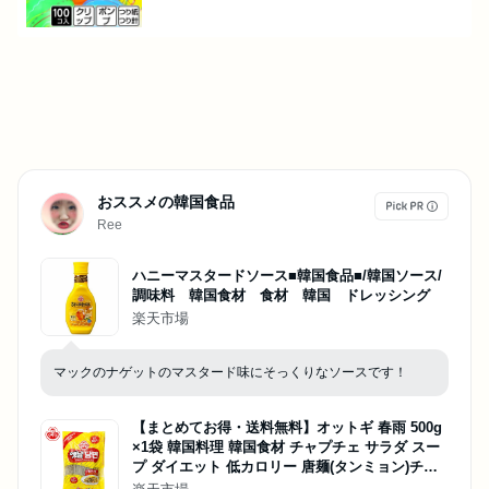
おススメの韓国食品
Ree
ハニーマスタードソース■韓国食品■/韓国ソース/
調味料 韓国食材 食材 韓国 ドレッシング
楽天市場
マックのナゲットのマスタード味にそっくりなソースです！
【まとめてお得・送料無料】オットギ 春雨 500g
×1袋 韓国料理 韓国食材 チャプチェ サラダ スー
プ ダイエット 低カロリー 唐麺(タンミョン)チャ
ップチェの麺 タンミョン