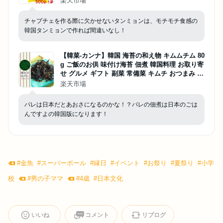
楽天市場
チャプチェを作る際に欠かせないタンミョンは、モチモチ食感の
韓国タンミョンで作れば間違いなし！
【韓菜-カンナ】韓国 海苔の和え物 キムムチム 80
g ご飯のお供 味付け海苔 佃煮 韓国料理 お取り寄
せ グルメ ギフト 副菜 常備菜 キムチ おつまみ 手
作り 無添加
楽天市場
パレは日本だとあおさになるのかな！？パレの佃煮は日本のごは
んですよの韓国版になります！
#
金魚
#
スーパーボール
#
縁日
#
イベント
#
お祭り
#
夏祭り
#
小学
校
#
男の子ママ
#
4歳
#
日本文化
いいね
コメント
リブログ