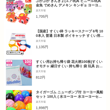
ぷかぷか きんぎょ{エア玩具 ビニール玩具
金魚 でめきん デメキン キンギョ ヨーヨー
ビニールおもちゃ プール 海水浴 縁日 子ど
楽天市場
も会 夏祭り ビニール おもちゃ 屋台}[子供会
1,705円
保育園 幼稚園 景品 イベント お祭り プレゼ
ント 人気]【色柄指定不可】【不良対応不
可】
【国産】すくい枠 ラッキースクープ 6号 10
0本入 普通 日本製 ポイキャッチ すくい用品
えんにち 金魚すくい スーパーボール こども
楽天市場
子ども 家族 ファミリー 男の子 女の子 保育
1,135円
園 幼稚園 小学校 夏休み お祭り 夏祭り 縁日
屋台 出店 露店 おもちゃ 玩具
すくい用お持ち帰り袋 花火柄100枚{すくい
オモチャ 縁日すくい 持ち帰り 袋 玩具 おも
ちゃ 花火柄 スーパーボール プール 縁日 露
楽天市場
店 おまけ 子ども会 夏祭り つかみ取り }[子
812円
供会 保育園 幼稚園 景品 イベント お祭り プ
レゼント 人気]【色柄指定不可】
タイガーゴム ニューポンプ付 ヨーヨー風船
セット 100入 { 水ヨーヨー 水ヨーヨーセッ
ト 釣り ヨーヨー釣り セット ヨーヨー風船
楽天市場
釣り 風船 バルーン }{ 縁日 お祭り 子ども会
1,898円
釣り針 イベント 幼稚園 夏祭り }