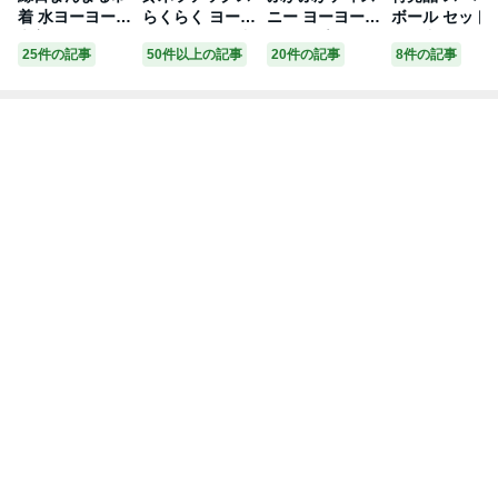
着 水ヨーヨー{
らくらく ヨーヨ
ニー ヨーヨース
ボール セット 
巾着 袋 ポーチ
ー セット 100入
トラップ{ すく
00個入 とくと
25件の記事
50件以上の記事
20件の記事
8件の記事
ギフト 浴衣 自
{ ヨーヨー釣り
い disney 人形
パック { 景品 
治会 夏祭り ま
セット ヨーヨー
キャラクター オ
祭り 夏祭り 縁
つり お子様ラン
すくい 水風船
モチャ 縁日すく
日 激安 }{ スー
チ 子ども会 施
水ヨーヨー ヨー
い 玩具 おもち
パーボール す
設 }[ 子供会 保
ヨー風船 釣り
ゃ かわいい 鳴
い スーパーボ
育園 幼稚園 景
縁日 景品 お祭
る 浮く 縁日 露
ルすくい すく
品 イベント お
り 釣り針 イベ
店 おまけ 子ど
業務用 詰め合
祭り プレゼント
ント 夏祭り }{
も会 夏祭り つ
せ とくとくス
人気 ]【色柄指
簡単 子供会 く
かみ取り }[ 子供
パーボールセ
定不可】【不良
じ引き }[25F07]
会 保育園 幼稚
ト }[25H30] 送
対応不可】
[r3] 送料無料(※
園 景品 イベン
料無料(※沖縄
沖縄・離島発送
ト お祭り プレ
離島発送不可)
不可) {配送区分
ゼント 人気 ]
{配送区分D}
D}
【色柄指定不
可】