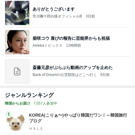
ありがとうございます
市川團十郎白猿オフィシャルB
3日前
柴咲コウ 喜びの報告に芸能界からも祝福
Amebaトピックス
12時間前
斎藤元彦がぶらぶら動画のアップを止めた
Bank of Dreamの公営競技はどこへ行く
9日前
ジャンルランキング
韓国からお届け
7,057人参加中
1
KOREA(こりぁ〜)やっぱり韓国だワン！～韓国旅行
ブログ
ＨＡＬＥ