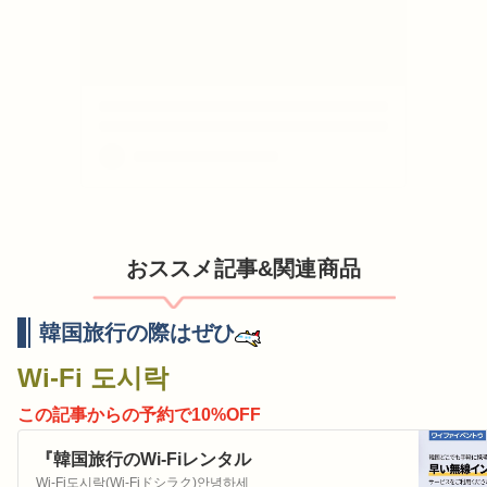
おススメ記事&関連商品
韓国旅行の際はぜひ
Wi-Fi 도시락
この記事からの予約で10%OFF
『韓国旅行のWi-Fiレンタル
の定番と言えばココ！！』
Wi-Fi도시락(Wi-Fiドシラク)안녕하세