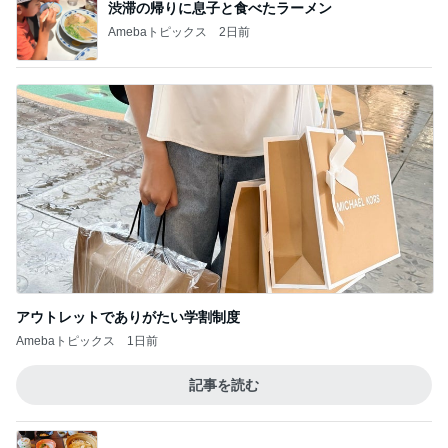
五目あんかけ焼きそば
3
rirak のブログ
セブンイレブンへ
4
idear2016-7-11のブログ
家族と祇園祭〜後祭見学
5
そうだ！京都住もう！
このジャンルの記事をもっと見る
次世代掃除機がやってきた！！
Amebaトピックス
1時間前