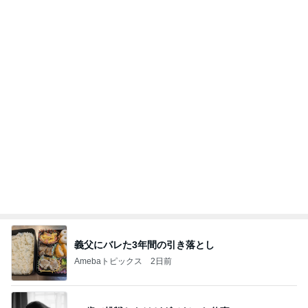
パパに任せた息子の止まらない夜更かし
Amebaトピックス
13時間前
記事を読む
オフィシャルブロガーランキング
総合ランキング
すべて見る
1
2
3
市川團十郎白
小林麻央
だいたひかる
桃
クロ
猿