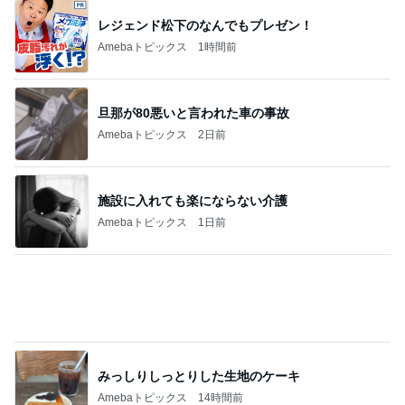
アウトレットでありがたい学割制度
Amebaトピックス
1日前
記事を読む
豪華すぎて夫に引かれた朝ごはん
Amebaトピックス
1日前
桃 加工なしで美しい友人に驚き
Amebaトピックス
10時間前
小原正子 おにぎりとポテチの昼食