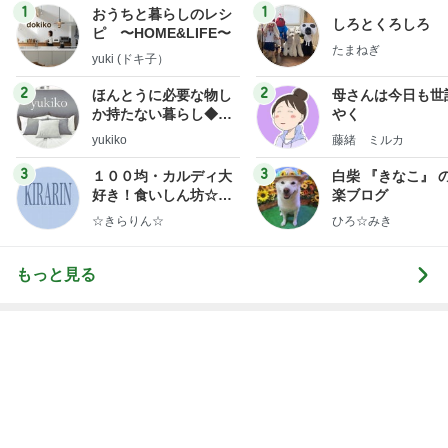
Amebaトピックス
16時間前
バレエを辞めみるみる太り始めた長女
Amebaトピックス
1日前
レジェンド松下のなんでもプレゼン！
Amebaトピックス
1時間前
息子と二人で行った旅行の合計額
Amebaトピックス
22時間前