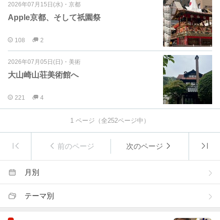
2026年07月15日(水)
・
京都
Apple京都、そして祇園祭
108
2
2026年07月05日(日)
・
美術
大山崎山荘美術館へ
221
4
1
ページ（全
252
ページ中）
前のページ
次のページ
月別
テーマ別