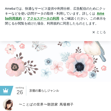
〜ことばの世界〜朗読家 馬場精子
アプリをダウンロードして
ブログの更新通知
を受け取りまし
開く
ょう。
ranking
26
京都の暮らしジャンル
〜ことばの世界〜朗読家 馬場精子