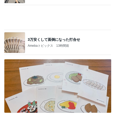
Amebaトピックス
11時間前
川崎希 空港で食べたあんみつ
Amebaトピックス
13時間前
夫が百貨店で遭った恥ずかしい目
Amebaトピックス
19時間前
8年間会いに来ない妹への万が一の連絡
Amebaトピックス
1日前