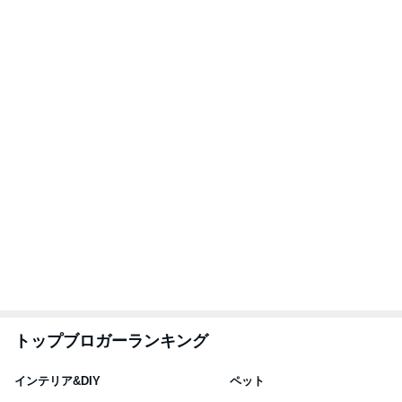
1
1
おうちと暮らしのレシ
しろとくろしろ
ピ 〜HOME&LIFE〜
たまねぎ
yuki (ドキ子）
2
2
ほんとうに必要な物し
母さんは今日も世
か持たない暮らし◆Ke
やく
ep Life Simple◆〜イ
yukiko
藤緒 ミルカ
ンテリアのきろく〜
3
3
１００均・カルディ大
白柴 『きなこ』 
好き！食いしん坊☆き
楽ブログ
らりん☆のブログ
☆きらりん☆
ひろ☆みき
もっと見る
義父にバレた3年間の引き落とし
Amebaトピックス
2日前
52歳で挑戦したけどダメだった仕事