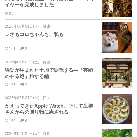
イヤーが完成しました
93
2026年08月04日(火)
・
健康
レオもコロちゃんも、私も
161
2
2026年08月01日(土)
・
舞台
物語が生まれた土地で朗読する―「芸能
の在る処」旅する編
195
2
2026年07月24日(金)
・
日々
かえってきたApple Watch、そして生徒
さんからの贈り物に癒される
132
6
2026年07月21日(火)
・
京都