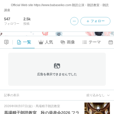
Official Web site https://www.babaseiko.com 朗読公演・朗読教室・朗読
講座
547
2.5k
フォロー
フォロワー
投稿
一覧
人気
画像
テーマ
広告を表示できませんでした
記事の表示
絞り込みなし
2026年08月07日(金)
・
馬場精子朗読教室
馬場精子朗読教室 秋の発表会2026 フラ