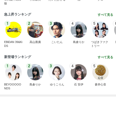
顧問の話ぶりに感じた違和感と怒り
Amebaトピックス
2日前
記事を読む
たった1日でマイナス152万円
Amebaトピックス
2日前