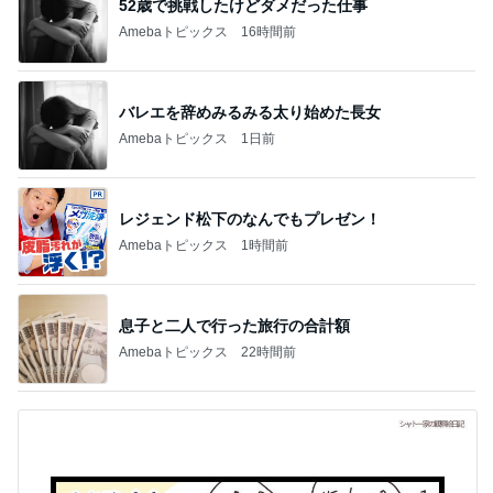
急上昇ランキング
すべて見る
1
2
3
4
5
EBiDAN 39&Ki
高山善廣
こいたん
島倉りか
つばきファク
DS
トリー
新登場ランキング
すべて見る
1
2
3
4
5
BEYOOOOO
島倉りか
ゆうこりん
石 安伊
蒼井心音
NDS
芸能人・有名人ブログ TOPへ