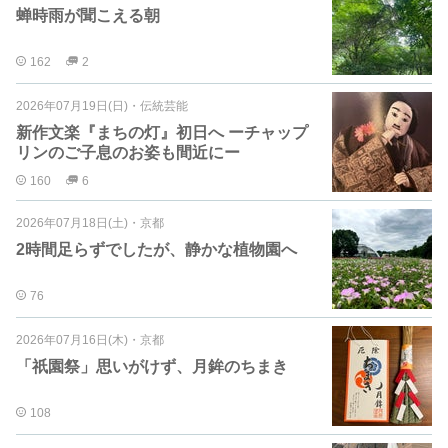
蝉時雨が聞こえる朝
162
2
2026年07月19日(日)
・
伝統芸能
新作文楽『まちの灯』初日へ ーチャップ
リンのご子息のお姿も間近にー
160
6
2026年07月18日(土)
・
京都
2時間足らずでしたが、静かな植物園へ
76
2026年07月16日(木)
・
京都
「祇園祭」思いがけず、月鉾のちまき
108