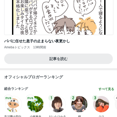
レジェンド松下のなんでもプレゼン！
Amebaトピックス
1時間前
旦那が80悪いと言われた車の事故
Amebaトピックス
2日前
施設に入れても楽にならない介護
Amebaトピックス
1日前
みっしりしっとりした生地のケーキ
Amebaトピックス
14時間前
配偶者なし仕事なしで困惑された私
Amebaトピックス
1日前