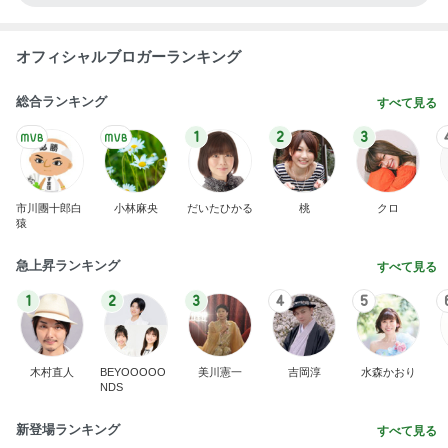
オフィシャルブロガーランキング
総合ランキング
すべて見る
1
2
3
市川團十郎白
小林麻央
だいたひかる
桃
クロ
猿
急上昇ランキング
すべて見る
1
2
3
4
5
木村直人
BEYOOOOO
美川憲一
吉岡淳
水森かおり
NDS
新登場ランキング
すべて見る