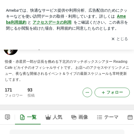
Reading Cafe ピカイチ
アプリをダウンロードして
ブログの更新通知
を受け取りまし
開く
ょう。
Reading Cafe ピカイチ
怪優・赤星昇一郎が店長を務める下北沢のマッチボックスシアター Reading
Cafe ピカイチのオフィシャルサイトです。 お店へのアクセスやドリンクメニ
ュー、夜な夜な開催されるイベント＆ライブの最新スケジュールも常時更新
してます。
171
93
フォロー
フォロワー
投稿
一覧
人気
画像
テーマ