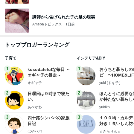
講師から告げられた子の足の現実
Amebaトピックス
1日前
トップブロガーランキング
子育て
インテリア&DIY
1
1
kosodatefulな毎日 ～
おうちと暮らしの
オギャ子の暴走～
ピ 〜HOME&LI
オギャ子
yuki (ドキ子）
2
2
日曜日は９時まで寝た
ほんとうに必要な
い。
か持たない暮らし
ep Life Simple
あべかわ
yukiko
ンテリアのきろく
3
3
四十路シンパパの家族
１００均・カルデ
日記
好き！食いしん坊
らりん☆のブログ
はやパパ
☆きらりん☆