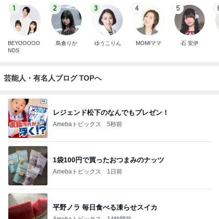
1
2
3
4
5
BEYOOOOO
島倉りか
ゆうこりん
MOMIママ
石 安伊
NDS
芸能人・有名人ブログ TOPへ
レジェンド松下のなんでもプレゼン！
Amebaトピックス
5秒前
1袋100円で買ったおつまみのナッツ
Amebaトピックス
1日前
平野ノラ 毎日食べる凍らせスイカ
Amebaトピックス
14時間前